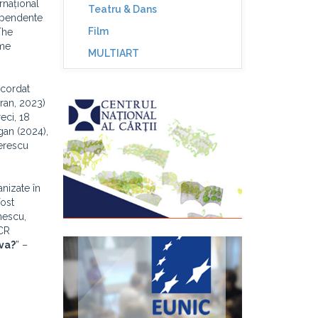
rnațional
Teatru & Dans
dependente
Film
The
eme
MULTIART
acordat
vran, 2023)
eci, 18
gan (2024),
oerescu
anizate în
fost
unescu,
ICR
eva?
” –