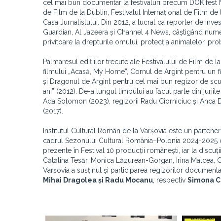
cel mai bun documentar la festivaluri precum DOK.fest M
de Film de la Dublin, Festivalul Internațional de Film de
Casa Jurnalistului. Din 2012, a lucrat ca reporter de inves
Guardian, Al Jazeera și Channel 4 News, câștigând nume
privitoare la drepturile omului, protecția animalelor, p
Palmaresul edițiilor trecute ale Festivalului de Film d
filmului „Acasă, My Home”, Cornul de Argint pentru un fi
și Dragonul de Argint pentru cel mai bun regizor de scu
ani” (2012). De-a lungul timpului au făcut parte din ju
Ada Solomon (2023), regizorii Radu Ciorniciuc și Anca D
(2017).
Institutul Cultural Român de la Varșovia este un partener
cadrul Sezonului Cultural România–Polonia 2024-2025 cu 
prezente în Festival 10 producții românești, iar la discuții
Cătălina Tesăr, Monica Lăzurean-Gorgan, Irina Malcea, C
Varșovia a susținut și participarea regizorilor documenta
Mihai Dragolea și Radu Mocanu
, respectiv
Simona C