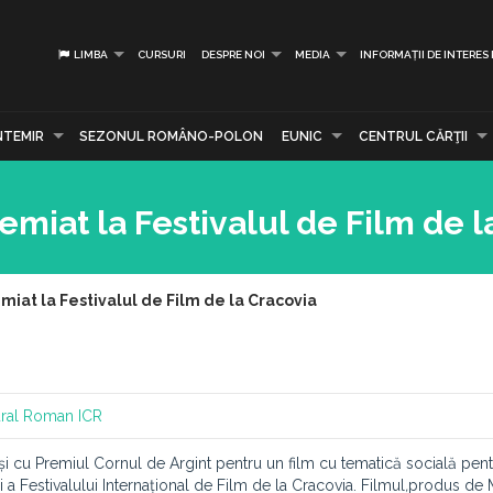
LIMBA
CURSURI
DESPRE NOI
MEDIA
INFORMAȚII DE INTERES
NTEMIR
SEZONUL ROMÂNO-POLON
EUNIC
CENTRUL CĂRŢII
miat la Festivalul de Film de l
iat la Festivalul de Film de la Cracovia
tural Roman
ICR
nși cu Premiul Cornul de Argint pentru un film cu tematică socială pen
i a Festivalului Internațional de Film de la Cracovia. Filmul
,
produs de M