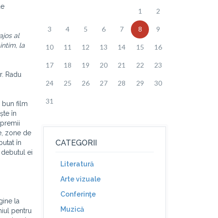
de
1
2
3
4
5
6
7
8
9
ajos al
intim, la
10
11
12
13
14
15
16
17
18
19
20
21
22
23
r. Radu
24
25
26
27
28
29
30
31
 bun film
ște în
 premii
ie, zone de
CATEGORII
butat în
 debutul ei
Literatură
Arte vizuale
Conferinţe
ine la
Muzică
miul pentru