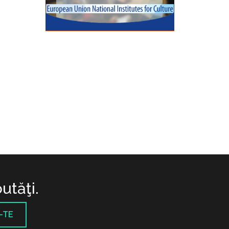
utăţi.
-TE