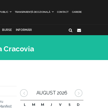
 PUBLIC
TRANSPARENȚĂ DECIZIONALĂ
CONTACT
CARIERE
BURSE
INFORMĂRI
a Cracovia
AUGUST 2026
tru
L
M
M
J
V
S
D
anifest