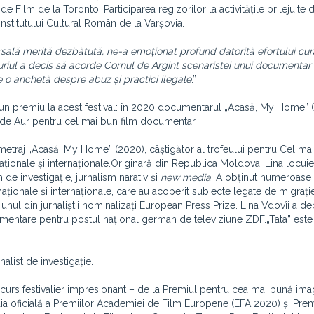
e Film de la Toronto. Participarea regizorilor la activitățile prilejuite 
Institutului Cultural Român de la Varșovia.
ersală merită dezbătută, ne-a emoționat profund datorită
efortului cur
Juriul a decis să acorde Cornul de Argint scenaristei unui documentar 
 o anchetă despre abuz și practici ilegale
.”
 un premiu la acest festival: în 2020 documentarul „Acasă, My Home” (
ul de Aur pentru cel mai bun film documentar.
traj „Acasă, My Home” (2020), câștigător al trofeului pentru Cel mai
ionale și internaționale.Originară din Republica Moldova, Lina locuie
de investigație, jurnalism narativ și
new media
. A obținut numeroase
naționale și internaționale, care au acoperit subiecte legate de migraț
 unul din jurnaliștii nominalizați European Press Prize. Lina Vdovîi a de
umentare pentru postul național german de televiziune ZDF.„Tata” este
alist de investigație.
s festivalier impresionant – de la Premiul pentru cea mai bună imag
ția oficială a Premiilor Academiei de Film Europene (EFA 2020) și Pre