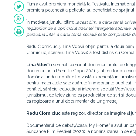
Film a avut premiera mondială la Festivalul Internațional d
premiera poloneză a peliculei au beneficiat de sprijinul 
În motivația juriului citim: „
acest film, a cărui temă univ
regizorilor de a opri ciclul traumei intergeneraționale. 
persoana întâi, a cărui temă socială este completată de
Radu Ciorniciuc și Lina Vdovîi obțin pentru a doua oară
Ciorniciuc, scenariu Lina Vdovîi) a fost distins cu Corn
Lina Vdovîi
a semnat scenariul documentarului de lungme
documentar la Premiile Gopo 2021 și al multor premii naț
România, undea dobândit o vastă experiență în jurnalism 
pentru materialele sale apărute în importante publicații 
conflict, sărăcie, educație și integrare socială.Vdovîieste
jurnalismul de televiziune ca producător de știri și doc
ca regizoare a unui documentar de lungmetraj.
Radu Ciorniciuc
este regizor, director de imagine și jurn
Documentarul de debut„Acasă, My Home” a avut un parcur
Sundance Film Festival (2020) la nominalizarea în selec