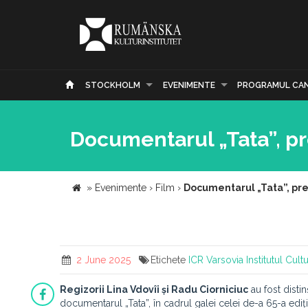
STOCKHOLM
EVENIMENTE
PROGRAMUL CA
Documentarul „Tata”, pre
»
Evenimente
›
Film
›
Documentarul „Tata”, prem
2 June 2025
Etichete
ICR Varsovia
Institutul Cul
Regizorii Lina Vdovîi și Radu Ciorniciuc
au fost disti
documentarul „Tata”, în cadrul galei celei de-a 65-a ediți