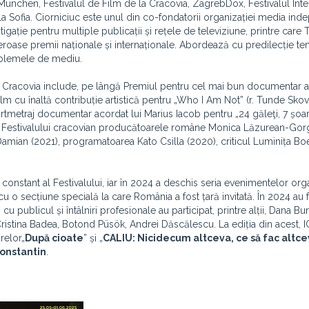
unchen, Festivalul de Film de la Cracovia, ZagrebDox, Festivalul Inte
 la Sofia. Ciorniciuc este unul din co-fondatorii organizației media in
tigație pentru multiple publicații și rețele de televiziune, printre care 
roase premii naționale și internaționale. Abordează cu predilecție t
roblemele de mediu.
e la Cracovia include, pe lângă Premiul pentru cel mai bun documentar 
lm cu înaltă contribuție artistică pentru „Who I Am Not” (r. Tunde Sko
rtmetraj documentar acordat lui Marius Iacob pentru „24 găleţi, 7 șoar
riile Festivalului cracovian producătoarele române Monica Lăzurean-Gor
amian (2021), programatoarea Kato Csilla (2020), criticul Luminița B
 constant al Festivalului, iar în 2024 a deschis seria evenimentelor org
o secțiune specială la care România a fost țară invitată. În 2024 au 
 cu publicul și întâlniri profesionale au participat, printre alții, Dana B
ristina Badea, Botond Püsök, Andrei Dăscălescu. La ediția din acest, 
relor„
După cioate
” și „
CALIU: Nicidecum altceva, ce să fac altc
onstantin
.