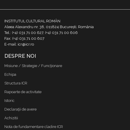
INSTITUTUL CULTURAL ROMÂN
Aleea Alexandru nr. 38, 011824 București, România
Tel.: (+4) 031 71 00 627, (+4) 031 71 00 606
Fax: (+4) 031 71 00 607
E-mail: icr@icr.ro
DESPRE NOI
Misiune / Strategie / Funcţionare
Echipa
Structura ICR
Rapoarte de activitate
Istoric
Declaraţii de avere
Achizitii
Nota de fundamentare cladire ICR