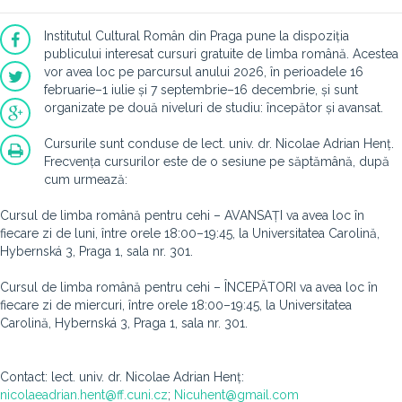
Institutul Cultural Român din Praga pune la dispoziția
publicului interesat cursuri gratuite de limba română. Acestea
vor avea loc pe parcursul anului 2026, în perioadele 16
februarie–1 iulie și 7 septembrie–16 decembrie, și sunt
organizate pe două niveluri de studiu: începător și avansat.
Cursurile sunt conduse de lect. univ. dr. Nicolae Adrian Henț.
Frecvența cursurilor este de o sesiune pe săptămână, după
cum urmează:
Cursul de limba română pentru cehi – AVANSAȚI va avea loc în
fiecare zi de luni, între orele 18:00–19:45, la Universitatea Carolină,
Hybernská 3, Praga 1, sala nr. 301.
Cursul de limba română pentru cehi – ÎNCEPĂTORI va avea loc în
fiecare zi de miercuri, între orele 18:00–19:45, la Universitatea
Carolină, Hybernská 3, Praga 1, sala nr. 301.
Contact: lect. univ. dr. Nicolae Adrian Henț:
nicolaeadrian.hent@ff.cuni.cz
;
Nicuhent@gmail.com