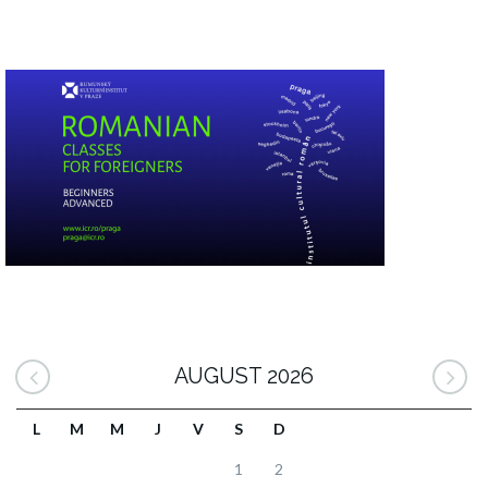
AUGUST 2026
L
M
M
J
V
S
D
1
2