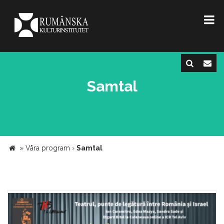
Samtal
»
Våra program
›
Samtal