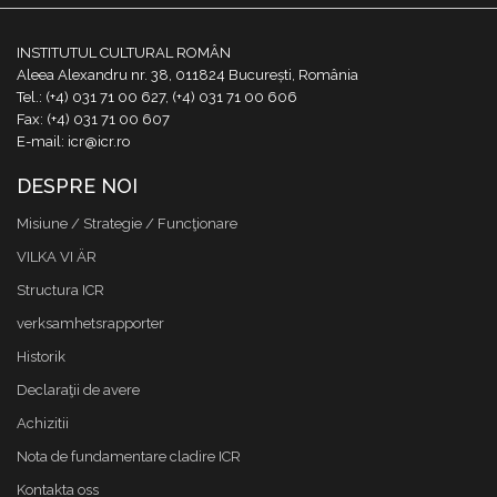
INSTITUTUL CULTURAL ROMÂN
Aleea Alexandru nr. 38, 011824 București, România
Tel.: (+4) 031 71 00 627, (+4) 031 71 00 606
Fax: (+4) 031 71 00 607
E-mail: icr@icr.ro
DESPRE NOI
Misiune / Strategie / Funcţionare
VILKA VI ÄR
Structura ICR
verksamhetsrapporter
Historik
Declaraţii de avere
Achizitii
Nota de fundamentare cladire ICR
Kontakta oss