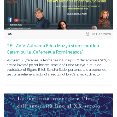
10 Dec 2020
TEL AVIV. Autoarea Edna Mazya și regizorul Ion
Caramitru, la „Cafeneaua Românească”
Programul „Cafeneaua Românească” de joi, 10 decembrie 2020, o
are ca invitată pe scriitoarea israeliană Edna Mazya, alături de
traducătorul Etgard Bitel, Sandra Sade, personalitate a scenei de
teatru israeliene, și actorul și regizorul Ion Caramitru, director