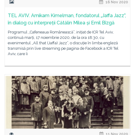
16 Nov 2020
TEL AVIV. Amikam Kimelman, fondatorul „Jaffa Jazz”,
în dialog cu interpreții Cătălin Milea și Emil Bîzgă
Programul „Cafeneaua Românească”, inițiat de ICR Tel Aviv,
continuă marți, 17 noiembrie 2020, de la ora 18:30, cu
evenimentul „All that (Jaffa) Jazz”, o discuție în limba engleză
transmisă prin live streaming pe pagina de Facebook a ICR Tel
Aviv, care îi
11 Nov 2020