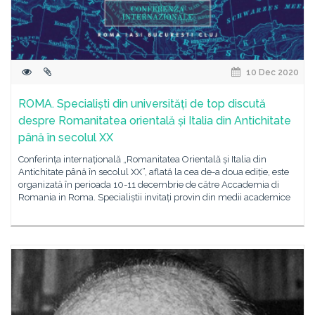
10 Dec 2020
ROMA. Specialiști din universități de top discută
despre Romanitatea orientală și Italia din Antichitate
până în secolul XX
Conferința internațională „Romanitatea Orientală și Italia din
Antichitate până în secolul XX”, aflată la cea de-a doua ediție, este
organizată în perioada 10-11 decembrie de către Accademia di
Romania in Roma. Specialiștii invitați provin din medii academice