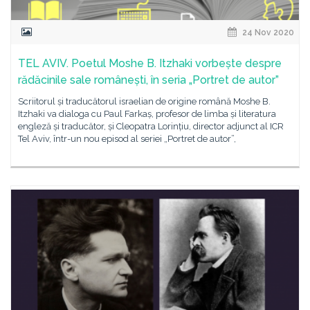
24 Nov 2020
TEL AVIV. Poetul Moshe B. Itzhaki vorbește despre
rădăcinile sale românești, în seria „Portret de autor”
Scriitorul și traducătorul israelian de origine română Moshe B.
Itzhaki va dialoga cu Paul Farkaș, profesor de limba și literatura
engleză și traducător, și Cleopatra Lorințiu, director adjunct al ICR
Tel Aviv, într-un nou episod al seriei „Portret de autor”,