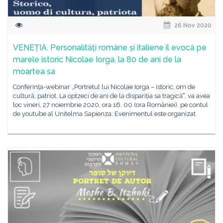
26 Nov 2020
VENEȚIA. Personalități române și italiene îl evocă pe
marele istoric Nicolae Iorga, la 80 de ani de la
moartea sa
Conferința-webinar „Portretul lui Nicolae Iorga – istoric, om de
cultură, patriot. La optzeci de ani de la dispariția sa tragicăˮ, va avea
loc vineri, 27 noiembrie 2020, ora 16. 00 (ora României), pe contul
de youtube al Unitelma Sapienza: Evenimentul este organizat