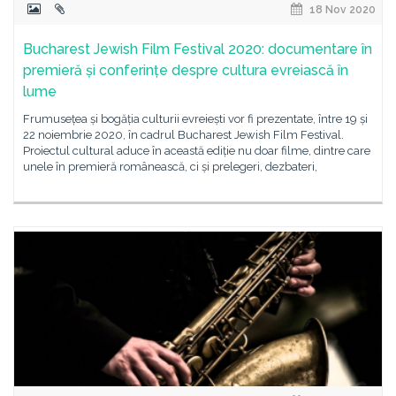
18 Nov 2020
Bucharest Jewish Film Festival 2020: documentare în
premieră și conferințe despre cultura evreiască în
lume
Frumusețea și bogăția culturii evreiești vor fi prezentate, între 19 și
22 noiembrie 2020, în cadrul Bucharest Jewish Film Festival.
Proiectul cultural aduce în această ediție nu doar filme, dintre care
unele în premieră românească, ci și prelegeri, dezbateri,