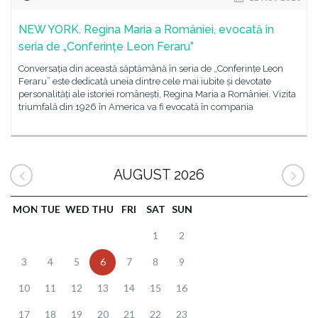
NEW YORK. Regina Maria a României, evocată în
seria de „Conferințe Leon Feraru”
Conversația din această săptămână în seria de „Conferințe Leon
Feraru” este dedicată uneia dintre cele mai iubite și devotate
personalități ale istoriei românești, Regina Maria a României. Vizita
triumfală din 1926 în America va fi evocată în compania
AUGUST 2026
MON
TUE
WED
THU
FRI
SAT
SUN
1
2
3
4
5
6
7
8
9
10
11
12
13
14
15
16
17
18
19
20
21
22
23