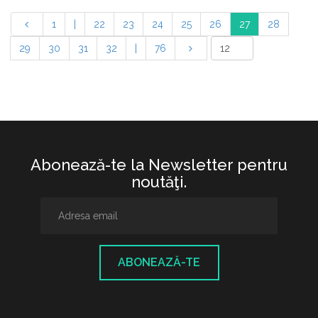
1
|
22
23
24
25
26
27
28
29
30
31
32
|
76
Abonează-te la Newsletter pentru
noutăţi.
ABONEAZĂ-TE