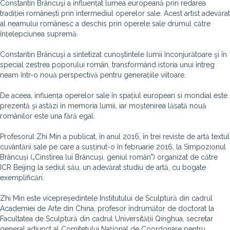
Constantin Brâncuşi a influențat lumea europeană prin redarea
tradiției românești prin intermediul operelor sale. Acest artist adevărat
al neamului românesc a deschis prin operele sale drumul către
înțelepciunea supremă.
Constantin Brâncuşi a sintetizat cunoştintele lumii înconjurătoare şi în
special zestrea poporului român, transformând istoria unui întreg
neam într-o nouă perspectivă pentru generațiile viitoare.
De aceea, influența operelor sale în spațiul european si mondial este
prezentă şi astăzi în memoria lumii, iar moștenirea lăsată nouă
românilor este una fără egal.
Profesorul Zhi Min a publicat, în anul 2016, în trei reviste de artă textul
cuvântării sale pe care a susținut-o în februarie 2016, la Simpozionul
Brâncuși („Cinstirea lui Brâncuși, geniul român") organizat de către
ICR Beijing la sediul său, un adevărat studiu de artă, cu bogate
exemplificări.
Zhi Min este vicepreședintele Institutului de Sculptură din cadrul
Academiei de Arte din China, profesor îndrumător de doctorat la
Facultatea de Sculptură din cadrul Universității Qinghua, secretar
general adjunct al Comitetului Național de Coordonare pentru