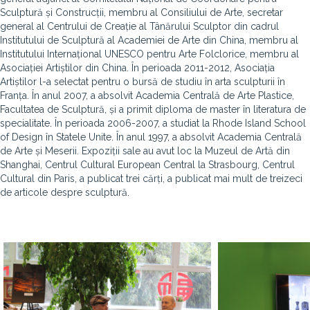
Sculptură și Construcții, membru al Consiliului de Arte, secretar
general al Centrului de Creație al Tânărului Sculptor din cadrul
Institutului de Sculptură al Academiei de Arte din China, membru al
Institutului Internațional UNESCO pentru Arte Folclorice, membru al
Asociației Artiștilor din China. În perioada 2011-2012, Asociația
Artiștilor l-a selectat pentru o bursă de studiu în arta sculpturii în
Franța. În anul 2007, a absolvit Academia Centrală de Arte Plastice,
Facultatea de Sculptură, și a primit diploma de master în literatura de
specialitate. În perioada 2006-2007, a studiat la Rhode Island School
of Design în Statele Unite. În anul 1997, a absolvit Academia Centrală
de Arte și Meserii. Expoziții sale au avut loc la Muzeul de Artă din
Shanghai, Centrul Cultural European Central la Strasbourg, Centrul
Cultural din Paris, a publicat trei cărți, a publicat mai mult de treizeci
de articole despre sculptură.