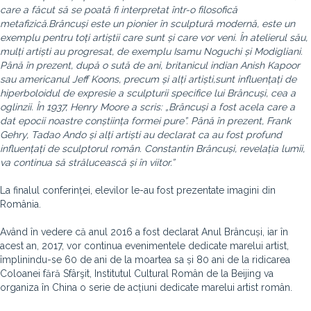
care a făcut să se poată fi interpretat într-o filosofică
metafizică.Brâncuși este un pionier în sculptură modernă, este un
exemplu pentru toți artiștii care sunt și care vor veni. În atelierul său,
mulți artiști au progresat, de exemplu Isamu Noguchi și Modigliani.
Până în prezent, după o sută de ani, britanicul indian Anish Kapoor
sau americanul Jeff Koons, precum și alți artiști,sunt influențați de
hiperboloidul de expresie a sculpturii specifice lui Brâncuși, cea a
oglinzii. În 1937, Henry Moore a scris: „Brâncuși a fost acela care a
dat epocii noastre conștiința formei pure”. Până în prezent, Frank
Gehry, Tadao Ando și alți artiști au declarat ca au fost profund
influențați de sculptorul român. Constantin Brâncuși, revelația lumii,
va continua să strălucească și în viitor.”
La finalul conferinței, elevilor le-au fost prezentate imagini din
România.
Având în vedere că anul 2016 a fost declarat Anul Brâncuși, iar în
acest an, 2017, vor continua evenimentele dedicate marelui artist,
împlinindu-se 60 de ani de la moartea sa și 80 ani de la ridicarea
Coloanei fără Sfârşit, Institutul Cultural Român de la Beijing va
organiza în China o serie de acțiuni dedicate marelui artist român.