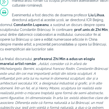
marelui artist român cu scopul promovării adevăratelor valori
culturale românești.
Evenimentul a fost deschis de doamna profesor
Liu Lihua
,
directorul adjunct al acestei școli, iar directorul ICR Beijing,
domnul
Constantin Lupeanu
, a susținut un discurs despre opera
sculptorului Constantin Brâncuși. În continuare,
prof.univ.dr.Zhi Min
,
unul dintre statornicii colaboratori ai institutului, cunoscător fin al
operei lui Brâncuși și care a editat numeroase articole în China
despre marele artist, a prezentat personalitatea și opera lui Brâncuși,
cu exemplificări ale lucrărilor sale.
La finalul discursului,
profesorul Zhi Min a adus un elogiu
marelui artist român
:
„Astăzi, consider că în afară de
Michelangelo, Bernini, sculptorul francez Rodin, Constantin Brâncuși
este unul din cei mai importanți artiști din istoria sculpturii. A
influențat prin arta lui nu numai în domeniul sculpturii, dar și a
arhitecturii secolului XX, a designului industrial și grafic, și în alte
domenii. Într-un fel, el și Henry Moore, sculptura lor realistă este
realizată printr-o mișcare treptată spre formă de semi-abstracte,
semi-figurative, tri-dimensionale. În arta lor, există obiective clare de
asociere. Diferența este că forma naturală a lui Brâncuși, un mod
subiectiv pur, ieșit prin voință o formă naturală, a dus-o la extrem,