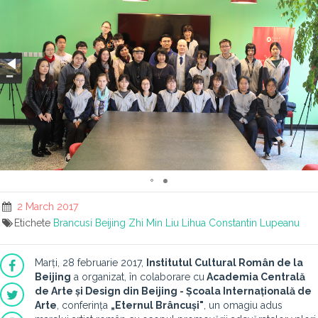
2 March 2017
Etichete
Brancusi
Beijing
Zhi Min
Liu Lihua
Constantin Lupeanu
Marți, 28 februarie 2017,
Institutul Cultural Român de la
Beijing
a organizat, în colaborare cu
Academia Centrală
de Arte și Design din Beijing - Școala Internațională de
Arte
, conferința
„Eternul Brâncuși"
, un omagiu adus