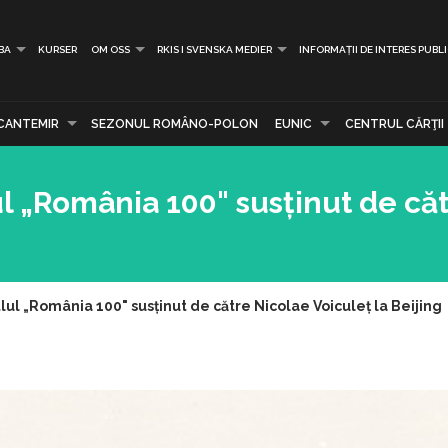
BA
KURSER
OM OSS
RKIS I SVENSKA MEDIER
INFORMAȚII DE INTERES PUBL
CANTEMIR
SEZONUL ROMÂNO-POLON
EUNIC
CENTRUL CĂRŢII
ul „România 100" susținut de că
tlul „România 100" susținut de către Nicolae Voiculeț la Beijing