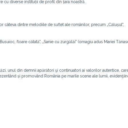
cu diverse instituții de profil din țara noastră.
or câteva dintre melodiile de suflet ale românilor, precum „Călușul",
, „Busuioc, floare cătată", „Sanie cu zurgălăi" (omagiu adus Mariei Tănas
ăzi, unul din demnii apărători şi continuatori ai valorilor autentice, care
prezentând și promovând România pe marile scene ale lumii, evidenţiind