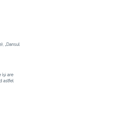
e), „Dansul
 îşi are
 astfel