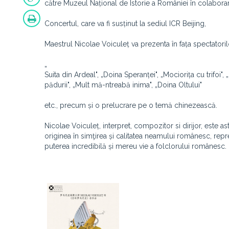
către Muzeul Național de Istorie a României în colaborare 
Concertul, care va fi susținut la sediul ICR Beijing,
Maestrul Nicolae Voiculeț va prezenta în fața spectatoril
„
Suita din Ardeal", „Doina Speranței", „Mociorița cu trifoi"
pădurii", „Mult mă-ntreabă inima", „Doina Oltului"
etc., precum și o prelucrare pe o temă chinezească.
Nicolae Voiculeț, interpret, compozitor si dirijor, este ast
originea în simţirea și calitatea neamului românesc, re
puterea incredibilă și mereu vie a folclorului românesc.