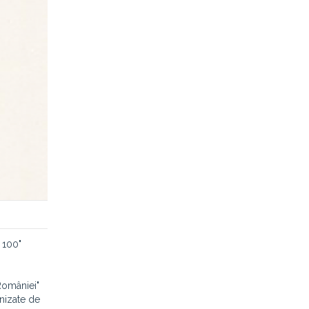
 100"
 României"
anizate de