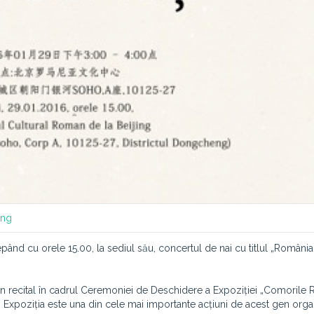
ing
pând cu orele 15.00, la sediul său, concertul de nai cu titlul „România
u un recital în cadrul Ceremoniei de Deschidere a Expoziției „Comorile
6. Expoziția este una din cele mai importante acțiuni de acest gen org