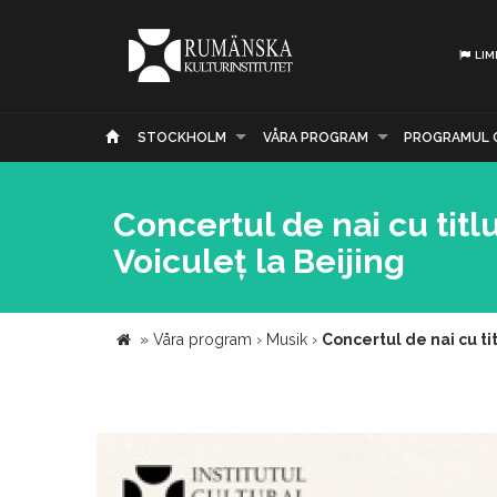
LIM
STOCKHOLM
VÅRA PROGRAM
PROGRAMUL 
Concertul de nai cu titl
Voiculeț la Beijing
»
Våra program
›
Musik
›
Concertul de nai cu ti