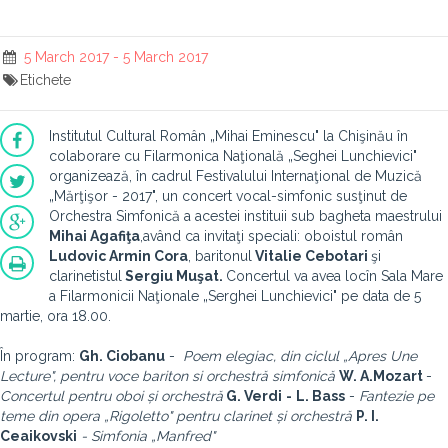
5 March 2017 - 5 March 2017
Etichete
Institutul Cultural Român „Mihai Eminescu" la Chişinău în
colaborare cu Filarmonica Naţională „Seghei Lunchievici"
organizează, în cadrul Festivalului Internaţional de Muzică
„Mărţişor - 2017", un concert vocal-simfonic susţinut de
Orchestra Simfonică a acestei instituii sub bagheta maestrului
Mihai Agafiţa
,având ca invitaţi speciali: oboistul român
Ludovic Armin Cora
, baritonul
Vitalie Cebotari
şi
clarinetistul
Sergiu Muşat.
Concertul va avea loc
în Sala Mare
a Filarmonicii Naţionale „Serghei Lunchievici" pe data de 5
martie, ora 18.00.
În program:
Gh. Ciobanu
-
Poem elegiac, din ciclul „Apres Une
Lecture", pentru voce bariton si orchestră simfonică
W. A.Mozart
-
Concertul pentru oboi și orchestră
G. Verdi
-
L. Bass
-
Fantezie pe
teme din opera „Rigoletto" pentru clarinet și orchestră
P. I.
Ceaikovski
- Simfonia „Manfred"