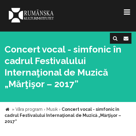
Concert vocal - simfonic în
cadrul Festivalului
Internaţional de Muzică
„Mărţişor – 2017”
»
Våra program
›
Musik
›
Concert vocal - simfonic în
cadrul Festivalului Internaţional de Muzică „Mărţişor –
2017”