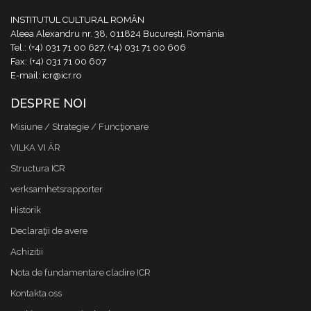
INSTITUTUL CULTURAL ROMÂN
Aleea Alexandru nr. 38, 011824 București, România
Tel.: (+4) 031 71 00 627, (+4) 031 71 00 606
Fax: (+4) 031 71 00 607
E-mail: icr@icr.ro
DESPRE NOI
Misiune / Strategie / Funcţionare
VILKA VI ÄR
Structura ICR
verksamhetsrapporter
Historik
Declaraţii de avere
Achizitii
Nota de fundamentare cladire ICR
Kontakta oss