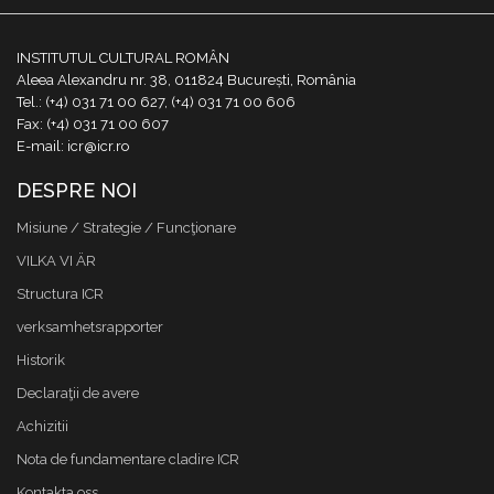
INSTITUTUL CULTURAL ROMÂN
Aleea Alexandru nr. 38, 011824 București, România
Tel.: (+4) 031 71 00 627, (+4) 031 71 00 606
Fax: (+4) 031 71 00 607
E-mail: icr@icr.ro
DESPRE NOI
Misiune / Strategie / Funcţionare
VILKA VI ÄR
Structura ICR
verksamhetsrapporter
Historik
Declaraţii de avere
Achizitii
Nota de fundamentare cladire ICR
Kontakta oss