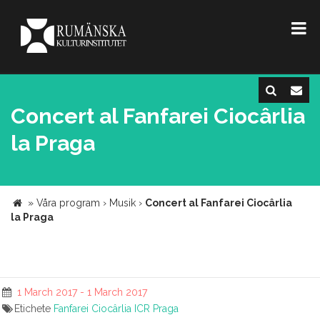
Concert al Fanfarei Ciocârlia
la Praga
»
Våra program
›
Musik
›
Concert al Fanfarei Ciocârlia
la Praga
1 March 2017 - 1 March 2017
Etichete
Fanfarei Ciocârlia
ICR Praga