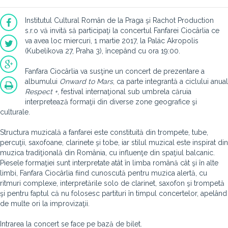
Institutul Cultural Român de la Praga şi Rachot Production
s.r.o vă invită să participaţi la concertul Fanfarei Ciocârlia ce
va avea loc
miercuri, 1 martie 2017, la Palác Akropolis
(Kubelíkova 27, Praha 3), începând cu ora 19:00
.
Fanfara Ciocârlia va susţine un concert de prezentare a
albumului
Onward to Mars
, ca parte integrantă a ciclului anual
Respect +
, festival internaţional sub umbrela căruia
interpretează formaţii din diverse zone geografice şi
culturale.
Structura muzicală a fanfarei este constituită din trompete, tube,
percuţii, saxofoane, clarinete şi tobe, iar stilul muzical este inspirat din
muzica tradiţională din România, cu influenţe din spaţiul balcanic.
Piesele formaţiei sunt interpretate atât în limba română cât şi în alte
limbi, Fanfara Ciocârlia fiind cunoscută pentru muzica alertă, cu
ritmuri complexe, interpretările solo de clarinet, saxofon şi trompetă
şi pentru faptul că nu folosesc partituri în timpul concertelor, apelând
de multe ori la improvizaţii.
Intrarea la concert se face pe bază de bilet.