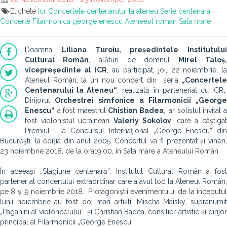
Etichete
Icr
Concertele centenarului la ateneu
Serie centenara
Concerte
Filarmonica george enescu
Ateneeul roman
Sala mare
Doamna
Liliana Țuroiu, președintele Institutului
Cultural Român
, alături de domnul
Mirel Taloș
vicepreședinte al ICR
, au participat, joi, 22 noiembrie, la
Ateneul Român, la un nou concert din seria
„Concertele
Centenarului la Ateneu“
, realizată în parteneriat cu ICR
Dirijorul
Orchestrei simfonice a Filarmonicii „George
Enescu“
a fost maestrul
Chistian Badea
, iar solistul invitat 
fost violonistul ucrainean
Valeriy Sokolov
, care a câştiga
Premiul I la Concursul Internaţional „George Enescu” din
Bucureşti, la ediţia din anul 2005. Concertul va fi prezentat și vineri,
23 noiembrie 2018, de la ora19.00, în Sala mare a Ateneului Român.
În aceeași „Stagiune centenară”, Institutul Cultural Român a fost
partener al concertului extraordinar care a avut loc la Ateneul Român,
pe 8 și 9 noiembrie 2018.
Protagoniștii evenimentului de la începutu
lunii noiembrie au fost doi mari artiști: Mischa Maisky, supranumit
„Paganini al violoncelului“, și Christian Badea, consilier artistic și dirijor
principal al Filarmonicii „George Enescu”.