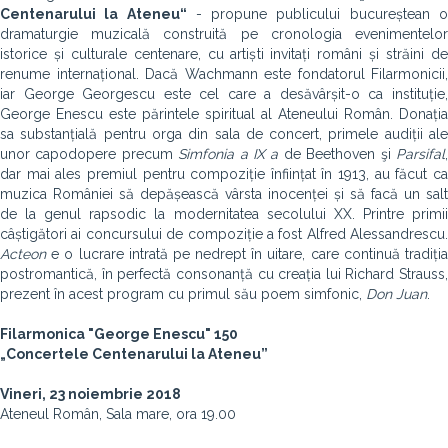
Centenarului la Ateneu“
- propune publicului bucureștean 
dramaturgie muzicală construită pe cronologia evenimentelor
istorice și culturale centenare, cu artiști invitați români și străini de
renume internațional. Dacă Wachmann este fondatorul Filarmonicii,
iar George Georgescu este cel care a desăvârșit-o ca instituție,
George Enescu este părintele spiritual al Ateneului Român. Donația
sa substanțială pentru orga din sala de concert, primele audiții ale
unor capodopere precum
Simfonia a IX a
de Beethoven şi
Parsifal
dar mai ales premiul pentru compoziție înființat în 1913, au făcut ca
muzica României să depășească vârsta inocenței și să facă un salt
de la genul rapsodic la modernitatea secolului XX. Printre primii
câștigători ai concursului de compoziție a fost Alfred Alessandrescu.
Acteon
e o lucrare intrată pe nedrept în uitare, care continuă tradiția
postromantică, în perfectă consonanță cu creația lui Richard Strauss,
prezent în acest program cu primul său poem simfonic,
Don Juan
.
Filarmonica "George Enescu" 150
„Concertele Centenarului la Ateneu”
Vineri, 23 noiembrie 2018
Ateneul Român, Sala mare, ora 19.00