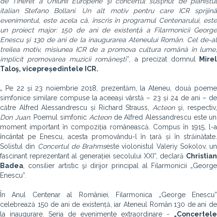
de Tineret a Uniunii Europene şi concertul susţinut de pianistul
italian Stefano Bollani. Un alt motiv pentru care ICR sprijină
evenimentul, este acela că, înscris în programul Centenarului, este
un proiect major: 150 de ani de existență a Filarmonicii George
Enescu şi 130 de ani de la inaugurarea Ateneului Român. Cel de-al
treilea motiv, misiunea ICR de a promova cultura română în lume,
implicit promovarea muzicii româneşti
’’, a precizat domnul
Mire
Taloş, vicepreședintele ICR.
„ Pe 22 și 23 noiembrie 2018, prezentăm, la Ateneu, două poeme
simfonice similare compuse la aceeași vârstă – 23 și 24 de ani – de
către Alfred Alessandrescu și Richard Strauss,
Acteon
şi, respectiv,
Don Juan
. Poemul simfonic
Acteon
de Alfred Alessandrescu este un
moment important în compoziția românească. Compus în 1915, l-a
încântat pe Enescu, acesta promovându-l în țară și în străinătate.
Solistul din
Concertul de Brahms
este violonistul Valeriy Sokolov, un
fascinant reprezentant al generației secolului XXI”, declară
Christian
Badea
, consilier artistic şi dirijor principal al Filarmonicii „George
Enescu”.
În Anul Centenar al României, Filarmonica „George Enescu”
celebrează 150 de ani de existență, iar Ateneul Român 130 de ani de
la inaugurare. Seria de evenimente extraordinare -
„Concertele