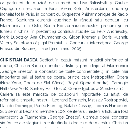
ca parteneri de muzică de cameră pe Lisa Batiashvili şi Gautier
Capuçon cu recitaluri la Paris, Viena, Koln, Amsterdam, Londra şi
încheiat tot la Paris, în concert cu Orquestre Philharmonique de Radio
France. Stagiunea curentă cuprinde la rândul său debuturi cu
Filarmonica din Oslo, Berlin Konzerthausorchester, precum şi un
turneu în China. În prezent îşi continuă studiile cu Felix Andrievsky,
Mark Lubotsky, Ana Chumachenko, Gidon Kremer şi Boris Kushnir.
Valeriy Sokolov a câştigat Premiul I la Concursul internaţional George
Enescu din Bucureşti, la ediţia din anul 2005.
CHRISTIAN BADEA
Dedicat în egală măsură muzicii simfonice și
operei, Christian Badea, consilier artistic şi prim-dirijor al Filarmonicii
„George Enescu”, a concertat pe toate continentele și în cele mai
importante săli și teatre de operă, printre care Metropolitan Opera
(New York), Opera de Stat (Viena), Royal Opera (Londra), Carnegie
Hall (New York), Suntory Hall (Tokio), Concertgebouw (Amsterdam).
Cariera sa este marcată de colaborări importante cu artiști de
referință ai timpului nostru - Leonard Bernstein, Mstislav Rostropovici,
Placido Domingo, Renée Fleming, Natalie Dessay, Thomas Hampson.
Sub semnul Leonard Bernstein 100, centenarul nașterii artistului a fost
sărbătorit la Filarmonica „George Enescu”, ultimele două concerte
simfonice ale stagiunii trecute fiindu-i dedicate de maestrul Christian