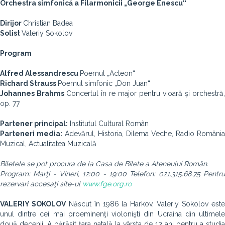
Orchestra simfonică a Filarmonicii „George Enescu“
Dirijor
Christian Badea
Solist
Valeriy Sokolov
Program
Alfred Alessandrescu
Poemul „Acteon“
Richard Strauss
Poemul simfonic „Don Juan“
Johannes Brahms
Concertul în re major pentru vioară şi orchestră,
op. 77
Partener principal:
Institutul Cultural Român
Parteneri media:
Adevărul, Historia, Dilema Veche, Radio România
Muzical, Actualitatea Muzicală
Biletele se pot procura de la Casa de Bilete a Ateneului Român.
Program: Marţi - Vineri, 12:00 - 19:00 Telefon: 021.315.68.75 Pentru
rezervari accesaţi site-ul
www.fge.org.ro
VALERIY SOKOLOV
Născut în 1986 la Harkov, Valeriy Sokolov est
unul dintre cei mai proeminenţi violonişti din Ucraina din ultimele
două decenii. A părăsit ţara natală la vârsta de 13 ani pentru a studia