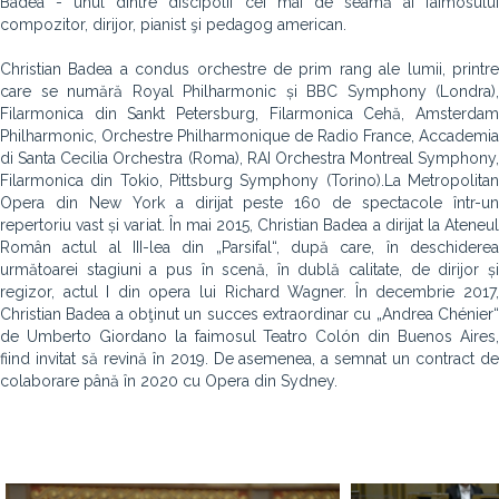
Badea - unul dintre discipolii cei mai de seamă ai faimosului
compozitor, dirijor, pianist şi pedagog american.
Christian Badea a condus orchestre de prim rang ale lumii, printre
care se numără Royal Philharmonic și BBC Symphony (Londra),
Filarmonica din Sankt Petersburg, Filarmonica Cehă, Amsterdam
Philharmonic, Orchestre Philharmonique de Radio France, Accademia
di Santa Cecilia Orchestra (Roma), RAI Orchestra Montreal Symphony,
Filarmonica din Tokio, Pittsburg Symphony (Torino).La Metropolitan
Opera din New York a dirijat peste 160 de spectacole într-un
repertoriu vast și variat. În mai 2015, Christian Badea a dirijat la Ateneul
Român actul al III-lea din „Parsifal“, după care, în deschiderea
următoarei stagiuni a pus în scenă, în dublă calitate, de dirijor și
regizor, actul I din opera lui Richard Wagner. În decembrie 2017,
Christian Badea a obţinut un succes extraordinar cu „Andrea Chénier“
de Umberto Giordano la faimosul Teatro Colón din Buenos Aires,
fiind invitat să revină în 2019. De asemenea, a semnat un contract de
colaborare până în 2020 cu Opera din Sydney.