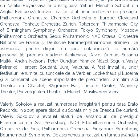
cu Natalia Boyarskaya la prestigioasa Yehudi Menuhin School din
Anglia. Evoluează frecvent ca solist al unor orchestre de prestigiu:
Philharmonia Orchestra, Chamber Orchestra of Europe, Cleveland
Orchestra, Tonhalle Orchestra Zurich, Rotterdam Philharmonic, City
of Birmingham Symphony Orchestra, Tokyo Symphony, Moscow
Philharmonic Orchestra, Seoul Philharmonic, NAC Ottawa, Orchestre
National de France şi Deutsche Kammerphilharmonie Bremen. De
asemenea, printre dirijorii cu care colaborează se numără
personalităţi precum Vladimir Ashkenazy, David Zinman, Susanna
Malkki, Andris Nelsons, Peter Oundjian, Yannick Nézet-Séguin, Vasily
Petrenko, Herbert Soudant, Juraj Valcuha. A fost invitat al unor
festivaluri renumite, cu sunt cele de la Verbier, Lockenhaus şi Lucerna
şi a concertat pe scene importante de pretutindeni; amintim aici
Theatre du Chatelet, Wigmore Hall, Lincoln Center, Mariinsky
Theatre, Prinzregenten Theatre in Munich, Musikverein Viena.
Valeriy Sokolov a realizat numeroase înregistrări pentru casa Erato
Records. În 2009 apare discul cu Sonata nr. 3 de Enescu. De curând,
Valeriy Sokolov a evoluat alături de ansambluri de prestigiu:
Filarmonica din Skt. Petersburg, NDR Elbphilharmonie Orchester,
Orchestre de Paris, Philharmonia Orchestra, Singapore Symphony,
Bournemouth Symphony. De asemenea, a realizat un turneu avându-i