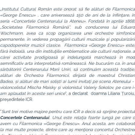
„
Institutul Cultural Român este onorat să fie alături de Filarmonica
«George Enescu» , care aniversează 150 de ani de la înfiinţare, în
seria «Concertele Centenarului la Ateneu». Fondată în aprilie 1868,
„Societatea Filarmonică Română”, sub conducerea lui Eduard
Wachmann, avea ca scop organizarea unei orchestre simfonice
permanente, în vederea propagării culturii muzicale şi popularizării
capodoperelor muzicii clasice. Filarmonica «George Enescu» este,
fără îndoială, una din instituţiile emblematice ale culturii naţionale, a
cărei activitate prodigioasă şi îndelungată marchează în mod
semnificativ arta interpretativă românească. Ne bucurăm ca, în anul
sărbătoririi Centenarului Marii Uniri, să continuăm această tradiție,
alături de Orchestra Filarmonicii, dirijată de maestrul Christian
Badea, și alături de mari soliști ai lumii invitați pe scena Ateneului -
violoncelistul Mischa Maisky și violonistul Valeriy Sokolov, pe care i-
am aplaudat în aceste seri unice
“, a declarat doamna Liliana Țuroiu
președintele ICR.
“
Sunt trei motive majore pentru care ICR a decis să sprijine proiectul
Concertele Centenarului
. Unul este relaţia foarte lungă pe care 
avem cu
Filarmonica «George Enescu»
. Anul acesta, am colaborat
la mai multe proiecte, dintre care aş menţiona concertul Orchestrei