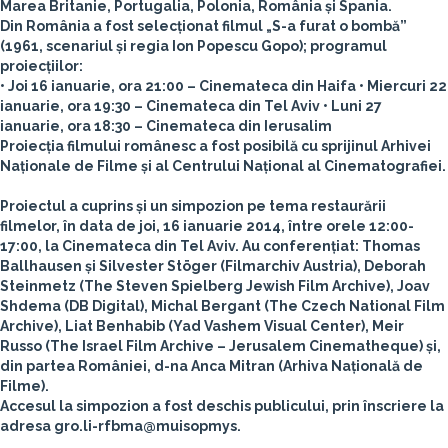
Marea Britanie, Portugalia, Polonia, România și Spania.
Din România a fost selecționat filmul „S-a furat o bombă”
(1961, scenariul și regia Ion Popescu Gopo); programul
proiecțiilor:
•
Joi 16 ianuarie, ora 21:00 – Cinemateca din Haifa
•
Miercuri 22
ianuarie, ora 19:30 – Cinemateca din Tel Aviv
•
Luni 27
ianuarie, ora 18:30 – Cinemateca din Ierusalim
Proiecția filmului românesc a fost posibilă cu sprijinul Arhivei
Naționale de Filme și al Centrului Național al Cinematografiei.
Proiectul a cuprins și un simpozion pe tema restaurării
filmelor, în data de joi, 16 ianuarie 2014, între orele 12:00-
17:00, la Cinemateca din Tel Aviv. Au conferențiat: Thomas
Ballhausen și Silvester Stöger (Filmarchiv Austria), Deborah
Steinmetz (The Steven Spielberg Jewish Film Archive), Joav
Shdema (DB Digital), Michal Bergant (The Czech National Film
Archive), Liat Benhabib (Yad Vashem Visual Center), Meir
Russo (The Israel Film Archive – Jerusalem Cinematheque) și,
din partea României, d-na Anca Mitran (Arhiva Națională de
Filme).
Accesul la simpozion a fost deschis publicului, prin înscriere la
adresa gro.li-rfbma@muisopmys.