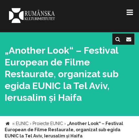
„Another Look“ – Festival
European de Filme
Restaurate, organizat sub
egida EUNIC la Tel Aviv,
Ierusalim și Haifa
»
EUNIC
›
Proiecte EUNIC
›
„Another Look“ – Festival
European de Filme Restaurate, organizat sub egida
EUNIC la Tel Aviv, Ierusalim și Haifa