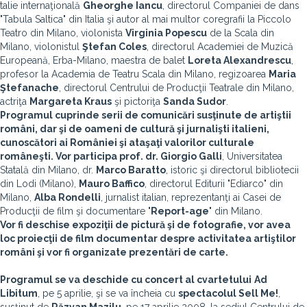
talie internaţională
Gheorghe Iancu
, directorul Companiei de dans
"Tabula Saltica" din Italia şi autor al mai multor coregrafii la Piccolo
Teatro din Milano, violonista
Virginia Popescu
de la Scala din
Milano, violonistul
Ştefan Coles
, directorul Academiei de Muzică
Europeană, Erba-Milano, maestra de balet
Loreta Alexandrescu
,
profesor la Academia de Teatru Scala din Milano, regizoarea
Maria
Ştefanache
, directorul Centrului de Producţii Teatrale din Milano,
actriţa
Margareta Kraus
şi pictoriţa
Sanda Sudor
.
Programul cuprinde serii de comunicări susţinute de artiştii
români, dar şi de oameni de cultură şi jurnalişti italieni,
cunoscători ai României şi ataşaţi valorilor culturale
româneşti. Vor participa prof. dr.
Giorgio Galli
, Universitatea
Statală din Milano, dr.
Marco Baratto
, istoric şi directorul bibliotecii
din Lodi (Milano),
Mauro Baffico
, directorul Editurii "Ediarco" din
Milano,
Alba Rondelli
, jurnalist italian, reprezentanţi ai Casei de
Producţii de film şi documentare "
Report-age
" din Milano.
Vor fi deschise expoziţii de pictură şi de fotografie, vor avea
loc proiecţii de film documentar despre activitatea artiştilor
români şi vor fi organizate prezentări de carte.
Programul se va deschide cu
concert al cvartetului
Ad
Libitum
, pe 5 aprilie, şi se va încheia cu
spectacolul Sell Me!
,