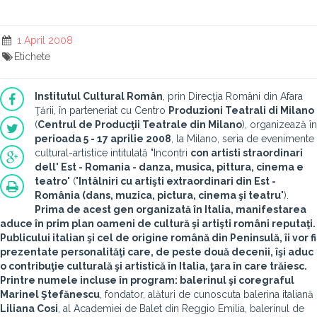
1 April 2008
Etichete
Institutul Cultural Român
, prin Direcţia Români din Afara
Ţării, în parteneriat cu Centro
Produzioni Teatrali di Milano
(
Centrul de Producţii Teatrale din Milano
), organizează în
perioada 5 - 17 aprilie 2008
, la Milano, seria de evenimente
cultural-artistice intitulată "Incontri
con artisti straordinari
dell' Est - Romania - danza, musica, pittura, cinema e
teatro
" ("
Intâlniri cu artişti extraordinari din Est -
România (dans, muzica, pictura, cinema şi teatru
").
Prima de acest gen organizată în Italia, manifestarea
aduce în prim plan oameni de cultură şi artişti români reputaţi.
Publicului italian şi cel de origine română din Peninsulă, îi vor fi
prezentate personalităţi care, de peste două decenii, îşi aduc
o contribuţie culturală şi artistică în Italia, ţara în care trăiesc.
Printre numele incluse în program: balerinul şi coregraful
Marinel Ştefănescu
, fondator, alături de cunoscuta balerina italiană
Liliana Cosi
, al Academiei de Balet din Reggio Emilia, balerinul de