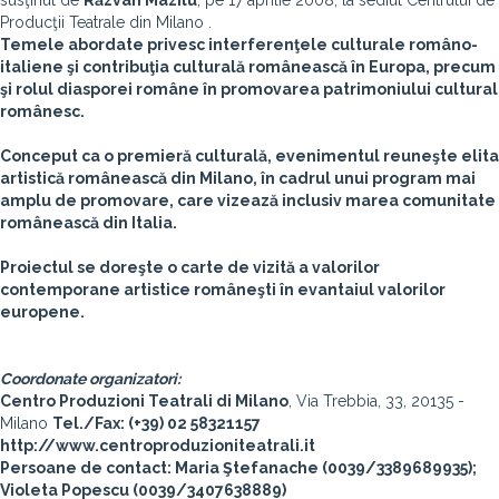
susţinut de
Răzvan Mazilu
, pe 17 aprilie 2008, la sediul Centrului de
Producţii Teatrale din Milano .
Temele abordate privesc interferenţele culturale româno-
italiene şi contribuţia culturală românească în Europa, precum
şi rolul diasporei române în promovarea patrimoniului cultural
românesc.
Conceput ca o premieră culturală, evenimentul reuneşte elita
artistică românească din Milano, în cadrul unui program mai
amplu de promovare, care vizează inclusiv marea comunitate
românească din Italia.
Proiectul se doreşte o carte de vizită a valorilor
contemporane artistice româneşti în evantaiul valorilor
europene.
Coordonate organizatori:
Centro Produzioni Teatrali di Milano
, Via Trebbia, 33, 20135 -
Milano
Tel./Fax: (+39) 02 58321157
http://www.centroproduzioniteatrali.it
Persoane de contact: Maria Ştefanache (0039/3389689935);
Violeta Popescu (0039/3407638889)