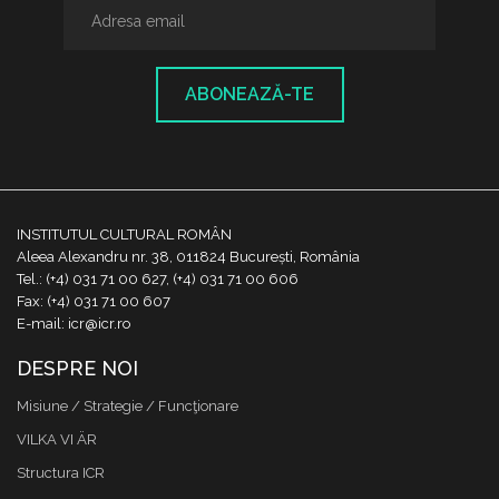
ABONEAZĂ-TE
INSTITUTUL CULTURAL ROMÂN
Aleea Alexandru nr. 38, 011824 București, România
Tel.: (+4) 031 71 00 627, (+4) 031 71 00 606
Fax: (+4) 031 71 00 607
E-mail: icr@icr.ro
DESPRE NOI
Misiune / Strategie / Funcţionare
VILKA VI ÄR
Structura ICR