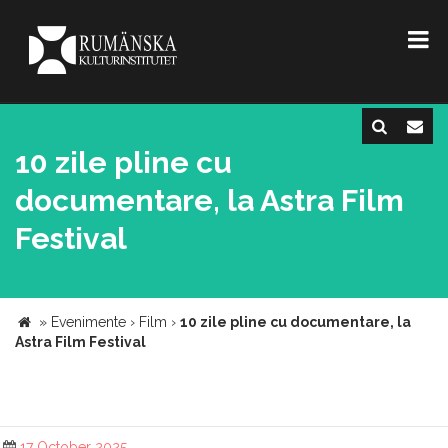
10 zile pline cu
documentare, la Astra Film
Festival
»
Evenimente
›
Film
›
10 zile pline cu documentare, la
Astra Film Festival
17 October 2025