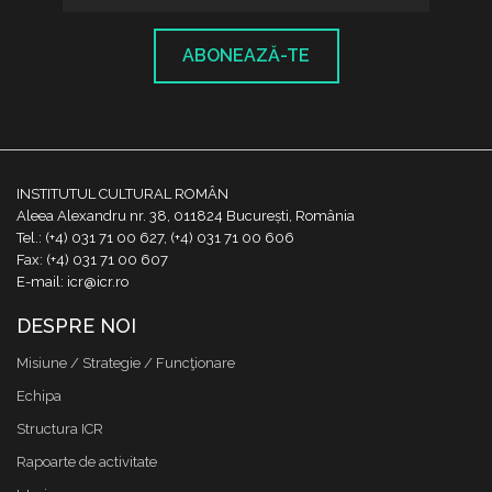
ABONEAZĂ-TE
INSTITUTUL CULTURAL ROMÂN
Aleea Alexandru nr. 38, 011824 București, România
Tel.: (+4) 031 71 00 627, (+4) 031 71 00 606
Fax: (+4) 031 71 00 607
E-mail: icr@icr.ro
DESPRE NOI
Misiune / Strategie / Funcţionare
Echipa
Structura ICR
Rapoarte de activitate