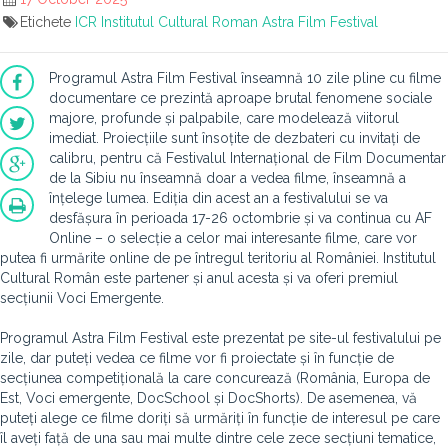
Etichete
ICR
Institutul Cultural Roman
Astra Film Festival
Programul Astra Film Festival înseamnă 10 zile pline cu filme
documentare ce prezintă aproape brutal fenomene sociale
majore, profunde și palpabile, care modelează viitorul
imediat. Proiecțiile sunt însoțite de dezbateri cu invitați de
calibru, pentru că Festivalul Internațional de Film Documentar
de la Sibiu nu înseamnă doar a vedea filme, înseamnă a
înțelege lumea. Ediția din acest an a festivalului se va
desfășura în perioada 17-26 octombrie și va continua cu AF
Online – o selecție a celor mai interesante filme, care vor
putea fi urmărite online de pe întregul teritoriu al României. Institutul
Cultural Român este partener și anul acesta și va oferi premiul
secțiunii Voci Emergente.
Programul Astra Film Festival este prezentat pe site-ul festivalului pe
zile, dar puteți vedea ce filme vor fi proiectate și în funcție de
secțiunea competițională la care concurează (România, Europa de
Est, Voci emergente, DocSchool și DocShorts). De asemenea, vă
puteți alege ce filme doriți să urmăriți în funcție de interesul pe care
îl aveți față de una sau mai multe dintre cele zece secțiuni tematice,