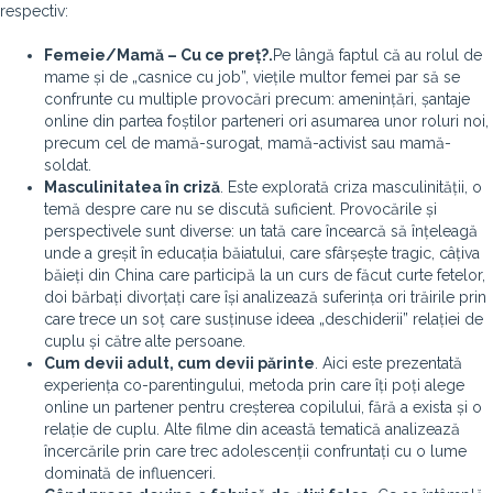
respectiv:
Femeie/Mamă – Cu ce preț?.
Pe lângă faptul că au rolul de
mame și de „casnice cu job”, viețile multor femei par să se
confrunte cu multiple provocări precum: amenințări, șantaje
online din partea foștilor parteneri ori asumarea unor roluri noi,
precum cel de mamă-surogat, mamă-activist sau mamă-
soldat.
Masculinitatea în criză
. Este explorată criza masculinității, o
temă despre care nu se discută suficient. Provocările și
perspectivele sunt diverse: un tată care încearcă să înțeleagă
unde a greșit în educația băiatului, care sfârșește tragic, câțiva
băieți din China care participă la un curs de făcut curte fetelor,
doi bărbați divorțați care își analizează suferința ori trăirile prin
care trece un soț care susținuse ideea „deschiderii” relației de
cuplu și către alte persoane.
Cum devii adult, cum devii părinte
. Aici este prezentată
experiența co-parentingului, metoda prin care îți poți alege
online un partener pentru creșterea copilului, fără a exista și o
relație de cuplu. Alte filme din această tematică analizează
încercările prin care trec adolescenții confruntați cu o lume
dominată de influenceri.