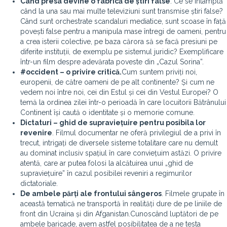
Când presa devine o fabrică de știri false
. Ce se întâmplă
când la una sau mai multe televiziuni sunt transmise știri false?
Când sunt orchestrate scandaluri mediatice, sunt scoase în față
povești false pentru a manipula mase întregi de oameni, pentru
a crea isterii colective, pe baza cărora să se facă presiuni pe
diferite instituții, de exemplu pe sistemul juridic? Exemplificare
într-un film despre adevărata poveste din „Cazul Sorina”.
#occident – o privire critică.
Cum suntem priviți noi,
europenii, de către oameni de pe alt continente? Și cum ne
vedem noi între noi, cei din Estul și cei din Vestul Europei? O
temă la ordinea zilei într-o perioadă în care locuitorii Bătrânului
Continent își caută o identitate și o memorie comune.
Dictaturi – ghid de supraviețuire pentru posibila lor
revenire
. Filmul documentar ne oferă privilegiul de a privi în
trecut, intrigați de diversele sisteme totalitare care nu demult
au dominat inclusiv spațiul în care conviețuim astăzi. O privire
atentă, care ar putea folosi la alcătuirea unui „ghid de
supraviețuire” în cazul posibilei reveniri a regimurilor
dictatoriale.
De ambele părți ale frontului sângeros
. Filmele grupate în
această tematică ne transportă în realități dure de pe liniile de
front din Ucraina și din Afganistan.Cunoscând luptători de pe
ambele baricade, avem astfel posibilitatea de a ne testa