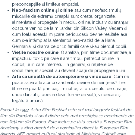
preconcepțiile și limitele empatiei.
Neo-fascism online și offline
sau cum neofascismul și
mișcările de extremă dreaptă sunt create, organizate,
alimentate și propagate în mediul online, inclusiv cu finanțări
obscure venind de la miliardari din Silicon Valley. Vedem și
cum toată această mișcare periculoasă devine realitate, așa
cum s-a întâmplat la atentantul neo-nazist de la Hana,
Germania, și drama celor 10 familii care și-au pierdut copiii.
Viețile noastre online
. O analiză, prin filme documentare, a
impactului toxic pe care îl are timpul petrecut online, în
condițiile în care internetul, în general, și rețelele de
socializare, în special, au devenit spații de propagare a urii.
Arta ca unealtă de autoexplorare și vindecare
. Cum ne
poate salva arta atunci când viața devine de neînțeles? Trei
filme ne poartă prin pașii minuțioși ai procesului de creație,
unde dansul și poezia devin forme de viață, vindecare și
legătură umană.
Fondat în 1993, Astra Film Festival este cel mai longeviv festival de
film din România și unul dintre cele mai prestigioase evenimente de
non-ficțiune din Europa. Este inclus pe lista scurtă a European Film
Academy, având dreptul de a nominaliza direct la European Film
Awards. AFF, proiect cultural strategic al Ministerul Culturii, este