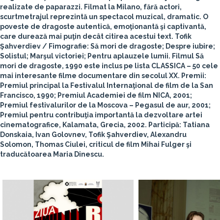
realizate de paparazzi. Filmat la Milano, fără actori,
scurtmetrajul reprezintă un spectacol muzical, dramatic. O
poveste de dragoste autentică, emoţionantă şi captivantă,
care durează mai puţin decât citirea acestui text.
Tofik
Şahverdiev
/ Fimografie: Să mori de dragoste; Despre iubire;
Solistul; Marşul victoriei; Pentru aplauzele lumii. Filmul Să
mori de dragoste, 1990 este inclus pe lista CLASSICA – 50 cele
mai interesante filme documentare din secolul XX. Premii:
Premiul principal la Festivalul Internaţional de film de la San
Francisco, 1990; Premiul Academiei de film NICA, 2001;
Premiul festivalurilor de la Moscova – Pegasul de aur, 2001;
Premiul pentru contribuţia importantă la dezvoltare artei
cinematografice, Kalamata, Grecia, 2002.
Participă
: Tatiana
Donskaia, Ivan Golovnev, Tofik Şahverdiev, Alexandru
Solomon, Thomas Ciulei, criticul de film Mihai Fulger şi
traducătoarea Maria Dinescu.