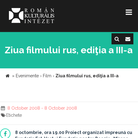
Ziua filmului rus, ediţia a III-a
»
Evenimente
›
Film
›
Ziua filmului rus, ediţia a III-a
8 October 2008 - 8 October 2008
Etichete
8 octombrie, ora 19.00
Proiect organizat împreună cu