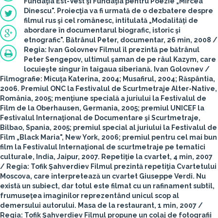
Fundaţia Est-Vest şi Fundaţia pentru Poezie „Mircea
Dinescu". Proiecţia va fi urmată de o dezbatere despre
filmul rus şi cel românesc, intitulată „Modalităţi de
abordare în documentarul biografic, istoric şi
etnografic".
Bătrânul Peter
, documentar, 26 min, 2008 /
Regia: Ivan Golovnev
Filmul îl prezintă pe bătrânul
Peter Sengepov, ultimul şaman de pe râul Kazym, care
locuieşte singur în taigaua siberiană.
Ivan Golovnev
/
Filmografie: Micuţa Katerina, 2004; Musafirul, 2004; Răspântia,
2006. Premiul ONC la Festivalul de Scurtmetraje Alter-Native,
România, 2005; menţiune specială a juriului la Festivalul de
Film de la Oberhausen, Germania, 2005; premiul UNICEF la
Festivalul Internaţional de Documentare şi Scurtmetraje,
Bilbao, Spania, 2005; premiul special al juriului la Festivalul de
Film „Black Maria", New York, 2006; premiul pentru cel mai bun
film la Festivalul Internaţional de scurtmetraje pe tematici
culturale, India, Jaipur, 2007.
Repetiţie la cvartet,
4 min, 2007
/ Regia: Tofik Şahverdiev
Filmul prezintă repetiţia Cvartetului
Moscova, care interpretează un cvartet Giuseppe Verdi. Nu
există un subiect, dar totul este filmat cu un rafinament subtil,
frumuseţea imaginilor reprezentând unicul scop al
demersului autorului.
Masa de la restaurant
, 1 min, 2007 /
Regia: Tofik Şahverdiev
Filmul propune un colaj de fotografii