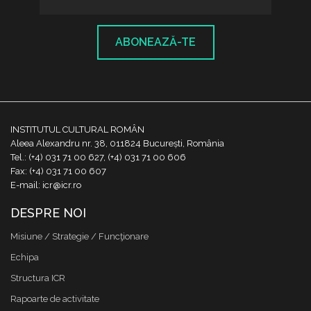
ABONEAZĂ-TE
INSTITUTUL CULTURAL ROMÂN
Aleea Alexandru nr. 38, 011824 București, România
Tel.: (+4) 031 71 00 627, (+4) 031 71 00 606
Fax: (+4) 031 71 00 607
E-mail: icr@icr.ro
DESPRE NOI
Misiune / Strategie / Funcţionare
Echipa
Structura ICR
Rapoarte de activitate