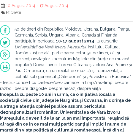
10 August 2014 - 17 August 2014
Etichete
50 de tineri din Republica Moldova, Ucraina, Bulgaria, Franţa,
Germania, Serbia, Ungaria, Albania, Canada şi Finlanda
participă, în perioada
10-17 august 2014
, la cursurile
Universităţii de Vară Izvoru Mureşului
. Institutul Cultural
Român susţine atât participarea celor 50 de tineri, cât şi
prezenţa invitaţilor speciali: îndrăgitele cântăreţe de muzică
populară Doina Lavric, Lorena Olteanu şi actorii Ana Pepine şi
Paul Cimpoieru, cu un recital de muzică şi reprezentaţie
teatrală sub genericul „Câte doruri” şi „Poveste din Bucovina”
- teatru-concert cu cântece/des-cântece, în timp/răs-timp, despre
război, despre dragoste, despre necaz, despre viaţă
Începută cu peste 10 ani în urmă, ca o iniţiativă locală a
societăţii civile din judeţele Harghita şi Covasna, în dorinţa de
a atrage atenţia opiniei publice asupra pericolului
deznaţionalizării românilor,
Universitatea de Vară Izvoru
Mureşului
a devenit de la an la an mai importantă, reuşind să
atragă din ce în ce mai mulţi participanţi şi implicit nume de
marcă din viaţa politică şi culturală românească. Încă din al