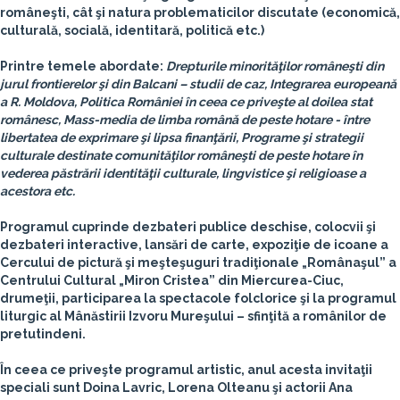
româneşti, cât şi natura problematicilor discutate (economică,
culturală, socială, identitară, politică etc.)
Printre temele abordate:
Drepturile minorităţilor româneşti din
jurul frontierelor şi din Balcani – studii de caz, Integrarea europeană
a R. Moldova, Politica României în ceea ce priveşte al doilea stat
românesc, Mass-media de limba română de peste hotare - între
libertatea de exprimare şi lipsa finanţării, Programe şi strategii
culturale destinate comunităţilor româneşti de peste hotare în
vederea păstrării identităţii culturale, lingvistice şi religioase a
acestora etc.
Programul cuprinde dezbateri publice deschise, colocvii şi
dezbateri interactive, lansări de carte, expoziţie de icoane a
Cercului de pictură şi meşteşuguri tradiţionale „Românaşul” a
Centrului Cultural „Miron Cristea” din Miercurea-Ciuc,
drumeţii, participarea la spectacole folclorice şi la programul
liturgic al Mânăstirii Izvoru Mureşului – sfinţită a românilor de
pretutindeni.
În ceea ce priveşte programul artistic, anul acesta invitaţii
speciali sunt Doina Lavric, Lorena Olteanu şi actorii Ana