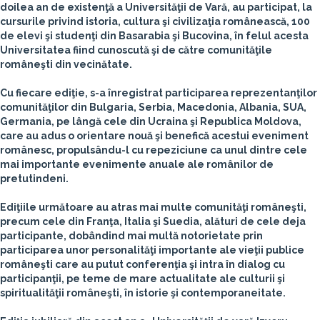
doilea an de existenţă a Universităţii de Vară, au participat, la
cursurile privind istoria, cultura şi civilizaţia românească, 100
de elevi şi studenţi din Basarabia şi Bucovina, în felul acesta
Universitatea fiind cunoscută şi de către comunităţile
româneşti din vecinătate.
Cu fiecare ediţie, s-a înregistrat participarea reprezentanţilor
comunităţilor din Bulgaria, Serbia, Macedonia, Albania, SUA,
Germania, pe lângă cele din Ucraina şi Republica Moldova,
care au adus o orientare nouă şi benefică acestui eveniment
românesc, propulsându-l cu repeziciune ca unul dintre cele
mai importante evenimente anuale ale românilor de
pretutindeni.
Ediţiile următoare au atras mai multe comunităţi româneşti,
precum cele din Franţa, Italia şi Suedia, alături de cele deja
participante, dobândind mai multă notorietate prin
participarea unor personalităţi importante ale vieţii publice
româneşti care au putut conferenţia şi intra în dialog cu
participanţii, pe teme de mare actualitate ale culturii şi
spiritualităţii româneşti, în istorie şi contemporaneitate.