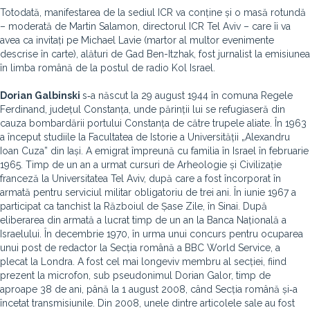
Totodată, manifestarea de la sediul ICR va conține și o masă rotundă
– moderată de Martin Salamon, directorul ICR Tel Aviv – care îi va
avea ca invitați pe Michael Lavie (martor al multor evenimente
descrise în carte), alături de Gad Ben-Itzhak, fost jurnalist la emisiunea
în limba română de la postul de radio Kol Israel.
Dorian Galbinski
s‑a născut la 29 august 1944 în comuna Regele
Ferdinand, județul Constanța, unde părinții lui se refugiaseră din
cauza bombardării portului Constanța de către trupele aliate. În 1963
a început studiile la Facultatea de Istorie a Universității „Alexandru
Ioan Cuza” din Iași. A emigrat împreună cu familia în Israel în februarie
1965. Timp de un an a urmat cursuri de Arheologie și Civilizație
franceză la Universitatea Tel Aviv, după care a fost încorporat în
armată pentru serviciul militar obligatoriu de trei ani. În iunie 1967 a
participat ca tanchist la Războiul de Șase Zile, în Sinai. După
eliberarea din armată a lucrat timp de un an la Banca Națională a
Israelului. În decembrie 1970, în urma unui concurs pentru ocuparea
unui post de redactor la Secția română a BBC World Service, a
plecat la Londra. A fost cel mai longeviv membru al secției, fiind
prezent la microfon, sub pseudonimul Dorian Galor, timp de
aproape 38 de ani, până la 1 august 2008, când Secția română și‑a
încetat transmisiunile. Din 2008, unele dintre articolele sale au fost