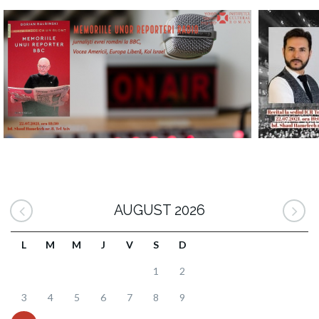
AUGUST 2026
L
M
M
J
V
S
D
1
2
3
4
5
6
7
8
9