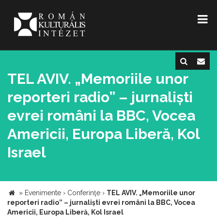
TEL AVIV. „Memoriile unor
reporteri radio” – jurnaliști
evrei români la BBC, Vocea
Americii, Europa Liberă, Kol
Israel
»
Evenimente
›
Conferinţe
›
TEL AVIV. „Memoriile unor
reporteri radio” – jurnaliști evrei români la BBC, Vocea
Americii, Europa Liberă, Kol Israel