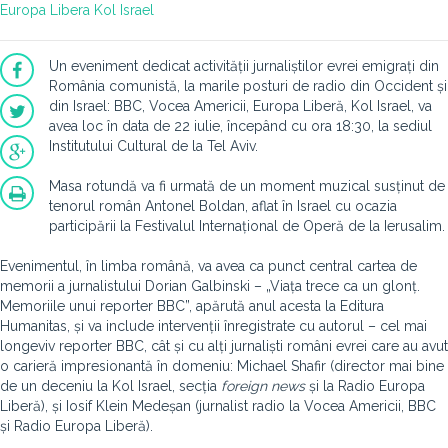
Europa Libera
Kol Israel
Un eveniment dedicat activității jurnaliștilor evrei emigrați din
România comunistă, la marile posturi de radio din Occident și
din Israel: BBC, Vocea Americii, Europa Liberă, Kol Israel, va
avea loc în data de 22 iulie, începând cu ora 18:30, la sediul
Institutului Cultural de la Tel Aviv.
Masa rotundă va fi urmată de un moment muzical susținut de
tenorul român Antonel Boldan, aflat în Israel cu ocazia
participării la Festivalul Internațional de Operă de la Ierusalim.
Evenimentul, în limba română, va avea ca punct central cartea de
memorii a jurnalistului Dorian Galbinski – „Viața trece ca un glonț.
Memoriile unui reporter BBC”, apărută anul acesta la Editura
Humanitas, și va include intervenții înregistrate cu autorul – cel mai
longeviv reporter BBC, cât și cu alți jurnaliști români evrei care au avut
o carieră impresionantă în domeniu: Michael Shafir (director mai bine
de un deceniu la Kol Israel, secția
foreign news
și la Radio Europa
Liberă), și Iosif Klein Medeșan (jurnalist radio la Vocea Americii, BBC
și Radio Europa Liberă).