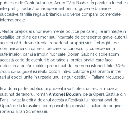
publicate de Contributors.ro, Acum.TV și Baabel. În paralel a lucrat ca
interpret și traducător independent pentru guverne britanice
succesive, familia regală britanică și diverse companii comerciale
internaționale.
„Martor prețios al unor evenimente politice pe care și le amintește în
detaliile lor pline de umor sau încărcate de consecințe grave, autorul
acestei cărți devine treptat reporterul propriei vieți. Îmbogățit de
comunicarea cu oamenii pe care i-a cunoscut și cu experiența
suferințelor, dar și a împlinirilor sale, Dorian Galbinski scrie acum
această carte de aventuri biografice și profesionale, care face
delectarea oricărui cititor preocupat de memoria istoriei trăite.
Viața
trece ca un glonț
își invită cititorii într-o călătorie pasionantă în trei
țări și epoci, unite în urzeala unui singur destin.” – Tatiana Niculescu
În a doua parte, publicului prezent îi va fi oferit un recital muzical
susținut de tenorul român
Antonel Boldan
, de la Opera Bastille din
Paris, invitat la ediția de anul acesta a Festivalului Internațional de
Operă de la Ierusalim, acompaniat de pianistul israelian de origine
română, Eitan Schmeisser.