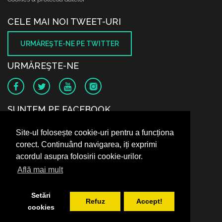
CELE MAI NOI TWEET-URI
URMĂREŞTE-NE PE TWITTER
URMĂREŞTE-NE
SUNTEM PE FACEBOOK
Site-ul folosește cookie-uri pentru a funcționa
corect. Continuând navigarea, iți exprimi
acordul asupra folosirii cookie-urilor.
Află mai mult
Setări
Refuz
Accept!
cookies