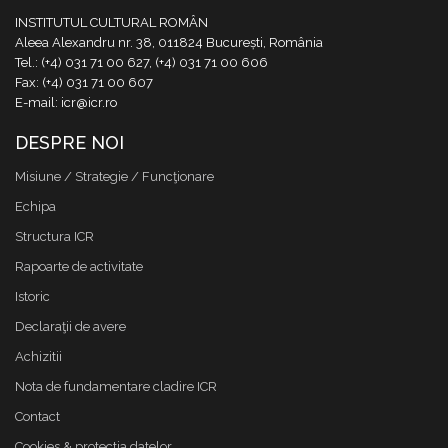
INSTITUTUL CULTURAL ROMÂN
Aleea Alexandru nr. 38, 011824 București, România
Tel.: (+4) 031 71 00 627, (+4) 031 71 00 606
Fax: (+4) 031 71 00 607
E-mail: icr@icr.ro
DESPRE NOI
Misiune / Strategie / Funcţionare
Echipa
Structura ICR
Rapoarte de activitate
Istoric
Declaraţii de avere
Achizitii
Nota de fundamentare cladire ICR
Contact
Cookies & protectia datelor