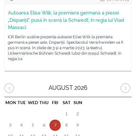
Autoarea Elise Wilk, la premiera germană a piesei
„Dispariții”, pusă în scenă la Schwedt, în regia lui Vlad
Massaci
ICR Berlin susține prezența autoarei Elise Wilk la premiera
germană a piesei sale, Dispariții. Spectacolul Verschwinden va fi
pus în scenă în zilele de 3 și 4 martie 2023, la teatrul
Uckermärkische Bühnen Schwedt (ubs) din orașul Schwedt, în
regia lui
AUGUST 2026
MON
TUE
WED
THU
FRI
SAT
SUN
1
2
3
4
5
6
7
8
9