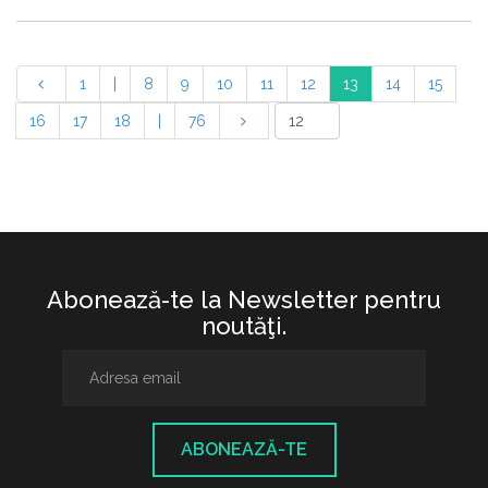
1
|
8
9
10
11
12
13
14
15
16
17
18
|
76
Abonează-te la Newsletter pentru
noutăţi.
ABONEAZĂ-TE