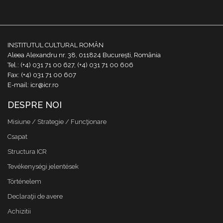
INSTITUTUL CULTURAL ROMÂN
Aleea Alexandru nr. 38, 011824 București, România
Tel.: (+4) 031 71 00 627, (+4) 031 71 00 606
Fax: (+4) 031 71 00 607
E-mail: icr@icr.ro
DESPRE NOI
Misiune / Strategie / Funcţionare
Csapat
Structura ICR
Tevékenységi jelentések
Történelem
Declaraţii de avere
Achizitii