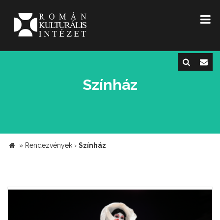
Színház
»
Rendezvények
›
Színház