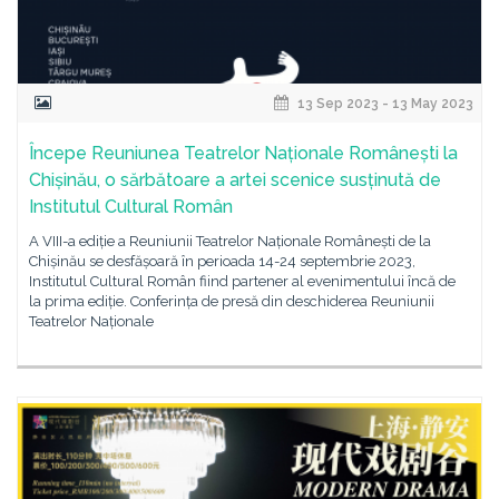
13 Sep 2023 - 13 May 2023
Începe Reuniunea Teatrelor Naționale Românești la
Chișinău, o sărbătoare a artei scenice susținută de
Institutul Cultural Român
A VIII-a ediție a Reuniunii Teatrelor Naționale Românești de la
Chișinău se desfășoară în perioada 14-24 septembrie 2023,
Institutul Cultural Român fiind partener al evenimentului încă de
la prima ediție. Conferința de presă din deschiderea Reuniunii
Teatrelor Naționale