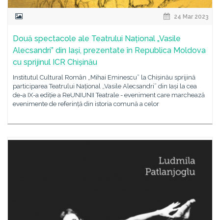
24 Mar 2023
Două spectacole ale Teatrului Național „Vasile
Alecsandri” din Iași, prezentate în Republica Moldova
cu sprijinul ICR Chișinău
Institutul Cultural Român „Mihai Eminescu” la Chișinău sprijină
participarea Teatrului Național „Vasile Alecsandri” din Iași la cea
de-a IX-a ediție a ReUNIUNII Teatrale - eveniment care marchează
evenimente de referință din istoria comună a celor