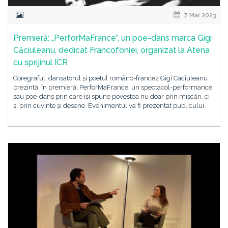
7 Mar 2023
Premieră: „PerforMaFrance”, un poe-dans marca Gigi
Căciuleanu, dedicat Francofoniei, organizat la Atena
cu sprijinul ICR
Coregraful, dansatorul și poetul româno-francez Gigi Căciuleanu
prezintă, în premieră, PerforMaFrance, un spectacol-performance
sau poe-dans prin care își spune povestea nu doar prin mișcări, ci
și prin cuvinte și desene. Evenimentul va fi prezentat publicului