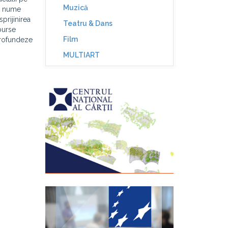
Muzică
n, nume
prijinirea
Teatru & Dans
burse
Film
profundeze
MULTIART