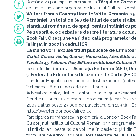
România va participa, în premieră, la
Târgul de Carte 
aprilie, cu un stand organizat de Institutul Cultural Rom
Writers from a Country Hard to Write: Romania
.
25
României, un total de 650 de titluri de carte şi al
standului românesc, de spaţii pentru întâlniri cu po
Pe 15 aprilie, o dezbatere despre literatura actua
Book Fair. O secţiune va fi dedicată programelor de
înfiinţat în 2007 în cadrul ICR.
La stand vor fi expuse titluri publicate de următoar
Corint, Curtea Veche, Gramar, Humanitas, Idea, Editura
Paralela 45, Polirom, Rao, Editura Institutului Cultural 
de profil din România –
Asociaţia Editorilor (AER), Un
şi
Federaţia Editorilor şi Difuzorilor de Carte (FED
standului. Majoritatea editurilor au fost de acord să ofere
încheierea Târgului de carte de la Londra.
Adresat editorilor, distribuitorilor, librarilor şi profesio
Court din Londra este cea mai proeminentă manifestare bri
2007 a atras peste 23.000 de participanţi din 109 ţări.
http://www.londonbookfair.co.uk
Participarea românească în premieră la London Book Fair 
Cu sprijinul Institutului Cultural Român, prin programele 
ultimii doi ani, peste 30 de volume, în peste 10 ţări din E
formulate de editorii străini au fost selectate de juriul T