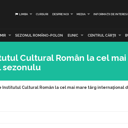
LIMBA
CURSURI
DESPRE NOI
MEDIA
INFORMAȚII DE INTERES
MIR
SEZONUL ROMÂNO-POLON
EUNIC
CENTRUL CĂRŢII
B
tutul Cultural Român la cel mai
l sezonulu
 Institutul Cultural Român la cel mai mare târg internaţional 