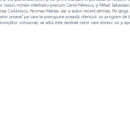
 unor clasici români interbelici precum Camil Petrescu şi Mihail Sebastia
 Cărtărescu, Norman Manea, dar şi autori recent afirmaţi. Pe lângă s
esurselor umane" pe care le presupune această ofensivă: un program de 
niştilor consacraţi, iar altul este destinat celor care doresc să-şi a