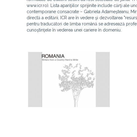
www.icr.ro). Lista apariţiilor sprijinite include cărţi ale
contemporane consacrate – Gabriela Adameşteanu, Mircea
directă a editării, ICR are în vedere şi dezvoltarea "r
pentru traducători de limba română se adresează profesio
cunoştinţele în vederea unei cariere în domeniu.