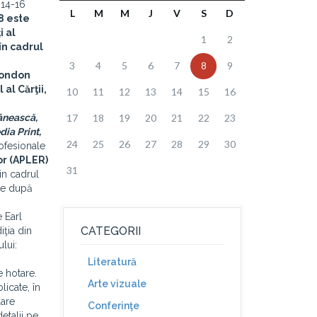
 14-16
L
M
M
J
V
S
D
8 este
i al
1
2
în cadrul
3
4
5
6
7
8
9
 London
al Cărţii,
10
11
12
13
14
15
16
mânească,
17
18
19
20
21
22
23
ia Print,
24
25
26
27
28
29
30
rofesionale
lor (APLER)
31
in cadrul
ate după
e Earl
CATEGORII
iţia din
lui:
Literatură
e hotare.
Arte vizuale
licate, în
ţare
Conferinţe
etalii pe