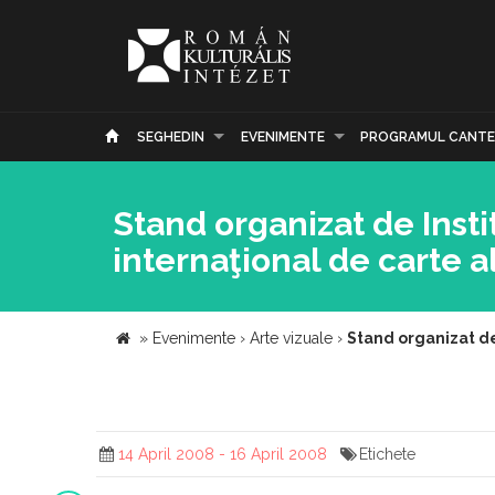
SEGHEDIN
EVENIMENTE
PROGRAMUL CANTE
Stand organizat de Insti
internaţional de carte a
»
Evenimente
›
Arte vizuale
›
Stand organizat de
14 April 2008 - 16 April 2008
Etichete