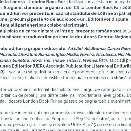
de la Londra – London Book Fair
, desfăşurat în acest an în perioada
ân.
Sloganul standului organizat de ICR la London Book Fair 200
 de edituri vor prezenta, în cadrul standului de 108 metri pătraţ
bume, precum şi peste 30 de audiobook-uri. Editorii vor dispune, 
tenţialii parteneri sau colaboratori străini.
lă şi piaţa de carte din ţară va întregi prezenţa românească la
 susţinere a traducerilor pe care le derulează Centrul Naţional 
ele edituri şi grupuri editoriale:
Ad Libri, All, Brumar, Cartea Ro
 Muzeului Literaturii Române, Igloo Media, Nemira, Niculescu, Noi Med
Român, Simetria, Teora, Trei, Triade, Tritonic, Vremea
. Patru asociaţii p
iunea Editorilor (UER), Asociaţia Publicaţiilor Literare şi Edituri
CR)
– vor putea să-şi distribuie materiale promoţionale într-un spaţiu d
 aceste cărţi bibliotecilor institutelor culturale româneşti din străinăt
niştilor din domeniul editorial din toată lumea, Târgul de carte găzduit d
tanică de profil şi una dintre cele mai importante la nivel global. Ed
 Detalii despre London Book Fair se găsesc pe pagina web a evenimentu
are loc în contextul unei promovări extinse a literaturii române pest
Translation and Publication Support – TPS şi "20 de autori", au fost pub
uropa, precum şi în Israel şi în Statele Unite. Alte 25 de cereri de finan
PS la sfârşitul anului 2007 şi vor primi finanţare în perioada următoare (d