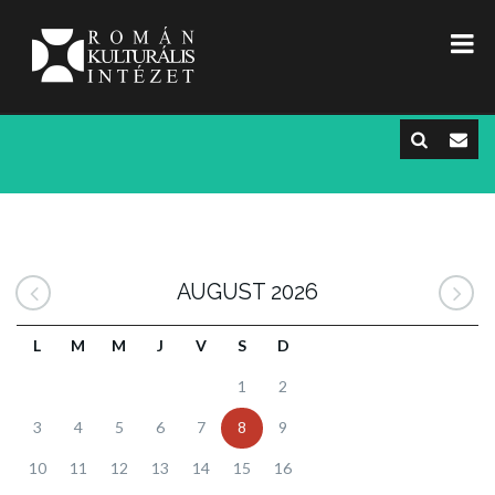
AUGUST 2026
L
M
M
J
V
S
D
1
2
3
4
5
6
7
8
9
10
11
12
13
14
15
16