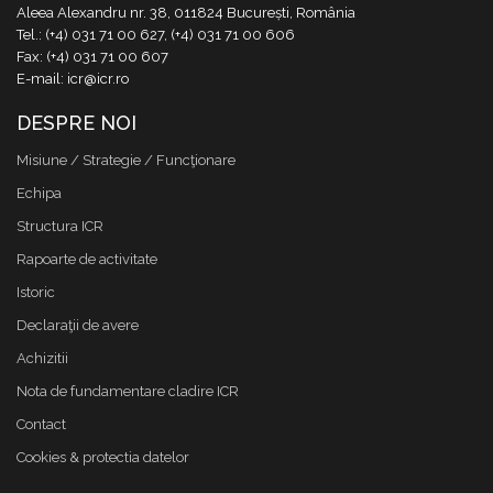
Aleea Alexandru nr. 38, 011824 București, România
Tel.: (+4) 031 71 00 627, (+4) 031 71 00 606
Fax: (+4) 031 71 00 607
E-mail: icr@icr.ro
DESPRE NOI
Misiune / Strategie / Funcţionare
Echipa
Structura ICR
Rapoarte de activitate
Istoric
Declaraţii de avere
Achizitii
Nota de fundamentare cladire ICR
Contact
Cookies & protectia datelor