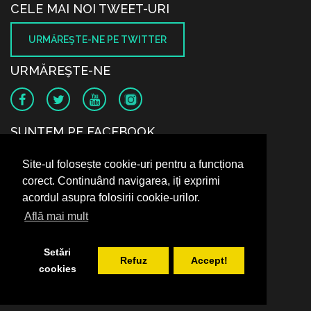
CELE MAI NOI TWEET-URI
URMĂREŞTE-NE PE TWITTER
URMĂREŞTE-NE
SUNTEM PE FACEBOOK
Site-ul folosește cookie-uri pentru a funcționa
corect. Continuând navigarea, iți exprimi
acordul asupra folosirii cookie-urilor.
Află mai mult
Setări
Refuz
Accept!
cookies