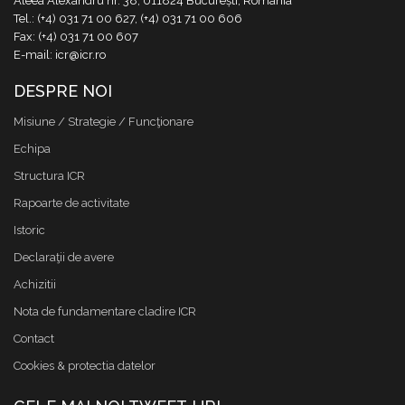
Aleea Alexandru nr. 38, 011824 București, România
Tel.: (+4) 031 71 00 627, (+4) 031 71 00 606
Fax: (+4) 031 71 00 607
E-mail: icr@icr.ro
DESPRE NOI
Misiune / Strategie / Funcţionare
Echipa
Structura ICR
Rapoarte de activitate
Istoric
Declaraţii de avere
Achizitii
Nota de fundamentare cladire ICR
Contact
Cookies & protectia datelor