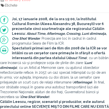
Etichete
Joi, 17 ianuarie 2008, de la ora 19:00, la Institutul
Cultural Român (Aleea Alexandru 38, Bucureşti) vor fi
prezentate cinci scurtmetraje ale regizorului Cătălin
Leescu:
About Time, Afterimage, Crossing, Luni dimineaţa,
One Shot Wonder
. Proiecţia are loc în cadrul în cadrul
programului Seara de Film la ICR.
Spectatorii primei seri de film din 2008 de la ICR se vor
întâlni cu un cerşetor care primeşte în sfârşit o ofertă
interesantă din partea statului (
About Time
); cu un bătrân
care încearcă să-şi protejeze soţia de ştirile din ziare (
Luni
dimineaţa
); cu un Artist al Memoriei care, cu ajutorul obiectelor
reflectorizante reface, în 2057, un caz special întâmplat cu 50 de ani
în urmă; vor aştepta, împreună cu doi străini, la un semafor care
prilejuieşte un scurt curs de relaţii interumane (
Afterimage
). În final,
vor străbate oraşul în goana unui autobuz transportând lăzi ale
Trezorieriei Naţionale, alături de doi fraţi, Guvernatorul băncii şi
secretara sa (
One Shot Wonder
).
Cătălin Leescu, regizor, scenarist şi producător, este autorul
proiectului online SECVENŢE MIŞTO DIN FILME CARE NU EXISTĂ