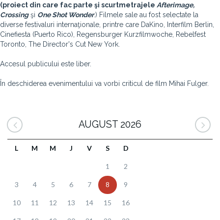
(proiect din care fac parte şi scurtmetrajele
Afterimage,
Crossing
şi
One Shot Wonder
.) Filmele sale au fost selectate la
diverse festivaluri internaţionale, printre care DaKino, Interfilm Berlin,
Cinefiesta (Puerto Rico), Regensburger Kurzfilmwoche, Rebelfest
Toronto, The Director's Cut New York.
Accesul publicului este liber.
În deschiderea evenimentului va vorbi criticul de film Mihai Fulger.
AUGUST 2026
L
M
M
J
V
S
D
1
2
3
4
5
6
7
8
9
10
11
12
13
14
15
16