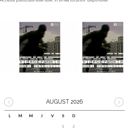
Accesul publicului este liber, în limita locurilor disponibile.
AUGUST 2026
L
M
M
J
V
S
D
1
2