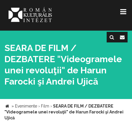
SEARA DE FILM /
DEZBATERE "Videogramele
unei revoluţii" de Harun
Farocki şi Andrei Ujică
»
Evenimente
›
Film
›
SEARA DE FILM / DEZBATERE
"Videogramele unei revoluţii" de Harun Farocki şi Andrei
Ujică