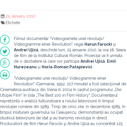
25 January 2010
Etichete
Filmul documentar "Videogramele unei revoluţii/
Videogramme einer Revolution", regia
Harun Farocki
şi
Andrei Ujică
, deschide luni, 25 ianuarie 2010, la ora 18, Seara
de film de la Institutul Cultural Român. Proiecţia va fi urmată
de o dezbatere la care vor participa
Andrei Ujică
,
Emil
Hurezeanu
şi
Horia-Roman Patapievici
.
"Videogramele unei revoluţii/ Videogramme einer
Revolution" (Germania, 1992, 107 minute) a fost selecţionat de
Cinemateca austriacă din Viena în 2004 în cadrul programului „Die
Utopie Film" în lista „The Best 100 in Film History". Documentarul
repretzintă o analiză tulburătoare a rolului televiziunii în timpul
revoluţiei române din 1989. Timp de cinci zile, în decembrie 1989, în
timpul înlăturarii guvernului lui Ceauşescu, demonstranţii au ocupat
studioul televiziunii de stat şi au transmis revoluţia în direct.
Producătorii de film Harun Farocki şi Andrei Ujica au concentrat 125