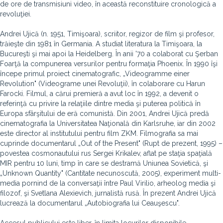
de ore de transmisiuni video, în această reconstituire cronologică a
revoluţiei.
Andrei Ujică (n. 1951, Timişoara), scriitor, regizor de film şi profesor,
trăieşte din 1981 în Germania. A studiat literatura la Timişoara, la
Bucureşti şi mai apoi la Heidelberg. În anii '70 a colaborat cu Şerban
Foarţă la compunerea versurilor pentru formaţia Phoenix. În 1990 îşi
începe primul proiect cinematografic, „Videogramme einer
Revolution" (Videograme unei Revoluţii), în colaborare cu Harun
Farocki. Filmul, a cărui premieră a avut loc în 1992, a devenit o
referinţă cu privire la relaţiile dintre media şi puterea politică în
Europa sfârşitului de eră comunistă. Din 2001, Andrei Ujică predă
cinematografia la Universitatea Naţională din Karlsruhe, iar din 2002
este director al institutului pentru film ZKM. Filmografia sa mai
cuprinde documentarul „Out of the Present" (Rupt de prezent, 1995) –
povestea cosmonautului rus Sergei Krikalev, aflat pe staţia spaţială
MIR pentru 10 luni, timp în care se destramă Uniunea Sovietică, şi
„Unknown Quantity" (Cantitate necunoscută, 2005), experiment multi-
media pornind de la conversaţii între Paul Virilio, arheolog media şi
filozof, şi Svetlana Alexievich, jurnalistă rusă. În prezent Andrei Ujică
lucrează la documentarul „Autobiografia lui Ceauşescu".