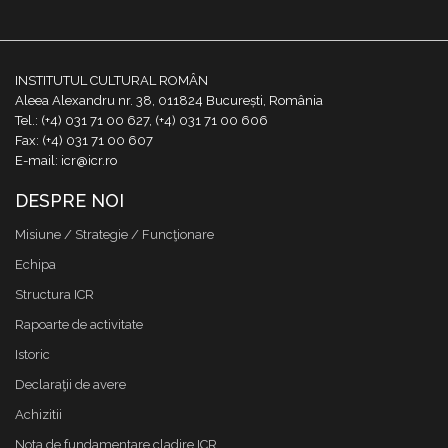
INSTITUTUL CULTURAL ROMÂN
Aleea Alexandru nr. 38, 011824 București, România
Tel.: (+4) 031 71 00 627, (+4) 031 71 00 606
Fax: (+4) 031 71 00 607
E-mail: icr@icr.ro
DESPRE NOI
Misiune / Strategie / Funcţionare
Echipa
Structura ICR
Rapoarte de activitate
Istoric
Declaraţii de avere
Achizitii
Nota de fundamentare cladire ICR