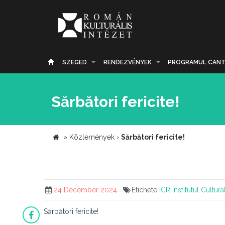
SZEGED
RENDEZVÉNYEK
PROGRAMUL CANT
Sărbători fericite!
»
Közlemények
›
Sărbători fericite!
24 December 2024
Etichete
ICR
Institutul Cultu
Sărbători fericite!