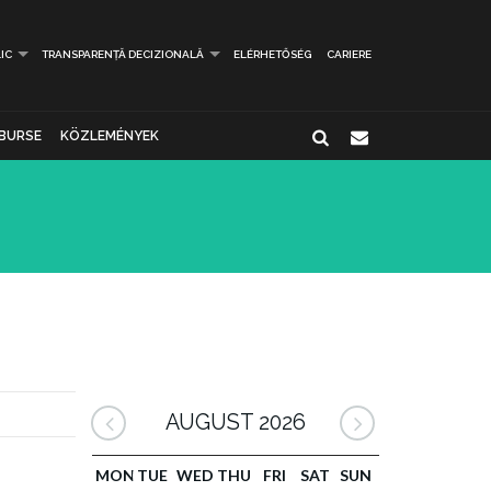
IC
TRANSPARENȚĂ DECIZIONALĂ
ELÉRHETŐSÉG
CARIERE
BURSE
KÖZLEMÉNYEK
AUGUST 2026
MON
TUE
WED
THU
FRI
SAT
SUN