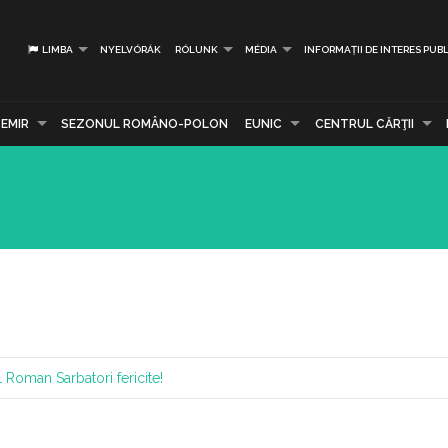
LIMBA
NYELVÓRÁK
RÓLUNK
MÉDIA
INFORMAȚII DE INTERES PUBL
EMIR
SEZONUL ROMÂNO-POLON
EUNIC
CENTRUL CĂRŢII
ral Roman
Sarbatori fericite!