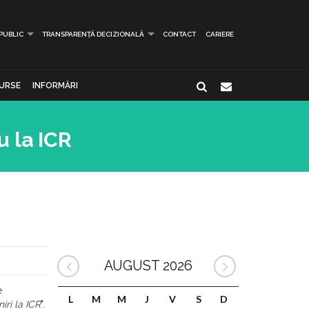
 PUBLIC
TRANSPARENȚĂ DECIZIONALĂ
CONTACT
CARIERE
URSE
INFORMĂRI
u la ICR
AUGUST 2026
e
L
M
M
J
V
S
D
lniri la ICR
".