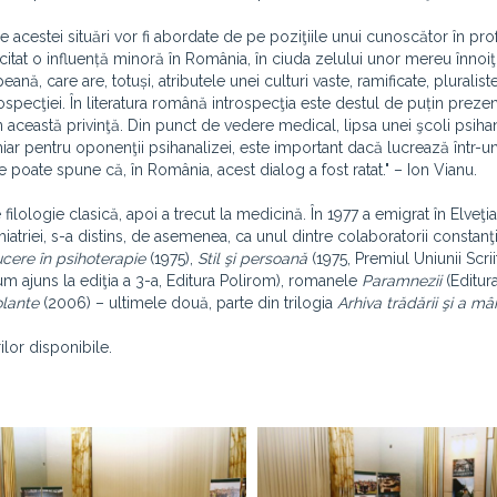
le acestei situări vor fi abordate de pe poziţiile unui cunoscător în pr
rcitat o influență minoră în România, în ciuda zelului unor mereu înnoiţi
, care are, totuși, atributele unei culturi vaste, ramificate, pluralist
specţiei. În literatura română introspecţia este destul de puțin prezent
 în această privinţă. Din punct de vedere medical, lipsa unei şcoli psihan
iar pentru oponenţii psihanalizei, este important dacă lucrează într-u
 Se poate spune că, în România, acest dialog a fost ratat." – Ion Vianu.
filologie clasică, apoi a trecut la medicină. În 1977 a emigrat în Elveţia
ihiatriei, s-a distins, de asemenea, ca unul dintre colaboratorii constanţi
ucere în psihoterapie
(1975),
Stil şi persoană
(1975, Premiul Uniunii Scriit
m ajuns la ediţia a 3-a, Editura Polirom), romanele
Paramnezii
(Editura
olante
(2006) – ultimele două, parte din trilogia
Arhiva trădării şi a mâ
ilor disponibile.