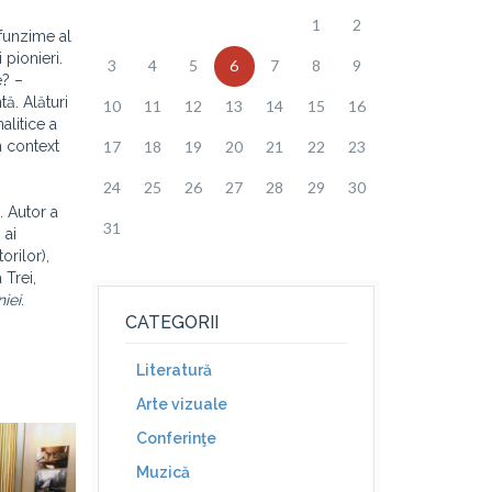
1
2
ofunzime al
 pionieri.
3
4
5
6
7
8
9
e? –
ă. Alături
10
11
12
13
14
15
16
alitice a
n context
17
18
19
20
21
22
23
24
25
26
27
28
29
30
. Autor a
31
 ai
orilor),
 Trei,
niei
.
CATEGORII
Literatură
Arte vizuale
Conferinţe
Muzică