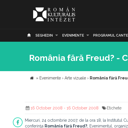
SEGHEDIN
EVENIMENTE
PROGRAMUL CANTE
România fără Freud? - C
»
Evenimente
›
Arte vizuale
›
România fără Freud
16 October 2008 - 16 October 2008
Etichete
Miercuri, 24 octombrie 2007, de la ora 18, la Institutul 
conferinţa
România fără Freud?.
Evenimentul, organizat