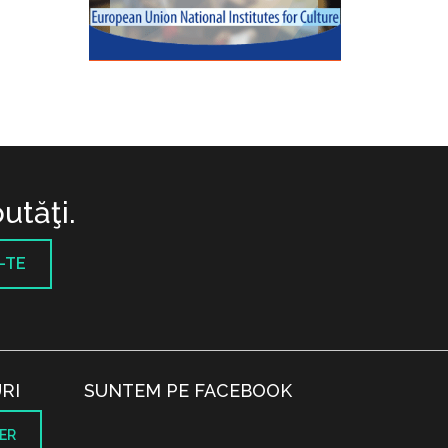
utăţi.
-TE
RI
SUNTEM PE FACEBOOK
ER