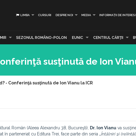
LIMBA
CURSURI
DESPRE NOI
MEDIA
INFORMAȚII DE INTERES
MIR
SEZONUL ROMÂNO-POLON
EUNIC
CENTRUL CĂRŢII
B
onferinţă susţinută de Ion Vian
? - Conferinţă susţinută de Ion Vianu la ICR
Cultural Român (Aleea Alexandru 38, Bucureşti),
Dr. Ion Vianu
va susţin
 în parteneriat cu Editura Trei, face parte din seria „
Întâlniri şi (re)întâ