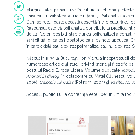
Marginalitatea psihanalizei în cultura autohtonă şi efecte
universului psihoterapeutic din ţară: „...Psihanaliza a exe
Cum se recunoaşte această absenţă într-o cultură europeană
Răspunsul este că psihanaliza contribuie la practica intro
de alţi factori posibili, slăbiciunea psihanalizei a contat
sărăcit gândirea psihopatologică şi psihoterapeutică. Ch
în care există sau a existat psihanaliza, sau nu a existat.
Născut în 1934 la Bucureşti, Ion Vianu a început studii de 
numeroase articole şi studii privind istoria şi filozofia ps
postului Radio Europa Liberă. Volume publicate:
Introd
Amintiri în dialog
(în colaborare cu Matei Călinescu, volu
2005),
Caietele lui Ozias
(Polirom, 2004) şi
Vasiliu, foi v
Accesul publicului la conferinţă este liber, în limita locur