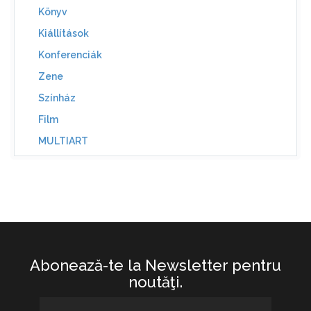
Könyv
Kiállítások
Konferenciák
Zene
Színház
Film
MULTIART
Abonează-te la Newsletter pentru
noutăţi.