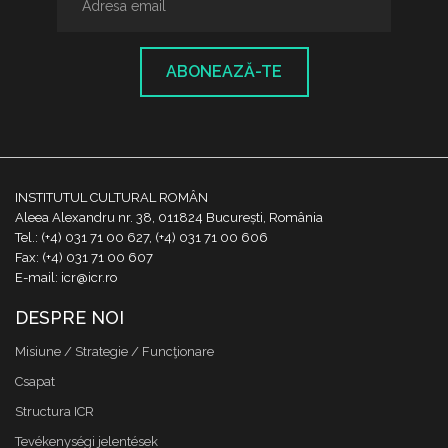
ABONEAZĂ-TE
INSTITUTUL CULTURAL ROMÂN
Aleea Alexandru nr. 38, 011824 București, România
Tel.: (+4) 031 71 00 627, (+4) 031 71 00 606
Fax: (+4) 031 71 00 607
E-mail: icr@icr.ro
DESPRE NOI
Misiune / Strategie / Funcţionare
Csapat
Structura ICR
Tevékenységi jelentések