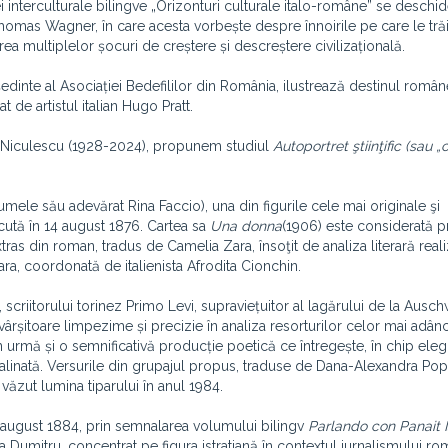
 interculturale bilingve „Orizonturi culturale italo-române” se deschid
homas Wagner, în care acesta vorbește despre înnoirile pe care le tră
rea multiplelor șocuri de creștere și descreștere civilizațională.
edinte al Asociației Bedefililor din România, ilustrează destinul române
de artistul italian Hugo Pratt.
ndru Niculescu (1928-2024), propunem studiul
Autoportret ştiinţific (sau „c
le său adevărat Rina Faccio), una din figurile cele mai originale şi
ăscută în 14 august 1876. Cartea sa
Una donna
(1906) este considerată p
xtras din roman, tradus de Camelia Zara, însoţit de analiza literară real
ra, coordonată de italienista Afrodita Cionchin.
 scriitorului torinez Primo Levi, supraviețuitor al lagărului de la Ausch
vârșitoare limpezime și precizie în analiza resorturilor celor mai adânc
urmă și o semnificativă producție poetică ce întregește, în chip eleg
ă alinată. Versurile din grupajul propus, traduse de Dana-Alexandra Pop
a văzut lumina tiparului în anul 1984.
 10 august 1884, prin semnalarea volumului bilingv
Parlando con Panait I
a Dumitru, concentrat pe figura istratiană în contextul jurnalismului r