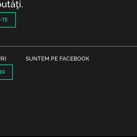
utăţi.
-TE
RI
SUNTEM PE FACEBOOK
ER