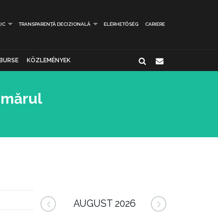
IC
TRANSPARENȚĂ DECIZIONALĂ
ELÉRHETŐSÉG
CARIERE
BURSE
KÖZLEMÉNYEK
umărul
AUGUST 2026