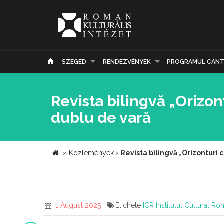
SZEGED
RENDEZVÉNYEK
PROGRAMUL CANT
Revista bilingvă „Orizo
dublu de vară
»
Közlemények
›
Revista bilingvă „Orizonturi
1 August 2025
Etichete
ICR
Institutul Cultural R