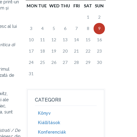
e print-un
MON
TUE
WED
THU
FRI
SAT
SUN
im și
1
2
sc al lui
3
4
5
6
7
8
9
10
11
12
13
14
15
16
ritica di
17
18
19
20
21
22
23
24
25
26
27
28
29
30
rimul
31
izată de
witz,
CATEGORII
i ale
iac,
a, sunt
Könyv
Kiállítások
strati / De
Konferenciák
omânesc din