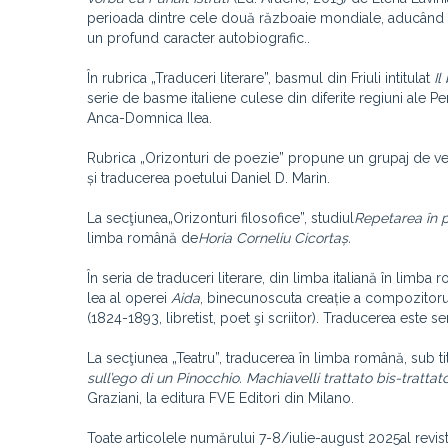
perioada dintre cele două războaie mondiale, aducând în a
un profund caracter autobiografic..
În rubrica „Traduceri literare”, basmul din Friuli intitulat
Il
serie de basme italiene culese din diferite regiuni ale P
Anca-Domnica Ilea.
Rubrica „Orizonturi de poezie” propune un grupaj de v
și traducerea poetului Daniel D. Marin.
La secţiunea„Orizonturi filosofice”, studiul
Repetarea în p
limba română de
Horia Corneliu Cicortaș.
În seria de traduceri literare, din limba italiană în limba
lea al operei
Aida
, binecunoscuta creație a compozitorul
(1824-1893, libretist, poet şi scriitor). Traducerea este
La secţiunea „Teatru”, traducerea în limba română, sub ti
sull’ego di un Pinocchio. Machiavelli trattato bis-trattat
Graziani, la editura FVE Editori din Milano.
Toate articolele numărului 7-8/iulie-august 2025
al revi