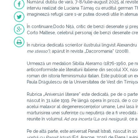
Numărul dublu de vară, 7-8/iulie-august 2025, al revistei
interviu realizat de Luciana Tămaş cu eruditul german T
imaginează refugii care s-ar putea dovedi utile în atenua
În continuare,Dodo Niță, critic de benzi desenate şi preș
Corto Maltese, celebrul personaj de benzi desenate creat 
În rubrica dedicată scrierilor ilustrului lingvist Alexa
me stesso”)
, apărut în revista „Dacoromania” (2008).
Urmează un medalion Sibilla Aleramo (1876-1960, pe nume
anticonformiste ale literaturii italiene din secolul XX, n
roman din istoria feminismului italian. Este publicat un e
Paula Drăgulescu de la Universitatea de Vest din Timişoa
Rubrica „Aniversări literare” este dedicată, pe de o parte,
născut în 31 iulie 1919. Pe lângă opera în proză, de o co
acelui malaxor al degenerescențelor umane, Levi lasă în 
mărturisirea unei suferințe cu neputință de a fi vreodat
reunite în volumul
Ad ora incerta
(
La oră nesigură
), ce 
Pe de altă parte, este aniversat Panait Istrati, născut în
vorbă cu Panait Istrati
(Ed. Aracne, 2015) de Elena Lavini