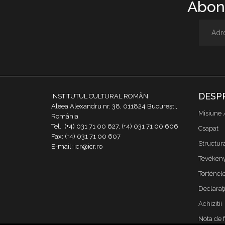
Abone
DESP
INSTITUTUL CULTURAL ROMÂN
Aleea Alexandru nr. 38, 011824 București,
Misiune 
România
Tel.: (+4) 031 71 00 627, (+4) 031 71 00 606
Csapat
Fax: (+4) 031 71 00 607
Structur
E-mail: icr@icr.ro
Tevékeny
Történe
Declaraţi
Achizitii
Nota de 