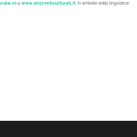
urale.ro
şi
www.orizzonticulturali.it
, în ambele ediţii lingvistice.