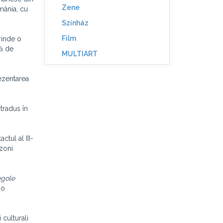
Zene
mânia, cu
Színház
Film
rinde o
tă de
MULTIART
ezentarea
 tradus în
ctul al III-
nzoni
gole
no
 culturali