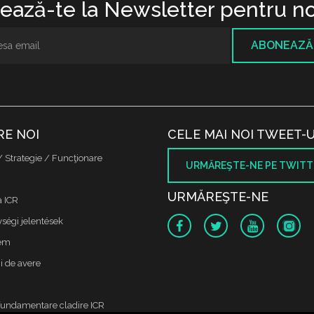
ază-te la Newsletter pentru no
ABONEAZĂ
RE NOI
CELE MAI NOI TWEET-U
/ Strategie / Funcţionare
URMĂREŞTE-NE PE TWITT
URMĂREŞTE-NE
a ICR
ségi jelentések
lem
i de avere
fundamentare cladire ICR