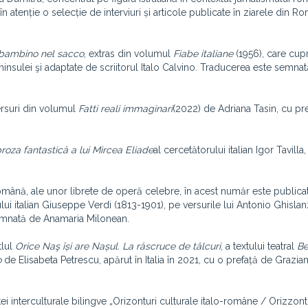
tenție o selecție de interviuri și articole publicate în ziarele din Ro
 bambino nel sacco
, extras din volumul
Fiabe italiane
(1956), care cup
eninsulei şi adaptate de scriitorul Italo Calvino. Traducerea este semna
ersuri din volumul
Fatti reali immaginari
(2022) de Adriana Tasin, cu pr
roza fantastică a lui Mircea Eliade
al cercetătorului italian Igor Tavilla,
 română, ale unor librete de operă celebre, în acest număr este publicata
ui italian Giuseppe Verdi (1813-1901), pe versurile lui Antonio Ghisla
 semnată de Anamaria Milonean.
tlul
Orice Naş își are Nașul. La răscruce de tâlcuri
, a textului teatral
Be
o
de Elisabeta Petrescu, apărut în Italia în 2021, cu o prefață de Grazia
stei interculturale bilingve „Orizonturi culturale italo-române / Orizzonti