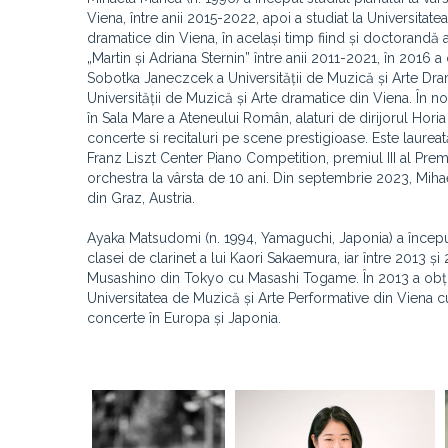
Viena, între anii 2015-2022, apoi a studiat la Universitate
dramatice din Viena, în același timp fiind și doctorandă 
„Martin și Adriana Sternin” între anii 2011-2021, în 2016
Sobotka Janeczcek a Universității de Muzică și Arte Dra
Universității de Muzică și Arte dramatice din Viena. În 
în Sala Mare a Ateneului Român, alaturi de dirijorul Ho
concerte si recitaluri pe scene prestigioase. Este laureat
Franz Liszt Center Piano Competition, premiul III al Pre
orchestra la vârsta de 10 ani. Din septembrie 2023, Mi
din Graz, Austria.
Ayaka Matsudomi (n. 1994, Yamaguchi, Japonia) a început s
clasei de clarinet a lui Kaori Sakaemura, iar între 2013 ș
Musashino din Tokyo cu Masashi Togame. În 2013 a obținu
Universitatea de Muzică și Arte Performative din Viena 
concerte în Europa și Japonia.