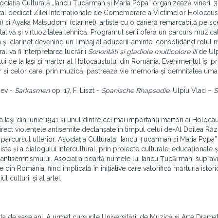
sociația Culturală „Iancu Țucărman și Maria Popa” organizează vineri, 3
ital dedicat Zilei Internaționale de Comemorare a Victimelor Holocaust
 și Ayaka Matsudomi (clarinet), artiste cu o carieră remarcabilă pe s
tativă și virtuozitatea tehnică. Programul serii oferă un parcurs muzical
n și clarinet devenind un limbaj al aducerii-aminte, consolidând rolul m
l va fi interpretarea lucrării
Sonorități și gladiole multicolore III
de Ulp
i de la Iași și martor al Holocaustului din România. Evenimentul își 
r și celor care, prin muzică, păstrează vie memoria și demnitatea uma
iev -
Sarkasmen
op. 17, F. Liszt -
Spanische Rhapsodie
, Ulpiu Vlad –
S
Iași din iunie 1941 și unul dintre cei mai importanți martori ai Holocau
 direct violențele antisemite declanșate în timpul celui de-Al Doilea Ră
 parcursul ulterior. Asociația Culturală „Iancu Țucărman și Maria Popa”
e și a dialogului intercultural, prin proiecte culturale, educaționale și
antisemitismului. Asociația poartă numele lui Iancu Țucărman, supravie
din România, fiind implicată în inițiative care valorifică mărturia istori
 culturii și al artei.
sta de șase ani. A urmat cursurile Universității de Muzică și Arte Drama