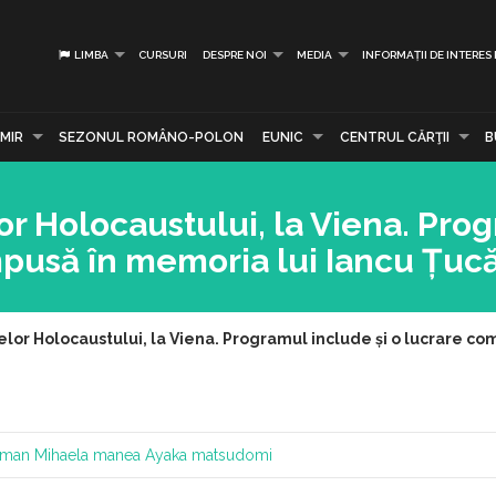
LIMBA
CURSURI
DESPRE NOI
MEDIA
INFORMAȚII DE INTERES
MIR
SEZONUL ROMÂNO-POLON
EUNIC
CENTRUL CĂRŢII
B
or Holocaustului, la Viena. Pro
ompusă în memoria lui Iancu Țu
elor Holocaustului, la Viena. Programul include și o lucrare c
rman
Mihaela manea
Ayaka matsudomi