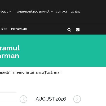
 PUBLIC
TRANSPARENȚĂ DECIZIONALĂ
CONTACT
CARIERE
URSE
INFORMĂRI
gramul
cărman
ompusă în memoria lui Iancu Țucărman
AUGUST 2026