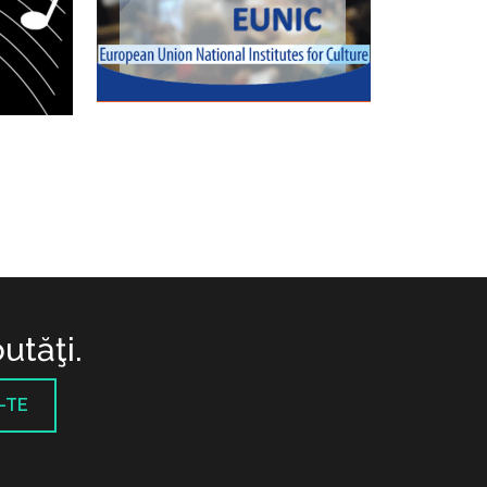
utăţi.
-TE