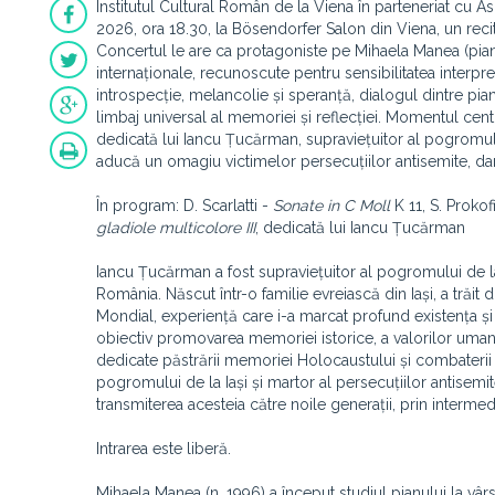
Institutul Cultural Român de la Viena în parteneriat cu A
2026, ora 18.30, la Bösendorfer Salon din Viena, un rec
Concertul le are ca protagoniste pe Mihaela Manea (pian)
internaționale, recunoscute pentru sensibilitatea interpre
introspecție, melancolie și speranță, dialogul dintre pia
limbaj universal al memoriei și reflecției. Momentul centra
dedicată lui Iancu Țucărman, supraviețuitor al pogromulu
aducă un omagiu victimelor persecuțiilor antisemite, da
În program: D. Scarlatti -
Sonate in C Moll
K 11, S. Prokof
gladiole multicolore III
, dedicată lui Iancu Țucărman
Iancu Țucărman a fost supraviețuitor al pogromului de la 
România. Născut într-o familie evreiască din Iași, a trăit
Mondial, experiență care i-a marcat profund existența și
obiectiv promovarea memoriei istorice, a valorilor umanist
dedicate păstrării memoriei Holocaustului și combaterii 
pogromului de la Iași și martor al persecuțiilor antisemite 
transmiterea acesteia către noile generații, prin intermediul
Intrarea este liberă.
Mihaela Manea (n. 1996) a început studiul pianului la vâr