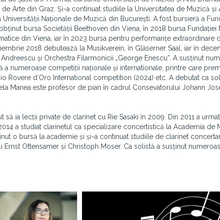
a de Arte din Graz. Și-a continuat studiile la Universitatea de Muzică și 
a Universității Naționale de Muzică din București. A fost bursieră a Fun
 a obținut bursa Societății Beethoven din Viena, în 2018 bursa Fundației
matice din Viena, iar în 2023 bursa pentru performanțe extraordinare d
noiembrie 2018 debutează la Musikverein, în Gläserner Saal, iar în dec
ria Andreescu și Orchestra Filarmonicii „George Enescu”. A susținut nu
ă a numeroase competiții naționale și internationale, printre care premi
mio Rovere d´Oro International competition (2024) etc. A debutat ca sol
haela Manea este profesor de pian în cadrul Consevatorului Johann Jo
ă ia lecții private de clarinet cu Rie Sasaki în 2009. Din 2011 a urmat
i 2014 a studiat clarinetul ca specializare concertistică la Academia de
t o bursă la academie și și-a continuat studiile de clarinet concertan
cu Ernst Ottensamer și Christoph Moser. Ca solistă a susținut numeroa