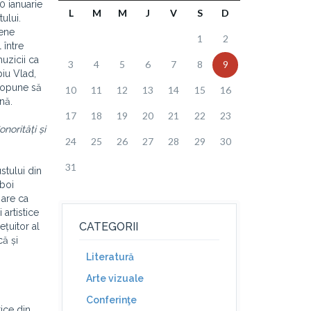
0 ianuarie
L
M
M
J
V
S
D
ului.
cene
1
2
 între
uzicii ca
3
4
5
6
7
8
9
iu Vlad,
propune să
10
11
12
13
14
15
16
nă.
17
18
19
20
21
22
23
onorități și
24
25
26
27
28
29
30
31
stului din
zboi
 are ca
 artistice
CATEGORII
țuitor al
că și
Literatură
Arte vizuale
Conferinţe
tice din