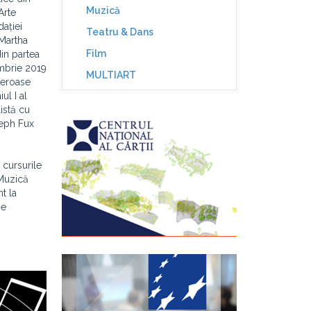
Muzică
Arte
dației
Teatru & Dans
 Martha
Film
in partea
embrie 2019
MULTIART
meroase
ul I al
istă cu
seph Fux
 cursurile
 Muzică
t la
se