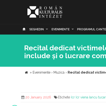
SEGHEDIN
EVENIMENTE
PROGRAMUL CANTE
Recital dedicat victimel
include și o lucrare c
»
Evenimente
›
Muzică
›
Recital dedicat victim
20 January 2026
Etichete
Icr
Icr viena
Iancu tuca