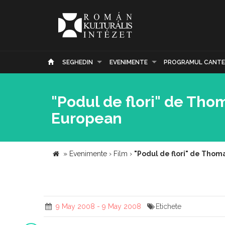
SEGHEDIN
EVENIMENTE
PROGRAMUL CANTE
"Podul de flori" de Thom
European
»
Evenimente
›
Film
›
"Podul de flori" de Thom
9 May 2008 - 9 May 2008
Etichete