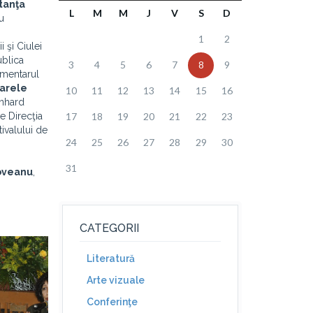
tanţa
L
M
M
J
V
S
D
cu
1
2
 şi Ciulei
ublica
3
4
5
6
7
8
9
cumentarul
arele
10
11
12
13
14
15
16
inhard
de Direcţia
17
18
19
20
21
22
23
tivalului de
24
25
26
27
28
29
30
31
oveanu
,
CATEGORII
Literatură
Arte vizuale
Conferinţe