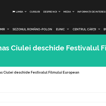
LIMBA
CURSURI
DESPRE NOI
MEDIA
INFORMAȚII DE INTERES
MIR
SEZONUL ROMÂNO-POLON
EUNIC
CENTRUL CĂRŢII
B
as Ciulei deschide Festivalul F
as Ciulei deschide Festivalul Filmului European