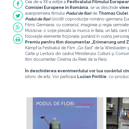
Cea de-a XII-a ediţie a
Festivalului Filmului Europea
Comisiei Europene în România
, se va deschide
vine
avanpremiera filmului
Podul de flori
de
Thomas Ciulei
.
Podul de flori
(2008) coproducţie româno-germană Europol
Films Germania, cu scenariul, imaginea şi regia semnat
Moldova: o soţie plecată la muncă în Italia, un tată care î
foloseşte elemente ficţionale, punând în scenă personaje r
Premiu pentru film documentar „Erinnerung und 
Kämpf la Festivalul de Film „Go East" de la Wiesbaden ş
Carte şi Lectură din cadrul Ministerului Culturii şi Comuni
film documentar Cinéma du Réel de la Paris.
În deschiderea evenimentului vor lua cuvântul ci
istoric de artă. Vor participa
Lucian Pintilie
, co-produc