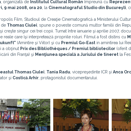
n
, organizată de
Institutul Cultural Român
împreună cu
Reprezen
ri, 9 mai 2008, ora 20
, la
Cinematograful Studio din Bucureşti
, 
is Film, Studioul de Creaţie Cinematografică a Ministerului Culturii
e de
Thomas Ciulei
, spune o poveste comună multor familii din Rep
şi creşte singur cei trei copii. Turnat între ianuarie şi aprilie 2007, do
eale care îşi interpretează propriile roluri. Filmul a fost distins cu
M
Zukunft"
(Amintire şi Viitor) şi cu
Premiul Go-East
in amintirea lui Re
i a obţinut
Prix des Bibliothèques / Premiul bibliotecilor
(oferit 
cării din Franţa) şi
Menţiunea specială a Juriului de tineret
la Fes
neastul
Thomas Ciulei
,
Tania Radu
, vicepreşedinte ICR şi
Anca Or
ator şi
Costică Arhir
, protagonistul documentarului.