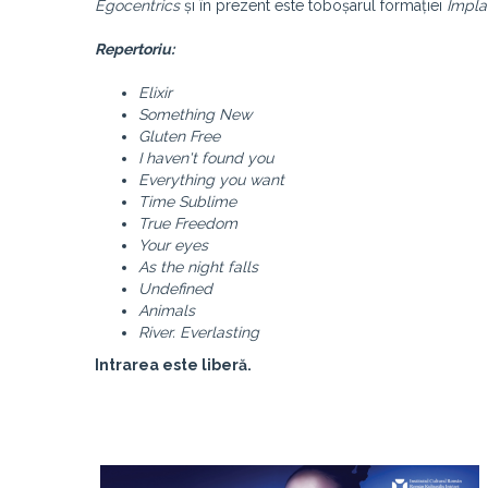
Egocentrics
și în prezent este toboșarul formației
Impla
Repertoriu:
Elixir
Something New
Gluten Free
I haven't found you
Everything you want
Time Sublime
True Freedom
Your eyes
As the night falls
Undefined
Animals
River. Everlasting
Intrarea este liberă.