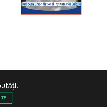
utăţi.
-TE