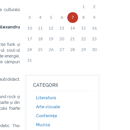
1
2
a culturală
3
4
5
6
7
8
9
Alexandru
10
11
12
13
14
15
16
17
18
19
20
21
22
23
nțe funk și
24
25
26
27
28
29
30
ul, soul-ul
de energie,
31
are câmpuri
autodidact.
CATEGORII
und rock și
Literatură
parte și din
Arte vizuale
cală foarte
Conferinţe
Muzică
edelic
The: