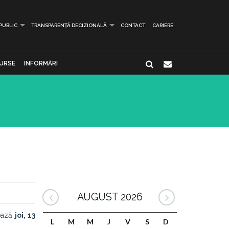
 PUBLIC
TRANSPARENȚĂ DECIZIONALĂ
CONTACT
CARIERE
URSE
INFORMĂRI
AUGUST 2026
zează
joi, 13
L
M
M
J
V
S
D