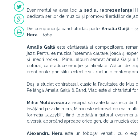
Evenimentul va avea loc la
sediul reprezentanței 
dedicată serilor de muzică și promovării artiștilor de ja
Din componența band-ului fac parte:
Amalia Gaiță
–
s
Hera
–
tobe.
Amalia Gaiță
este cântăreață și compozitoare, remarc
jazz. Pentru ea muzica înseamnă căutare, joacă și exper
și uneori rock-ul. Primul album semnat Amalia Gaiță a f
colorat, care aduce emoție și intimitate. Alături de tr
emoționale, prin stilul eclectic și structurile contempor
Deși a studiat contrabasul clasic la Facultatea de Muzi
Pe lângă Amalia Gaiță & Band, Vlad este și chitaristul fo
Mihai Moldoveanu
a început să cânte la bas încă din 
învățând jazz din mers, Mihai este interesat de mai multe 
formația JazzyBIT, fiind totodată inițiatorul evenime
diversă, abordând aproape orice gen, de la muzică elec
Alexandru Hera
este un toboșar versatil, cu o exp