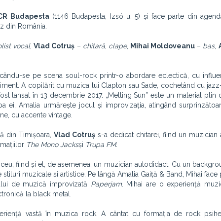
ICR Budapesta
(1146 Budapesta, Izsó u. 5) și face parte din agend
zz din România.
olist vocal
,
Vlad Cotruș
–
chitară
,
clape
,
Mihai Moldoveanu
–
bas
,
ându-se pe scena soul-rock printr-o abordare eclectică, cu influe
iment. A copilărit cu muzica lui Clapton sau Sade, cochetând cu jazz-
ost lansat în 13 decembrie 2017. „Melting Sun” este un material plin 
upa ei, Amalia urmărește jocul și improvizația, atingând surprinzăto
ane, cu accente vintage.
că din Timișoara,
Vlad Cotruș
s-a dedicat chitarei, fiind un muzician 
rmațiilor
The Mono Jacks
și
Trupa FM.
liceu, fiind și el, de asemenea, un muzician autodidact. Cu un backgro
stiluri muzicale și artistice. Pe lângă Amalia Gaiță & Band, Mihai face 
ntului de muzică improvizată
Paperjam
. Mihai are o experiență muzi
tronică la black metal.
eriență vastă în muzica rock. A cântat cu formația de rock psih