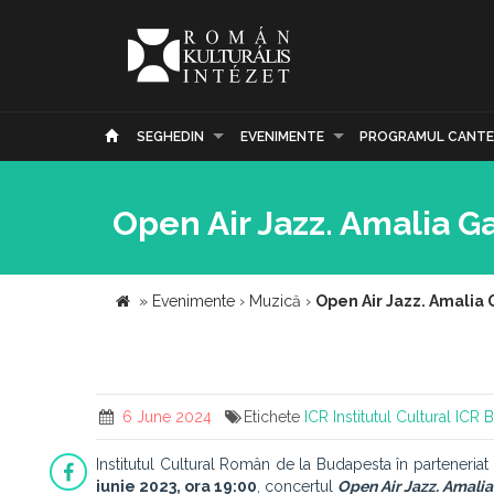
SEGHEDIN
EVENIMENTE
PROGRAMUL CANTE
Open Air Jazz. Amalia G
»
Evenimente
›
Muzică
›
Open Air Jazz. Amalia 
6 June 2024
Etichete
ICR
Institutul Cultural
ICR 
Institutul Cultural Român de la Budapesta în parteneria
iunie 2023, ora 19:00
, concertul
Open Air Jazz. Amalia