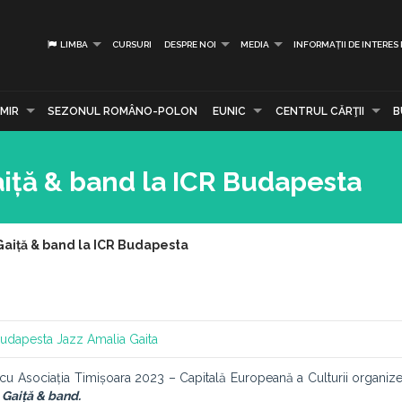
LIMBA
CURSURI
DESPRE NOI
MEDIA
INFORMAȚII DE INTERES
MIR
SEZONUL ROMÂNO-POLON
EUNIC
CENTRUL CĂRŢII
B
aiță & band la ICR Budapesta
Gaiță & band la ICR Budapesta
Budapesta
Jazz
Amalia Gaita
t cu Asociația Timișoara 2023 – Capitală Europeană a Culturii organi
 Gaiță & band.