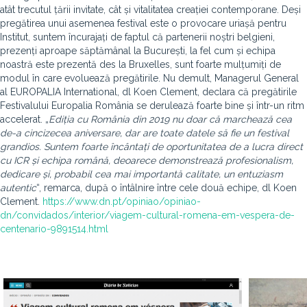
atât trecutul țării invitate, cât și vitalitatea creației contemporane. Deși
pregătirea unui asemenea festival este o provocare uriașă pentru
Institut, suntem încurajați de faptul că partenerii noștri belgieni,
prezenți aproape săptămânal la București, la fel cum și echipa
noastră este prezentă des la Bruxelles, sunt foarte mulțumiți de
modul în care evoluează pregătirile. Nu demult, Managerul General
al EUROPALIA International, dl Koen Clement, declara că pregătirile
Festivalului Europalia România se derulează foarte bine și într-un ritm
accelerat. „
Edi
ț
ia cu România din 2019 nu doar că marchează cea
de-a cincizecea
aniversare, dar are toate datele să fie un festival
grandios. Suntem foarte încânta
ț
i de oportunitatea de a lucra direct
cu ICR
ș
i echipa română, deoarece
demonstrează profesionalism,
dedicare
ș
i, probabil cea mai importantă calitate,
un entuziasm
autentic
“, remarca, după o întâlnire între cele două echipe, dl Koen
Clement.
https://www.dn.pt/opiniao/opiniao-
dn/convidados/interior/viagem-cultural-romena-em-vespera-de-
centenario-9891514.html