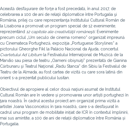
Această desfăşurare de forţe a fost precedată, în anul 2017, de
celebrarea a 100 de ani de relaţii diplomatice între Portugalia şi
România, prilej cu care reprezentanţa Institutului Cultural Român de
la Lisabona a promovat un program special de 12 evenimente,
reprezentând
12 capitole ale creativităţii româneşti
. Evenimente
precum ciclul „Um seculo de cinema romeno” organizat impreună
cu Cinemateca Portugheză, expoziţia „Portuguese Storylines”
a
pictorului Gheorghe Fikl la Palácio Nacional da Ajuda,
concertul
Cvartetului Ad Libitum
la Festivalului Internaţional de Muzică de la
Marvão sau piesa de teatru „Oameni obişnuiţi” prezentată de Gianina
Cărbunaru şi Teatrul Naţional „Radu Stanca” din Sibiu la Festivalul de
Teatru de la Almada, au fost cartea de vizită cu care sora latină din
orient s-a prezentat publicului lusitan.
Obiectivul de apropiere al celor două naţiuni asumat de Institutul
Cultural Român are în vedere și promovarea unor artiști portughezi în
ţara noastră. În cadrul acestui proiect am organizat prima vizită a
artistei Joana Vasconcelos în țara noastră, care s-a desfășurat în
cadrul unui program de mobilitate inițiat de ICR în contextul împlinirii,
mai sus amintite, a 100 de ani de relații diplomatice între România și
Portugalia.