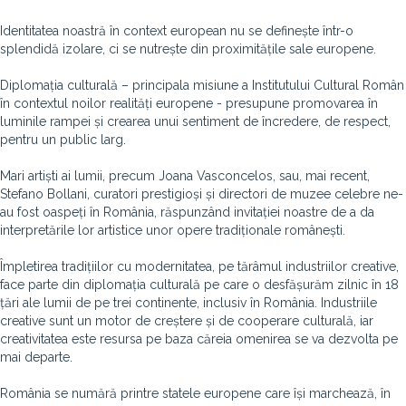
Identitatea noastră în context european nu se definește într-o
splendidă izolare, ci se nutrește din proximitățile sale europene.
Diplomația culturală – principala misiune a Institutului Cultural Român
în contextul noilor realități europene - presupune promovarea în
luminile rampei și crearea unui sentiment de încredere, de respect,
pentru un public larg.
Mari artiști ai lumii, precum Joana Vasconcelos, sau, mai recent,
Stefano Bollani, curatori prestigioși și directori de muzee celebre ne-
au fost oaspeți în România, răspunzând invitației noastre de a da
interpretările lor artistice unor opere tradiționale românești.
Împletirea tradițiilor cu modernitatea, pe tărâmul industriilor creative,
face parte din diplomația culturală pe care o desfășurăm zilnic în 18
țări ale lumii de pe trei continente, inclusiv în România. Industriile
creative sunt un motor de creștere și de cooperare culturală, iar
creativitatea este resursa pe baza căreia omenirea se va dezvolta pe
mai departe.
România se numără printre statele europene care își marchează, în