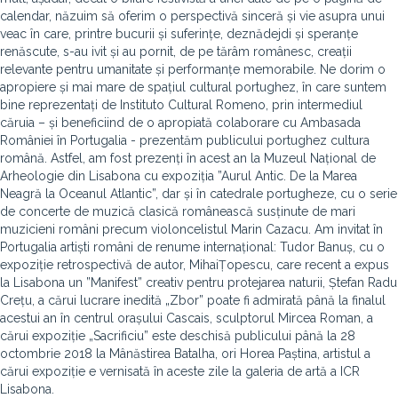
calendar, năzuim să oferim o perspectivă sinceră și vie asupra unui
veac în care, printre bucurii și suferințe, deznădejdi și speranțe
renăscute, s-au ivit și au pornit, de pe tărâm românesc, creații
relevante pentru umanitate și performanțe memorabile. Ne dorim o
apropiere și mai mare de spațiul cultural portughez, în care suntem
bine reprezentați de Instituto Cultural Romeno, prin intermediul
căruia – și beneficiind de o apropiată colaborare cu Ambasada
României în Portugalia - prezentăm publicului portughez cultura
română. Astfel, am fost prezenți în acest an la Muzeul Național de
Arheologie din Lisabona cu expoziția ”Aurul Antic. De la Marea
Neagră la Oceanul Atlantic”, dar și în catedrale portugheze, cu o serie
de concerte de muzică clasică românească susținute de mari
muzicieni români precum violoncelistul Marin Cazacu. Am invitat în
Portugalia artiști români de renume internațional: Tudor Banuș, cu o
expoziție retrospectivă de autor, MihaiȚopescu, care recent a expus
la Lisabona un ”Manifest” creativ pentru protejarea naturii, Ștefan Radu
Crețu, a cărui lucrare inedită „Zbor” poate fi admirată până la finalul
acestui an în centrul orașului Cascais, sculptorul Mircea Roman, a
cărui expoziție „Sacrificiu” este deschisă publicului până la 28
octombrie 2018 la Mânăstirea Batalha, ori Horea Paștina, artistul a
cărui expoziție e vernisată în aceste zile la galeria de artă a ICR
Lisabona.