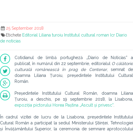
25 September 2018
Etichete
Editorial
Liliana turoiu
Institutul cultural roman
Icr
Diario
de noticias
Cotidianul de limbă portugheză „Díario de Noticías” a
publicat, în numărul din 22 septembrie, editorialul
O călătorie
culturală românească în prag de Centenar
, semnat d
doamna Liliana Țuroiu, președintele Institutului Cultural
Român.
Președintele Institutului Cultural Român, doamna Liliana
Țuroiu, a deschis, pe 19 septembrie 2018, la Lisabona,
expoziția pictorului Horea Paștina „Ascult și privesc”
.
În cadrul vizitei de lucru de la Lisabona, președintele Institutului
Cutural Român a participat la sediul Ministerului Științei, Tehnologiei
și Învățământului Superior, la ceremonia de semnare aprotocolului