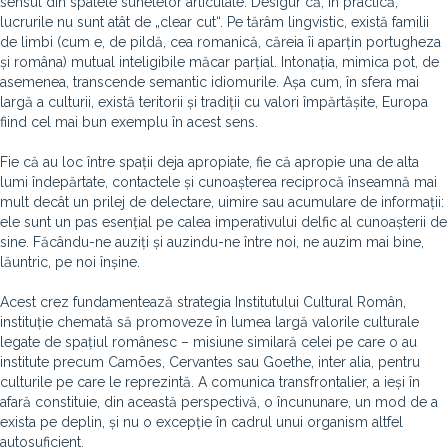
sensul din spatele sunetelor articulate. Desigur că, în practică,
lucrurile nu sunt atât de „clear cut“. Pe tărâm lingvistic, există familii
de limbi (cum e, de pildă, cea romanică, căreia îi aparțin portugheza
și româna) mutual inteligibile măcar parțial. Intonația, mimica pot, de
asemenea, transcende semantic idiomurile. Așa cum, în sfera mai
largă a culturii, există teritorii și tradiții cu valori împărtășite, Europa
fiind cel mai bun exemplu în acest sens.
Fie că au loc între spații deja apropiate, fie că apropie una de alta
lumi îndepărtate, contactele și cunoașterea reciprocă înseamnă mai
mult decât un prilej de delectare, uimire sau acumulare de informații:
ele sunt un pas esențial pe calea imperativului delfic al cunoașterii de
sine. Făcându-ne auziți și auzindu-ne între noi, ne auzim mai bine,
lăuntric, pe noi înșine.
Acest crez fundamentează strategia Institutului Cultural Român,
instituție chemată să promoveze în lumea largă valorile culturale
legate de spațiul românesc – misiune similară celei pe care o au
institute precum Camões, Cervantes sau Goethe, inter alia, pentru
culturile pe care le reprezintă. A comunica transfrontalier, a ieși în
afară constituie, din această perspectivă, o încununare, un mod de a
exista pe deplin, și nu o excepție în cadrul unui organism altfel
autosuficient.