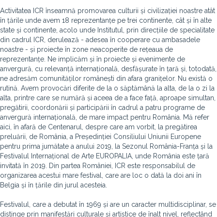
Activitatea ICR înseamnă promovarea culturii și civilizației noastre atât
în țările unde avem 18 reprezentanțe pe trei continente, cât și în alte
state și continente, acolo unde Institutul, prin direcțiile de specialitate
din cadrul ICR, derulează - adesea în cooperare cu ambasadele
noastre - și proiecte în zone neacoperite de rețeaua de
reprezentanțe. Ne implicăm și în proiecte și evenimente de
anvergură, cu relevanță internațională, desfășurate în țară și, totodată,
ne adresăm comunităților românești din afara granițelor. Nu există o
rutină. Avem provocări diferite de la o săptămână la alta, de la o zi la
alta, printre care se numără și aceea de a face față, aproape simultan,
pregătirii, coordonării și participării în cadrul a patru programe de
anvergură internațională, de mare impact pentru România. Mă refer
aici, în afară de Centenarul, despre care am vorbit, la pregătirea
preluării, de România, a Președinției Consiliului Uniunii Europene
pentru prima jumătate a anului 2019, la Sezonul România-Franța și la
Festivalul Internațional de Arte EUROPALIA, unde România este țară
invitată în 2019. Din partea României, ICR este responsabilul de
organizarea acestui mare festival, care are loc o dată la doi ani în
Belgia și în țările din jurul acesteia.
Festivalul, care a debutat în 1969 și are un caracter multidisciplinar, se
distinge prin manifestări culturale și artistice de înalt nivel, reflectând