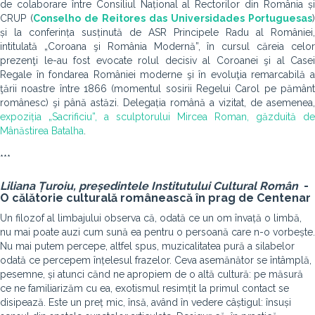
de colaborare între Consiliul Național al Rectorilor din România și
CRUP (
Conselho de Reitores das Universidades Portuguesas
)
și la conferința susținută de ASR Principele Radu al României,
intitulată „Coroana şi România Modernă”, în cursul căreia celor
prezenţi le-au fost evocate rolul decisiv al Coroanei şi al Casei
Regale în fondarea României moderne şi în evoluţia remarcabilă a
ţării noastre între 1866 (momentul sosirii Regelui Carol pe pământ
românesc) şi până astăzi. Delegația română a vizitat, de asemenea,
expoziția „Sacrificiu”, a sculptorului Mircea Roman, găzduită de
Mânăstirea Batalha
.
***
Liliana
Ț
uroiu, pre
ș
edintele Institutului Cultural Româ
n
-
O călătorie culturală românească în prag de Centenar
Un filozof al limbajului observa că, odată ce un om învață o limbă,
nu mai poate auzi cum sună ea pentru o persoană care n-o vorbește.
Nu mai putem percepe, altfel spus, muzicalitatea pură a silabelor
odată ce percepem înțelesul frazelor. Ceva asemănător se întâmplă,
pesemne, și atunci cănd ne apropiem de o altă cultură: pe măsură
ce ne familiarizăm cu ea, exotismul resimțit la primul contact se
disipează. Este un preț mic, însă, având în vedere câștigul: însuși