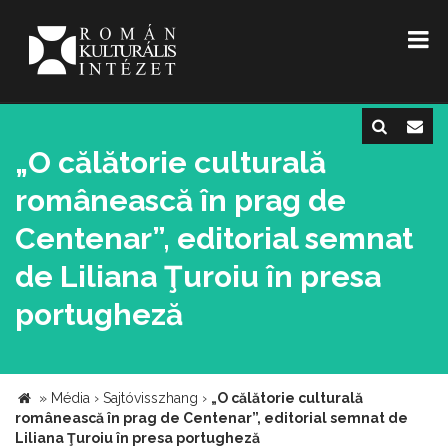
„O călătorie culturală
românească în prag de
Centenar”, editorial semnat
de Liliana Ţuroiu în presa
portugheză
»
Média
›
Sajtóvisszhang
›
„O călătorie culturală
românească în prag de Centenar”, editorial semnat de
Liliana Ţuroiu în presa portugheză