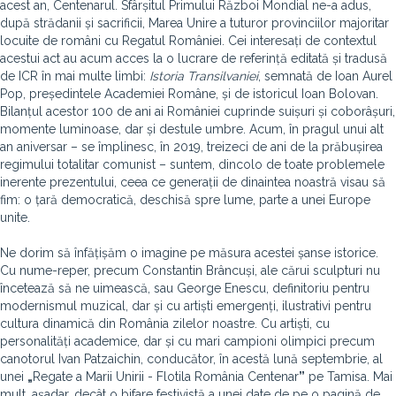
acest an, Centenarul. Sfârșitul Primului Război Mondial ne-a adus,
după strădanii și sacrificii, Marea Unire a tuturor provinciilor majoritar
locuite de români cu Regatul României. Cei interesați de contextul
acestui act au acum acces la o lucrare de referință editată și tradusă
de ICR în mai multe limbi:
Istoria Transilvaniei
, semnată de Ioan Aurel
Pop, președintele Academiei Române, și de istoricul Ioan Bolovan.
Bilanțul acestor 100 de ani ai României cuprinde suișuri și coborâșuri,
momente luminoase, dar și destule umbre. Acum, în pragul unui alt
an aniversar – se împlinesc, în 2019, treizeci de ani de la prăbușirea
regimului totalitar comunist – suntem, dincolo de toate problemele
inerente prezentului, ceea ce generații de dinaintea noastră visau să
fim: o țară democratică, deschisă spre lume, parte a unei Europe
unite.
Ne dorim să înfățișăm o imagine pe măsura acestei șanse istorice.
Cu nume-reper, precum Constantin Brâncuși, ale cărui sculpturi nu
încetează să ne uimească, sau George Enescu, definitoriu pentru
modernismul muzical, dar și cu artiști emergenți, ilustrativi pentru
cultura dinamică din România zilelor noastre. Cu artiști, cu
personalități academice, dar și cu mari campioni olimpici precum
canotorul Ivan Patzaichin, conducător, în acestă lună septembrie, al
unei
„
Regate a Marii Unirii - Flotila România Centenar
”
pe Tamisa. Mai
mult, așadar, decât o bifare festivistă a unei date de pe o pagină de