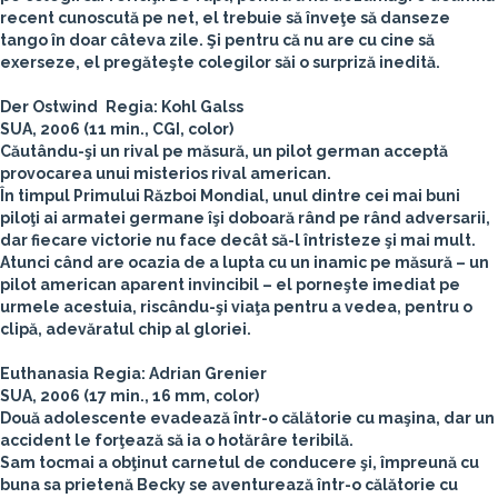
recent cunoscută pe net, el trebuie să înveţe să danseze
tango în doar câteva zile. Şi pentru că nu are cu cine să
exerseze, el pregăteşte colegilor săi o surpriză inedită.
Der Ostwind
Regia: Kohl Galss
SUA, 2006 (11 min., CGI, color)
Căutându-şi un rival pe măsură, un pilot german acceptă
provocarea unui misterios rival american.
În timpul Primului Război Mondial, unul dintre cei mai buni
piloţi ai armatei germane îşi doboară rând pe rând adversarii,
dar fiecare victorie nu face decât să-l întristeze şi mai mult.
Atunci când are ocazia de a lupta cu un inamic pe măsură – un
pilot american aparent invincibil – el porneşte imediat pe
urmele acestuia, riscându-şi viaţa pentru a vedea, pentru o
clipă, adevăratul chip al gloriei.
Euthanasia
Regia: Adrian Grenier
SUA, 2006 (17 min., 16 mm, color)
Două adolescente evadează într-o călătorie cu maşina, dar un
accident le forţează să ia o hotărâre teribilă.
Sam tocmai a obţinut carnetul de conducere şi, împreună cu
buna sa prietenă Becky se aventurează într-o călătorie cu