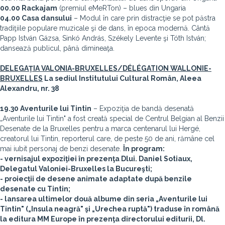
00.00 Rackajam
(premiul eMeRTon) – blues din Ungaria
04.00 Casa dansului
– Modul în care prin distracţie se pot păstra
tradiţiile populare muzicale şi de dans, în epoca modernă. Cântă
Papp István Gázsa, Sinkó András, Székely Levente şi Tóth István;
dansează publicul, până dimineaţa.
DELEGAŢIA VALONIA-BRUXELLES/DÉLÉGATION WALLONIE-
BRUXELLES
La sediul Institutului Cultural Român, Aleea
Alexandru, nr. 38
19.30 Aventurile lui Tintin
– Expoziţia de bandă desenată
„Aventurile lui Tintin" a fost creată special de Centrul Belgian al Benzii
Desenate de la Bruxelles pentru a marca centenarul lui Hergé,
creatorul lui Tintin, reporterul care, de peste 50 de ani, rămâne cel
mai iubit personaj de benzi desenate.
În program:
- vernisajul expoziţiei în prezenţa Dlui. Daniel Sotiaux,
Delegatul Valoniei-Bruxelles la Bucureşti;
- proiecţii de desene animate adaptate după benzile
desenate cu Tintin;
- lansarea ultimelor două albume din seria „Aventurile lui
Tintin" („Insula neagră" şi „Urechea ruptă") traduse în română
la editura MM Europe în prezenţa directorului editurii, Dl.