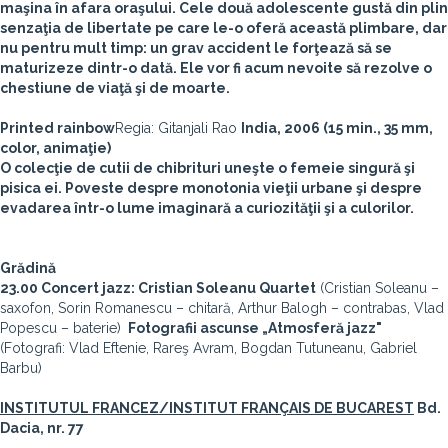
maşina în afara oraşului. Cele două adolescente gustă din plin
senzaţia de libertate pe care le-o oferă această plimbare, dar
nu pentru mult timp: un grav accident le forţează să se
maturizeze dintr-o dată. Ele vor fi acum nevoite să rezolve o
chestiune de viaţă şi de moarte.
Printed rainbow
Regia: Gitanjali Rao
India, 2006 (15 min., 35 mm,
color, animaţie)
O colecţie de cutii de chibrituri uneşte o femeie singură şi
pisica ei. Poveste despre monotonia vieţii urbane şi despre
evadarea într-o lume imaginară a curiozităţii şi a culorilor.
Grădină
23.00 Concert jazz: Cristian Soleanu Quartet
(Cristian Soleanu –
saxofon, Sorin Romanescu – chitară, Arthur Balogh – contrabas, Vlad
Popescu – baterie)
Fotografii ascunse „Atmosferă jazz"
(Fotografi: Vlad Eftenie, Rareş Avram, Bogdan Tutuneanu, Gabriel
Barbu)
INSTITUTUL FRANCEZ/INSTITUT FRANÇAIS DE BUCAREST
Bd.
Dacia, nr. 77