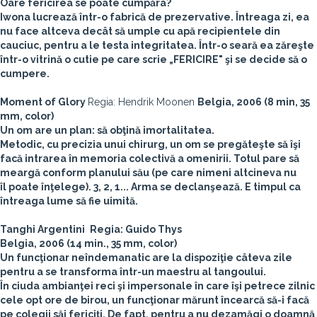
Oare fericirea se poate cumpăra?
Iwona lucrează într-o fabrică de prezervative. Întreaga zi, ea
nu face altceva decât să umple cu apă recipientele din
cauciuc, pentru a le testa integritatea. Într-o seară ea zăreşte
într-o vitrină o cutie pe care scrie „FERICIRE" şi se decide să o
cumpere.
Moment of Glory
Regia: Hendrik Moonen
Belgia, 2006 (8 min, 35
mm, color)
Un om are un plan: să obţină imortalitatea.
Metodic, cu precizia unui chirurg, un om se pregăteşte să îşi
facă intrarea în memoria colectivă a omenirii. Totul pare să
meargă conform planului său (pe care nimeni altcineva nu
îl poate înţelege). 3, 2, 1... Arma se declanşează. E timpul ca
întreaga lume să fie uimită.
Tanghi Argentini
Regia: Guido Thys
Belgia, 2006 (14 min., 35 mm, color)
Un funcţionar neîndemanatic are la dispoziţie câteva zile
pentru a se transforma într-un maestru al tangoului.
În ciuda ambianţei reci şi impersonale în care îşi petrece zilnic
cele opt ore de birou, un funcţionar mărunt încearcă să-i facă
pe colegii săi fericiţi. De fapt, pentru a nu dezamăgi o doamnă