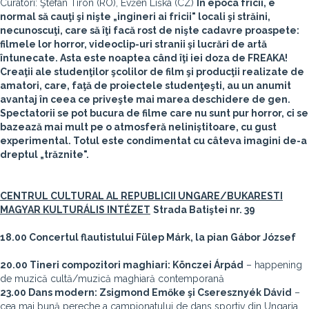
Curatori: Ştefan Tiron (RO), Evžen Liška (CZ)
În epoca fricii, e
normal să cauţi şi nişte „ingineri ai fricii" locali şi străini,
necunoscuţi, care să îţi facă rost de nişte cadavre proaspete:
filmele lor horror, videoclip-uri stranii şi lucrări de artă
întunecate. Asta este noaptea când îţi iei doza de FREAKA!
Creaţii ale studenţilor şcolilor de film şi producţii realizate de
amatori, care, faţă de proiectele studenţeşti, au un anumit
avantaj în ceea ce priveşte mai marea deschidere de gen.
Spectatorii se pot bucura de filme care nu sunt pur horror, ci se
bazează mai mult pe o atmosferă neliniştitoare, cu gust
experimental. Totul este condimentat cu câteva imagini de-a
dreptul „trăznite".
CENTRUL CULTURAL AL REPUBLICII UNGARE/BUKARESTI
MAGYAR KULTURÁLIS INTÉZET
Strada Batiştei nr. 39
18.00 Concertul flautistului Fülep Márk, la pian Gábor József
20.00 Tineri compozitori maghiari: Könczei Árpád
– happening
de muzică cultă/muzică maghiară contemporană
23.00 Dans modern: Zsigmond Emőke şi Cseresznyék Dávid
–
cea mai bună pereche a campionatului de dans sportiv din Ungaria