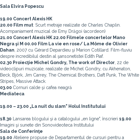
Sala Elvira Popescu
19.00 Concert Alexis HK
20.00 Film mut
: Scurt metraje realizate de Charles Chaplin.
Acompaniament muzical de Emy Drăgoi (acordeon)
21.00 Concert Alexis HK
22.00 Filmele concertelor Mano
Negra şi M
00.00 Film La vie en rose/ La Môme de Olivier
Dahan
, 2007 cu Gérard Depardieu şi Marion Cotillard. Film-fluviu
despre incredibilul destin al şansonetistei Edith Piaf.
02.30 Proiecţie Michel Gondry, The work of Director
, 22 de
videoclipuri muzicale, realizate de Michel Gondry, cu Akhenaton,
Beck, Björk, Jim Carrey, The Chemical Brothers, Daft Punk, The White
Stripes, Massive Attack.
03.00
Cornuri calde şi cafea neagră
Mediateca
19.00 – 23.00 „La nuit du slam"
Holul Institutului
18.30
Lansarea blogului şi a catalogului „en ligne", înscrieri
19.00
Imagini şi sunete din Sonovideoteca Institutului
Sala de Conferinţe
19.00
Ateliere propuse de Departamentul de cursuri pentru a