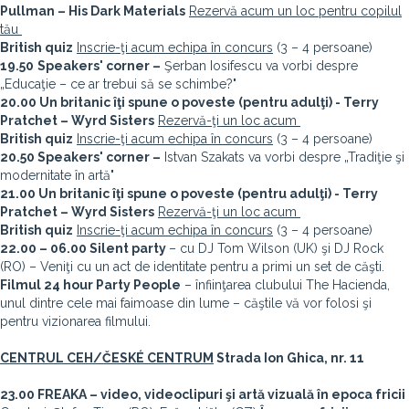
Pullman – His Dark Materials
Rezervă acum un loc pentru copilul
tău
British quiz
Inscrie-ţi acum echipa în concurs
(3 – 4 persoane)
19.50
Speakers' corner –
Şerban Iosifescu va vorbi despre
„Educaţie – ce ar trebui să se schimbe?"
20.00 Un britanic îţi spune o poveste (pentru adulţi) - Terry
Pratchet – Wyrd Sisters
Rezervă-ţi un loc acum
British quiz
Inscrie-ţi acum echipa în concurs
(3 – 4 persoane)
20.50 Speakers' corner –
Istvan Szakats va vorbi despre „Tradiţie şi
modernitate în artă"
21.00 Un britanic îţi spune o poveste (pentru adulţi) - Terry
Pratchet – Wyrd Sisters
Rezervă-ţi un loc acum
British quiz
Inscrie-ţi acum echipa în concurs
(3 – 4 persoane)
22.00 – 06.00 Silent party
– cu DJ Tom Wilson (UK) şi DJ Rock
(RO) – Veniţi cu un act de identitate pentru a primi un set de căşti.
Filmul
24 hour Party People
– înfiinţarea clubului The Hacienda,
unul dintre cele mai faimoase din lume – căştile vă vor folosi şi
pentru vizionarea filmului.
CENTRUL CEH/ČESKÉ CENTRUM
Strada Ion Ghica, nr. 11
23.00 FREAKA – video, videoclipuri şi artă vizuală în epoca fricii