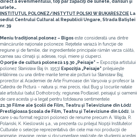
direct a evenimentului, toţi par zăpăciţi de sunete, dansuri şi
urlete…
INSTITUTUL POLONEZ/INSTYTUT POLSKI W BUKARESZCIE
La
sediul Centrului Cultural al Republicii Ungare, Strada Batiştei
nr. 39
Meniu tradiţional polonez –
Bigos
este considerată una dintre
mâncărurile naţionale poloneze. Reţetele variază în funcţie de
regiune şi de familie, dar ingredientele principale rămân varza călită,
carnea sau cîrnaţii şi, adesea, roşii, miere şi ciuperci.
O porţie de cultură poloneză
19.30 „Peisaje" –
Expoziţia artistului
polonez Stanisław Baj (n. 1953)
Expoziţia
„Peisaje"
prilejuieşte
întâlnirea cu una dintre marile teme ale picturii lui Stanisław Baj,
prorector al Academiei de Arte Frumoase din Varşovia şi profesor la
Catedra de Pictură – natura şi, mai precis, râul Bug şi locurile natale
ale artistului (satul Dołhobrody, regiunea Podlasie), peisajul şi oamenii
de care acesta şi-a legat pentru totdeauna sentimentele.
21.30 Filme ale Şcolii de Film, Teatru şi Televiziune din Łódź
Prestigioasa
Şcoala de Film, Teatru şi Televiziune din Łódź
, la
care s-au format regizori polonezi de renume precum A. Wajda, R.
Polański, K. Kieślowski ş.a., va prezenta cu prilejul Nopţii Institutelor
Culturale o selecţie reprezentativă din cele mai noi producţii de
animaţie, imagine, regie şi documentare realizate de studenţii acestei