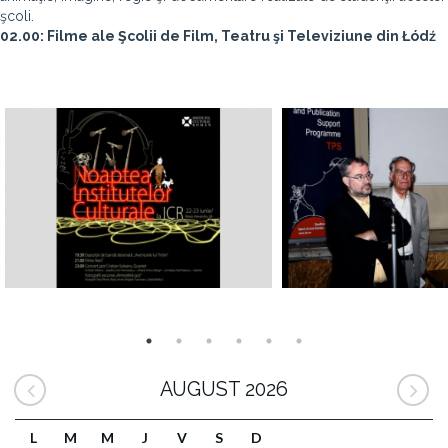
şcoli.
02.00: Filme ale Şcolii de Film, Teatru şi Televiziune din Łódź
AUGUST 2026
L
M
M
J
V
S
D