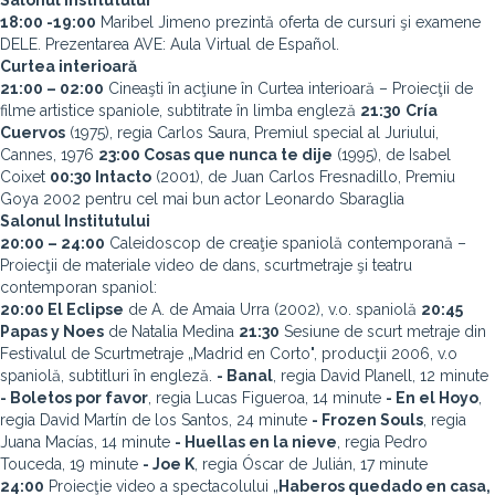
Salonul Institutului
18:00 -19:00
Maribel Jimeno prezintă oferta de cursuri şi examene
DELE. Prezentarea AVE: Aula Virtual de Español.
Curtea interioară
21:00 – 02:00
Cineaşti în acţiune în Curtea interioară – Proiecţii de
filme artistice spaniole, subtitrate în limba engleză
21:30
Cría
Cuervos
(1975), regia Carlos Saura, Premiul special al Juriului,
Cannes, 1976
23:00 Cosas que nunca te dije
(1995), de Isabel
Coixet
00:30 Intacto
(2001), de Juan Carlos Fresnadillo, Premiu
Goya 2002 pentru cel mai bun actor Leonardo Sbaraglia
Salonul Institutului
20:00 – 24:00
Caleidoscop de creaţie spaniolă contemporană –
Proiecţii de materiale video de dans, scurtmetraje şi teatru
contemporan spaniol:
20:00 El Eclipse
de A. de Amaia Urra (2002), v.o. spaniolă
20:45
Papas y Noes
de Natalia Medina
21:30
Sesiune de scurt metraje din
Festivalul de Scurtmetraje „Madrid en Corto", producţii 2006, v.o
spaniolă, subtitluri în engleză.
-
Banal
, regia David Planell, 12 minute
-
Boletos por favor
, regia Lucas Figueroa, 14 minute
-
En el Hoyo
,
regia David Martín de los Santos, 24 minute
-
Frozen Souls
, regia
Juana Macías, 14 minute
-
Huellas en la nieve
, regia Pedro
Touceda, 19 minute
-
Joe K
, regia Óscar de Julián, 17 minute
24:00
Proiecţie video a spectacolului „
Haberos quedado en casa,