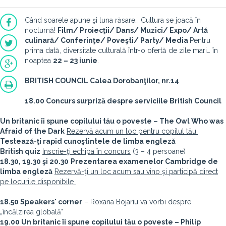
Când soarele apune şi luna răsare… Cultura se joacă în
nocturnă!
Film/ Proiecţii/ Dans/ Muzici/ Expo/ Artă
culinară/ Conferinţe/ Poveşti/ Party/ Media
Pentru
prima dată, diversitate culturală într-o ofertă de zile mari… în
noaptea
22 – 23 iunie
.
BRITISH COUNCIL
Calea Dorobanţilor, nr.14
18.00 Concurs surpriză despre serviciile British Council
Un britanic îi spune copilului tău o poveste – The Owl Who was
Afraid of the Dark
Rezervă acum un loc pentru copilul tău
Testează-ţi rapid cunoştintele de limba engleză
British quiz
Inscrie-ţi echipa în concurs
(3 – 4 persoane)
18.30, 19.30 şi 20.30
Prezentarea examenelor Cambridge de
limba engleză
Rezervă-ţi un loc acum sau vino şi participă direct
pe locurile disponibile
18.50 Speakers' corner
– Roxana Bojariu va vorbi despre
„încălzirea globală"
19.00 Un britanic îi spune copilului tău o poveste – Philip