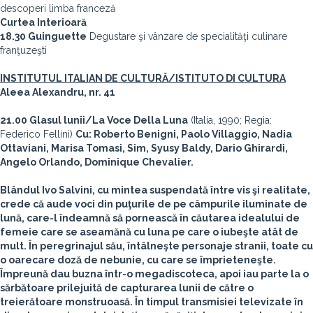
descoperi limba franceză
Curtea Interioară
18.30 Guinguette
Degustare şi vânzare de specialităţi culinare
franţuzeşti
INSTITUTUL ITALIAN DE CULTURĂ/ISTITUTO DI CULTURA
Aleea Alexandru, nr. 41
21.00 Glasul lunii/La Voce Della Luna
(Italia, 1990; Regia:
Federico Fellini)
Cu: Roberto Benigni, Paolo Villaggio, Nadia
Ottaviani, Marisa Tomasi, Sim, Syusy Baldy, Dario Ghirardi,
Angelo Orlando, Dominique Chevalier.
Blândul Ivo Salvini, cu mintea suspendată între vis şi realitate,
crede că aude voci din puţurile de pe câmpurile iluminate de
lună, care-l îndeamnă să pornească în căutarea idealului de
femeie care se aseamănă cu luna pe care o iubeşte atât de
mult. În peregrinajul său, întâlneşte personaje stranii, toate cu
o oarecare doză de nebunie, cu care se împrieteneşte.
Împreună dau buzna într-o megadiscoteca, apoi iau parte la o
sărbătoare prilejuită de capturarea lunii de către o
treierătoare monstruoasă. În timpul transmisiei televizate în