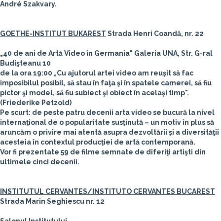
André Szakvary.
GOETHE-INSTITUT BUKAREST
Strada Henri Coandă, nr. 22
„40 de ani de Artă Video în Germania"
Galeria UNA, Str. G-ral
Budişteanu 10
de la ora
19:00
„Cu ajutorul artei video am reuşit să fac
imposibilul posibil, să stau în faţa şi în spatele camerei, să fiu
pictor şi model, să fiu subiect şi obiect în acelaşi timp".
(Friederike Petzold)
Pe scurt: de peste patru decenii arta video se bucură la nivel
internaţional de o popularitate susţinută – un motiv în plus să
aruncăm o privire mai atentă asupra dezvoltării şi a diversităţii
acesteia în contextul producţiei de artă contemporană.
Vor fi prezentate 59 de filme semnate de diferiţi artişti din
ultimele cinci decenii.
INSTITUTUL CERVANTES/INSTITUTO CERVANTES BUCAREST
Strada Marin Seghiescu nr. 12