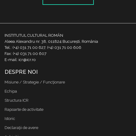
INSTITUTUL CULTURAL ROMÂN
Aleea Alexandru nr. 38, 011824 București, România
Tel.: (+4) 031 71 00 627, (+4) 031 71 00 606
Fax: (+4) 031 71 00 607
E-mail: icr@icr.ro
DESPRE NOI
Misiune / Strategie / Funcţionare
Echipa
Structura ICR
Rapoarte de activitate
Istoric
Declaraţii de avere