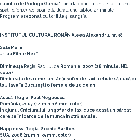
capullo de Rodrigo García
" (cinci tablouri, în cinci zile , în cinci
spaţii diferite), v.o. spaniolă, durata unui tablou 24 minute.
Program asezonat cu tortilla şi sangría.
INSTITUTUL CULTURAL ROMÂN
Aleea Alexandru, nr. 38
Sala Mare
21.00 Filme NexT
Dimineaţa
Regia: Radu Jude
România, 2007 (28 minute, HD,
color)
Dimineaţa devreme, un tânăr şofer de taxi trebuie să ducă de
la Jilava în Bucureşti o femeie de 40 de ani.
Acasă
Regia: Paul Negoescu
România, 2007 (14 min, 16 mm, color)
În ajunul Crăciunului, un şofer de taxi duce acasă un bărbat
care se întoarce de la muncă în străinătate.
Happiness
Regia: Sophie Barthes
SUA, 2006 (11 min, 35 mm, color)