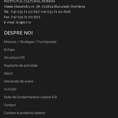
INSTITUTUL CULTURAL ROMÂN
Aleea Alexandru nr. 38, 011824 București, România
Tel.: (+4) 031 71 00 627, (+4) 031 71 00 606
Fax: (+4) 031 71 00 607
E-mail: icr@icr.ro
DESPRE NOI
Misiune / Strategie / Funcţionare
Echipa
Structura ICR
Rapoarte de activitate
Istoric
Declaraţii de avere
Achizitii
Nota de fundamentare cladire ICR
Contact
Cookies & protectia datelor