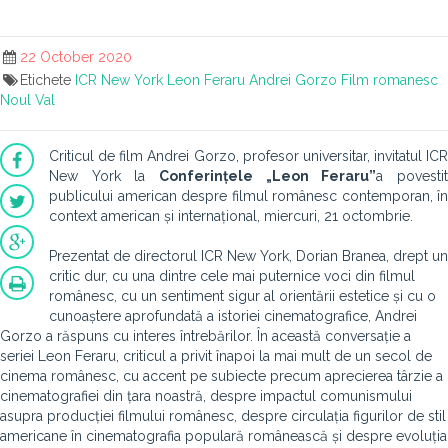
22 October 2020
Etichete
ICR
New York
Leon Feraru
Andrei Gorzo
Film romanesc
Noul Val
Criticul de film Andrei Gorzo, profesor universitar, invitatul ICR
New York la
Conferințele
„Leon Feraru”
a povesti
publicului american despre filmul românesc contemporan, în
context american și internațional, miercuri, 21 octombrie.
Prezentat de directorul ICR New York, Dorian Branea, drept un
critic dur, cu una dintre cele mai puternice voci din filmul
românesc, cu un sentiment sigur al orientării estetice și cu o
cunoaștere aprofundată a istoriei cinematografice, Andrei
Gorzo a răspuns cu interes întrebărilor. În această conversație a
seriei Leon Feraru, criticul a privit înapoi la mai mult de un secol de
cinema românesc, cu accent pe subiecte precum aprecierea târzie a
cinematografiei din țara noastră, despre impactul comunismului
asupra producției filmului românesc, despre circulația figurilor de stil
americane în cinematografia populară românească și despre evoluția