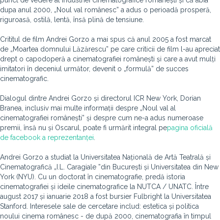
punct de vedere al industriei cinematografice românești și că abia
dupa anul 2000, „Noul val românesc” a adus o perioadă prosperă,
riguroasă, ostilă, lentă, însă plină de tensiune.
Crititul de film Andrei Gorzo a mai spus că anul 2005 a fost marcat
de „Moartea domnului Lăzărescu” pe care criticii de film l-au apreciat
drept o capodoperă a cinematografiei românești și care a avut mulți
imitatori în deceniul următor, devenit o „formulă” de succes
cinematografic.
Dialogul dintre Andrei Gorzo și directorul ICR New York, Dorian
Branea, inclusiv mai multe informații despre „Noul val al
cinematografiei românești” și despre cum ne-a adus numeroase
premii, însă nu și Oscarul, poate fi urmărit integral pe
pagina oficială
de facebook a reprezentanței
.
Andrei Gorzo a studiat la Universitatea Națională de Artă Teatrală și
Cinematografică „I.L. Caragiale ”din București și Universitatea din New
York (NYU). Cu un doctorat în cinematografie, predă istoria
cinematografiei și ideile cinematografice la NUTCA / UNATC. Între
august 2017 și ianuarie 2018 a fost bursier Fulbright la Universitatea
Stanford. Interesele sale de cercetare includ: estetica și politica
noului cinema românesc - de după 2000, cinematografia în timpul