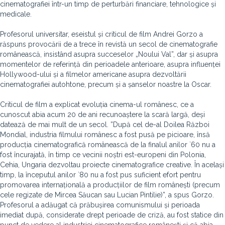
cinematografiei într-un timp de perturbări financiare, tehnologice și
medicale.
Profesorul universitar, eseistul și criticul de film Andrei Gorzo a
răspuns provocării de a trece în revistă un secol de cinematografie
românească, insistând asupra succeselor „Noului Val”, dar și asupra
momentelor de referință din perioadele anterioare, asupra influenței
Hollywood-ului și a filmelor americane asupra dezvoltării
cinematografiei autohtone, precum și a șanselor noastre la Oscar.
Criticul de film a explicat evoluția cinema-ul românesc, ce a
cunoscut abia acum 20 de ani recunoaștere la scară largă, deși
datează de mai mult de un secol. ”După cel de-al Doilea Război
Mondial, industria filmului românesc a fost pusă pe picioare, însă
producția cinematografică românească de la finalul anilor `60 nu a
fost încurajată, în timp ce vecinii noștri est-europeni din Polonia,
Cehia, Ungaria dezvoltau proiecte cinematografice creative. În același
timp, la începutul anilor `80 nu a fost pus suficient efort pentru
promovarea internațională a producțiilor de film românești (precum
cele regizate de Mircea Săucan sau Lucian Pintilie)”, a spus Gorzo.
Profesorul a adăugat că prăbușirea comunismului și perioada
imediat după, considerate drept perioade de criză, au fost statice din