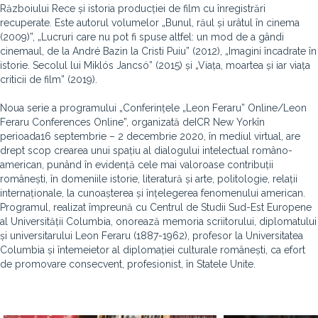
Războiului Rece și istoria producției de film cu înregistrări
recuperate. Este autorul volumelor „Bunul, răul și urâtul în ​​cinema
(2009)”, „Lucruri care nu pot fi spuse altfel: un mod de a gândi
cinemaul, de la André Bazin la Cristi Puiu” (2012), „Imagini încadrate în
istorie. Secolul lui Miklós Jancsó” (2015) și „Viața, moartea și iar viața
criticii de film” (2019).
Noua serie a programului „Conferințele „Leon Feraru” Online/Leon
Feraru Conferences Online”, organizată deICR New Yorkîn
perioada16 septembrie – 2 decembrie 2020, în mediul virtual, are
drept scop crearea unui spațiu al dialogului intelectual româno-
american, punând în evidență cele mai valoroase contribuții
românești, în domeniile istorie, literatură și arte, politologie, relații
internaționale, la cunoașterea și înțelegerea fenomenului american.
Programul, realizat împreună cu Centrul de Studii Sud-Est Europene
al Universității Columbia, onorează memoria scriitorului, diplomatului
și universitarului Leon Feraru (1887-1962), profesor la Universitatea
Columbia și întemeietor al diplomației culturale românești, ca efort
de promovare consecvent, profesionist, în Statele Unite.