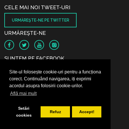
CELE MAI NOI TWEET-URI
URMĂREŞTE-NE PE TWITTER
URMĂREŞTE-NE
SUNTEM PE FACEBOOK
Site-ul folosește cookie-uri pentru a funcționa
corect. Continuând navigarea, iți exprimi
acordul asupra folosirii cookie-urilor.
Află mai mult
Setări
Refuz
Accept!
cookies