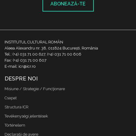
ABONEAZĂ-TE
INSTITUTUL CULTURAL ROMÂN
Aleea Alexandru nr. 38, 011824 București, România
Tel.: (+4) 031 71 00 627, (+4) 031 71 00 606
Fax: (+4) 031 71 00 607
E-mail: icr@icr.ro
DESPRE NOI
Misiune / Strategie / Funcţionare
Csapat
Structura ICR
Tevékenységi jelentések
Történelem
Declaraţii de avere