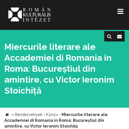
Miercurile literare ale
Accademiei di Romania in
Roma: Bucureștiul din
amintire, cu Victor Ieronim
Stoichiță
»
Rendezvények
›
Könyv
›
Miercurile literare ale
Accademiei di Romania in Roma: Bucureștiul din
amintire, cu Victor Ieronim Stoichiță