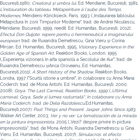
București,1980;
Creatorul și umbra lui
, Ed. Meridiane, București, 1981;
L'instauration du tableau. Métapeinture à l'aube des Temps
Modernes
, Méridiens-Klincksieck, Paris, 1993 (,,Instaurarea tabloului.
Metapictura în zorii Timpurilor Moderne", trad. de Andrei Niculescu,
Meridiane, București, 1999, reedit. Ed. Humanitas, București, 2012);
Efectul Don Quijote: repere pentru o hermeneutică a imaginarului
european
; trad. de Ruxandra Demetrescu, Gina Vieru și Corina
Mircan, Ed. Humanitas, București, 1995;
Visionary Experience in the
Golden Age of Spanish Art
, Reaktion Books, London, 1995
(,,Experiența vizionară în arta spaniolă a Secolului de Aur", trad. de
Ruxandra Demetrescu și
Anca Oroveanu, Ed. Humanitas,
București,2011);
A Short History of the Shadow
, Reaktion Books,
Londra, 1997 ("Scurtă istorie a umbrei"; în colaborare cu Anna Maria
Coderch; trad. de Mona Antohi, Ed. Humanitas, București, 2000;
2008);
Goya: The Last Carnival, Reaktion Books, 1999 (,,Ultimul
carnaval: Goya, Sade și lumea rasturnată"; în colaborare cu Anna
Maria Coderch; trad. de Delia Razdolescu,
Ed.
Humanitas,
București,2007
); Past Things and Present: Jasper Johns Since 1983
,
Walker Art Center, 2003;
Ver y no ver: La tematización de la mirada
en la pintura impresionista
, 2005 (,,Vezi? despre privire în pictura
impresionistă"; trad. de Mona Antohi, Ruxandra Demetrescu și Gina
Vieru; Ed. Humanitas, București, 2007);
Simulacros: el efecto