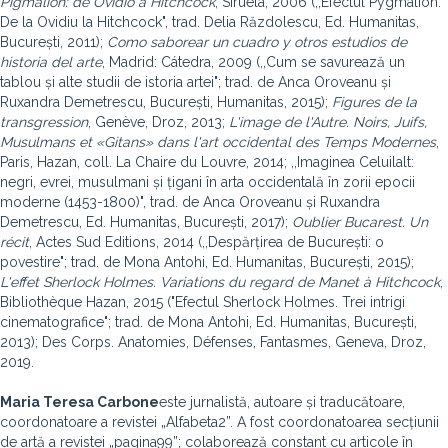
Pigmalión: de Ovidio a Hitchcock
, Siruela, 2006 (,,Efectul Pygmalion.
De la Ovidiu la Hitchcock", trad. Delia Răzdolescu, Ed. Humanitas,
București, 2011);
Como saborear un cuadro y otros estudios de
historia del arte
, Madrid: Cátedra, 2009 (,,Cum se savurează un
tablou și alte studii de istoria artei"; trad. de Anca Oroveanu și
Ruxandra Demetrescu, București, Humanitas, 2015);
Figures de la
transgression
, Genève, Droz, 2013;
L'image de l'Autre. Noirs, Juifs,
Musulmans et «Gitans» dans l'art occidental des Temps Modernes
,
Paris, Hazan, coll. La Chaire du Louvre, 2014; ,,Imaginea Celuilalt:
negri, evrei, musulmani și țigani în arta occidentală în zorii epocii
moderne (1453-1800)", trad. de Anca Oroveanu și Ruxandra
Demetrescu, Ed. Humanitas, București, 2017);
Oublier Bucarest. Un
récit
, Actes Sud Editions, 2014 (,,Despărțirea de București: o
povestire"; trad. de Mona Antohi, Ed. Humanitas, București, 2015);
L'effet Sherlock Holmes. Variations du regard de Manet à Hitchcock
,
Bibliothèque Hazan, 2015 ("Efectul Sherlock Holmes. Trei intrigi
cinematografice"; trad. de Mona Antohi, Ed. Humanitas, București,
2013); Des Corps. Anatomies, Défenses, Fantasmes, Geneva, Droz,
2019.
Maria Teresa Carbone
este jurnalistă, autoare și traducătoare,
coordonatoare a revistei „Alfabeta2”. A fost coordonatoarea secțiunii
de artă a revistei „pagina99”; colaborează constant cu articole în