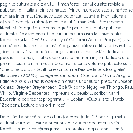
paginile culturale ale ziarului „il manifesto”, dar și cu alte reviste și
publicații din Italia și din străinătate. Printre interesele sale științifice se
numără în primul rând activitatea editorială italiană și internațională,
căreia îi dedică o rubrică în cotidianul “il manifesto”. Scrie despre
literatură, fotografie și cinematografie pentru mai multe publicații
culturale. De asemenea, ține cursuri de jurnalism la Universitatea
Roma Tre și la UCEAP (University of California Abroad Program) și se
ocupă de educarea la lectură. A organizat câteva ediții ale festivalului
„Romapoesia”, se ocupă de organizarea de manifestări dedicate
poeziei în Roma și în alte orașe și este membru în jurii dedicate unor
premii literare din Peninsulă Cele mai recente volume publicate sunt:
“Che ci faccio qui? Scrittrici e scrittori nell’era della postfotografia”
(Italo Svevo 2022) și culegerea de poezii “Calendiario” (Nino Aragno
Editore 2020). A tradus opere din creația unor autori precum: Joseph
Conrad, Breyten Breytenbach, Zoë Wicomb, Ngugi wa Thiong’o, Paul
Virilio, Virginie Despentes. Împreună cu celebrul scriitor Nanni
Balestrini a coordonat programul “Millepiani” (Cult) și site-ul web
“Zoooom. Letture e visioni in rete”.
De curând a beneficiat de o bursă acordată de ICR pentru jurnaliști
culturali europeni, care a presupus o vizită de documentare în
România și în urma căreia jurnalista a publicat deja o consistentă