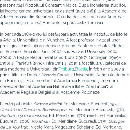
personalității filozofului Constantin Noica. După încheierea studiilor,
își începe cariera universitară ca asistent (1973-1981) la Academia de
Arte Frumoase din București - Catedra de Istoria și Teoria Artei, dar
apoi primește o bursă Humboldt și părăsește România.
În perioada 1984-1990 își desfășoară activitatea la Institutul de Istorie
a Artei al Universității din München. A fost profesor invitat al unor
prestigioase instituții academice, precum École des Hautes Études
en Sciences Sociales Paris (2002) sau Harvard University (2004-
2006). A fost profesor invitat la Sorbona (1987), Göttingen (1989–
1990) și Frankfurt (1990). Intre 1991 și 2019 a fost titularul catedrei de
artă modernă a Universității din
Freiburg
,
Elveția
. În februarie 2007 a
primit titlul de Doctor
Honoris Causa
al Universității Naționale de Arte
din București. Este membru al Academiei Europene și membru
corespondent al Academiei Naționale a Italiei ("dei Lincei"), al
Academiei Regale a Belgiei și al Academiei Poloneze.
Lucrări publicate:
Simone Martini
, Ed. Meridiane, București, 1975;
Ucenicia lui Duccio di Buoninsegna
, Ed. Meridiane, București, 1976;
Pontormo și manierismul
, Ed. Meridiane, 1978; reedit. Ed. Humanitas,
București, 2008;
Mondrian
, Ed. Meridiane, București, 1979;
Georges
de La Tour
trad. Nicole Maria Magdalena Schelarie, Ed. Meridiane,