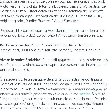
Discuția va avea ca punct de pornire volumul memorialistic al prof.
Victor Ieronim Stoichiță „Ritorno a Bucarest. Una storia”, publicat de
Bordeaux Edizioni, traducerea din franceză semnată de Benedetta
Sforza (în românește „Despărțirea de București”, Humanitas 2016,
ediția originală „Oublier Bucarest”, Actes Sud 2014).
Proiectul „Miercurile literare la Accademia di Romania in Roma” se
bucură de fiecare dată de patronajul Ambasadei României în Italia.
Parteneri media
: Radio România Cultural, Radio România
Internațional, „Orizzonti culturali italo-romeni”, Liternet, Bookhub.
Victor Ieronim Stoichiță
(București,1949) este critic și istoric de artă
român, fiind una dintre cele mai apreciate personalități internaționale
din acest domeniu.
Își începe studiile universitare de artă la București și le continuă la
Roma cu o bursă de studii, obținând licența în Istoria artei, iar apoi își
ia doctoratul la Paris, cu teza
Le Prémoderne, Aspects poïétiques et
intertextuels dans la peinture du XVIe et du XVIIe
siècles
. Stoichiță
face parte din grupul cunoscut sub numele de Școala de la Păltiniș,
care coagulează un grup de tineri intelectuali de excepție (Andrei
Pleșu, Gabriel Liiceanu, Monica Pillat, Mihail Șora, etc.), în jurul