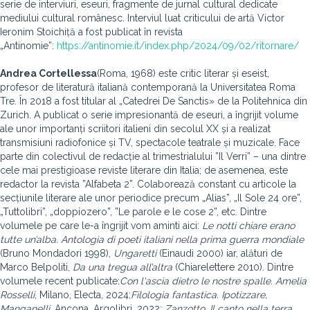
serie de interviuri, eseuri, fragmente de jurnal cultural dedicate
mediului cultural românesc. Interviul luat criticului de artă Victor
Ieronim Stoichiță a fost publicat în revista
„Antinomie”:
https://antinomie.it/index.php/2024/09/02/ritornare/
Andrea Cortellessa
(Roma, 1968) este critic literar și eseist,
profesor de literatură italiană contemporană la Universitatea Roma
Tre. În 2018 a fost titular al „Catedrei De Sanctis» de la Politehnica din
Zurich. A publicat o serie impresionantă de eseuri, a îngrijit volume
ale unor importanți scriitori italieni din secolul XX și a realizat
transmisiuni radiofonice și TV, spectacole teatrale și muzicale. Face
parte din colectivul de redacție al trimestrialului ”Il Verri” – una dintre
cele mai prestigioase reviste literare din Italia; de asemenea, este
redactor la revista ”Alfabeta 2”. Colaborează constant cu articole la
secțiunile literare ale unor periodice precum „Alias”, „Il Sole 24 ore”,
„Tuttolibri”, „doppiozero”, ”Le parole e le cose 2”, etc. Dintre
volumele pe care le-a îngrijit vom aminti aici:
Le notti chiare erano
tutte un’alba. Antologia di poeti italiani nella prima guerra mondiale
(Bruno Mondadori 1998),
Ungaretti
(Einaudi 2000) iar, alături de
Marco Belpoliti,
Da una tregua all’altra
(Chiarelettere 2010). Dintre
volumele recent publicate:
Con l'ascia dietro le nostre spalle. Amelia
Rosselli
, Milano, Electa, 2024;
Filologia fantastica. Ipotizzare,
Manganelli
, Ancona, Argolibri, 2022;
Zanzotto. Il canto nella terra
,