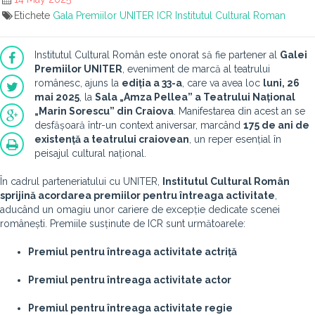
Etichete
Gala Premiilor UNITER
ICR
Institutul Cultural Roman
Institutul Cultural Român este onorat să fie partener al
Galei
Premiilor UNITER
, eveniment de marcă al teatrului
românesc, ajuns la
ediția a 33-a
, care va avea loc
luni, 26
mai 2025
, la
Sala „Amza Pellea” a Teatrului Național
„Marin Sorescu” din Craiova
. Manifestarea din acest an se
desfășoară într-un context aniversar, marcând
175 de ani de
existență a teatrului craiovean
, un reper esențial în
peisajul cultural național.
În cadrul parteneriatului cu UNITER,
Institutul Cultural Român
sprijină acordarea premiilor pentru întreaga activitate
,
aducând un omagiu unor cariere de excepție dedicate scenei
românești. Premiile susținute de ICR sunt următoarele:
Premiul pentru întreaga activitate actriță
Premiul pentru întreaga activitate actor
Premiul pentru întreaga activitate regie