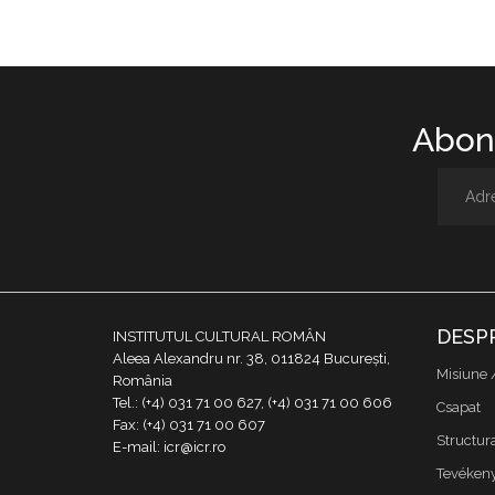
Abone
DESP
INSTITUTUL CULTURAL ROMÂN
Aleea Alexandru nr. 38, 011824 București,
Misiune 
România
Tel.: (+4) 031 71 00 627, (+4) 031 71 00 606
Csapat
Fax: (+4) 031 71 00 607
Structur
E-mail: icr@icr.ro
Tevékeny