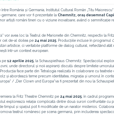
ce între România și Germania, Institutul Cultural Român „Titu Maiorescu”
-germane, care vor fi prezentate la
Chemnitz, oraș desemnat Capi
nor artiști români tineri cu o viziune inovatoare, având o semnificație r
ă” vor avea loc la Teatrul de Marionete din Chemnitz, respectiv la Frit
iar cel de-al doilea pe
24 mai 2025
. Producțiile incluse în programul
C
ări artistice, ci veritabile platforme de dialog cultural, reflectând atâ
ști într-un context european.
a pe
12 aprilie 2025
, la Schauspielhaus Chemnitz. Spectacolul explo
vni, unde directorul și noii aspiranți discută despre limitele umorulu
Producția face parte din Tetralogia realizată în colaborare cu teatrele 
z și abordează teme precum identitatea, migrația și umorul în conte
i Europa” / „Der Clown und Europa”
va fi prezentat din nou la Schauspie
 premiera la Fritz Theatre Chemnitz pe
24 mai 2025
, în cadrul program
lul explorează relația complicată dintre două surori confruntate cu 
nde timpul și spațiul pot fi modificate de un narator misterios. Colabor
 promova teatrul românesc pe scena germană, prin includerea spectaco