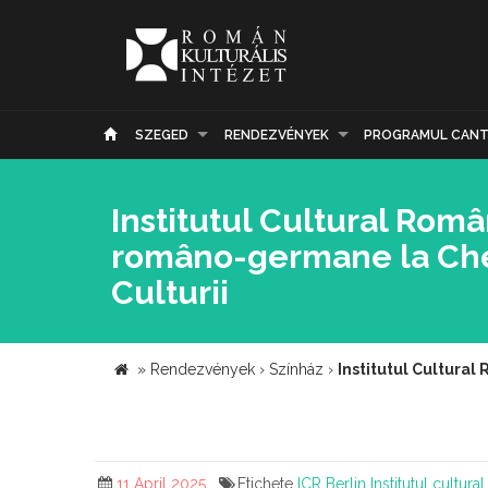
SZEGED
RENDEZVÉNYEK
PROGRAMUL CANT
Institutul Cultural Româ
româno-germane la Chem
Culturii
»
Rendezvények
›
Színház
›
Institutul Cultura
11 April 2025
Etichete
ICR Berlin
Institutul cultur