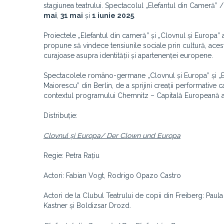
stagiunea teatrului. Spectacolul „Elefantul din Cameră” 
mai
,
31 mai
și
1 iunie 2025
.
Proiectele „Elefantul din cameră” și „Clovnul și Europa” 
propune să vindece tensiunile sociale prin cultură, aces
curajoase asupra identității și apartenenței europene.
Spectacolele româno-germane „Clovnul și Europa” și „Elefa
Maiorescu” din Berlin, de a sprijini creații performative 
contextul programului Chemnitz – Capitală Europeană a 
Distribuție:
Clovnul și Europa/ Der Clown und Europa
Regie: Petra Rațiu
Actori: Fabian Vogt, Rodrigo Opazo Castro
Actori de la Clubul Teatrului de copii din Freiberg: Pau
Kastner și Boldizsar Drozd.