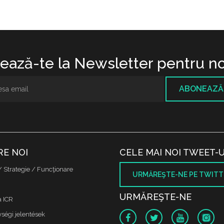
ază-te la Newsletter pentru no
ABONEAZĂ
RE NOI
CELE MAI NOI TWEET-U
/ Strategie / Funcţionare
URMĂREŞTE-NE PE TWITT
URMĂREŞTE-NE
a ICR
ségi jelentések