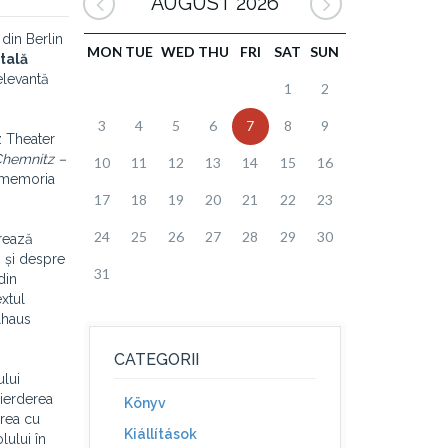
AUGUST 2026
 din Berlin
MON
TUE
WED
THU
FRI
SAT
SUN
tală
elevantă
1
2
3
4
5
6
7
8
9
z Theater
hemnitz –
10
11
12
13
14
15
16
t memoria
17
18
19
20
21
22
23
24
25
26
27
28
29
30
rează
i și despre
31
din
xtul
lhaus
CATEGORII
ului
pierderea
Könyv
area cu
Kiállítások
lului în