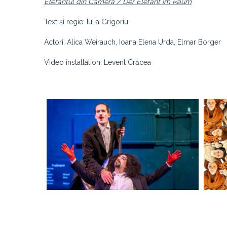
Elefantul din Cameră / Der Elefant im Raum
Text și regie: Iulia Grigoriu
Actori: Alica Weirauch, Ioana Elena Urda, Elmar Borger
Video installation: Levent Crăcea