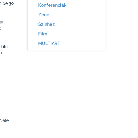
tz pe
30
Konferenciák
Zene
și
Színház
e
Film
MULTIART
Titu
n
 Nele