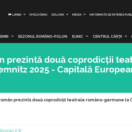
LIMBA
NYELVÓRÁK
RÓLUNK
MÉDIA
INFORMAȚII DE INTERES PUBL
EMIR
SEZONUL ROMÂNO-POLON
EUNIC
CENTRUL CĂRŢII
n prezintă două coprodicții tea
nitz 2025 - Capitală Europea
l Român prezintă două coprodicții teatrale româno-germane la C
al Roman
ICR