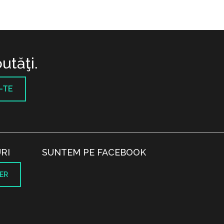
utăţi.
-TE
RI
SUNTEM PE FACEBOOK
ER