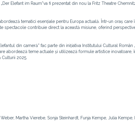
/ „Der Elefant im Raum”
va fi prezentat din nou la Fritz Theatre Chemni
abordează tematici esențiale pentru Europa actuală. Într-un oraș care î
te spectacole contribuie direct la această misiune, oferind perspectiv
ntul din cameră” fac parte din inițiativa Institutului Cultural Român „
care abordează teme actuale și utilizează formule artistice inovatoare, î
Culturii 2025.
la Weber, Martha Vierebe, Sonja Steinhardt, Funja Kempe, Julia Kempe,