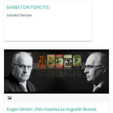
SĂRBĂTORI FERICITE!
Sărbători fericite!
Eugen Simion: „Prin moartea lui Augustin Buzura,