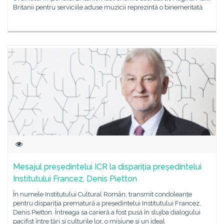
Britanii pentru serviciile aduse muzicii reprezintă o binemeritată
Mesajul președintelui ICR la dispariția președintelui
Institutului Francez, Denis Pietton
În numele Institutului Cultural Român, transmit condoleanțe
pentru dispariția prematură a președintelui Institutului Francez,
Denis Pietton. Întreaga sa carieră a fost pusă în slujba dialogului
pacifist între tări și culturile lor, o misiune și un ideal