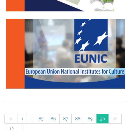
1
|
85
86
87
88
89
90