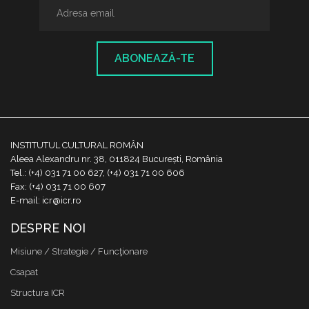
ABONEAZĂ-TE
INSTITUTUL CULTURAL ROMÂN
Aleea Alexandru nr. 38, 011824 București, România
Tel.: (+4) 031 71 00 627, (+4) 031 71 00 606
Fax: (+4) 031 71 00 607
E-mail: icr@icr.ro
DESPRE NOI
Misiune / Strategie / Funcţionare
Csapat
Structura ICR