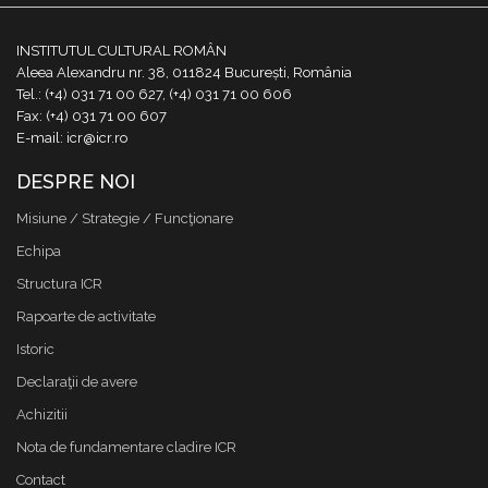
INSTITUTUL CULTURAL ROMÂN
Aleea Alexandru nr. 38, 011824 București, România
Tel.: (+4) 031 71 00 627, (+4) 031 71 00 606
Fax: (+4) 031 71 00 607
E-mail: icr@icr.ro
DESPRE NOI
Misiune / Strategie / Funcţionare
Echipa
Structura ICR
Rapoarte de activitate
Istoric
Declaraţii de avere
Achizitii
Nota de fundamentare cladire ICR
Contact