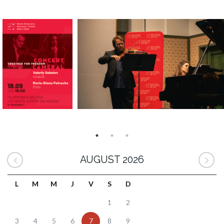
AUGUST 2026
L
M
M
J
V
S
D
1
2
3
4
5
6
7
8
9