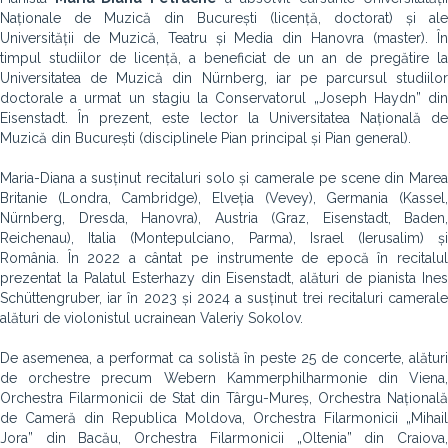
Naționale de Muzică din București (licență, doctorat) și ale
Universității de Muzică, Teatru și Media din Hanovra (master). În
timpul studiilor de licență, a beneficiat de un an de pregătire la
Universitatea de Muzică din Nürnberg, iar pe parcursul studiilor
doctorale a urmat un stagiu la Conservatorul „Joseph Haydn” din
Eisenstadt. În prezent, este lector la Universitatea Națională de
Muzică din București (disciplinele Pian principal și Pian general).
Maria-Diana a susținut recitaluri solo și camerale pe scene din Marea
Britanie (Londra, Cambridge), Elveția (Vevey), Germania (Kassel,
Nürnberg, Dresda, Hanovra), Austria (Graz, Eisenstadt, Baden,
Reichenau), Italia (Montepulciano, Parma), Israel (Ierusalim) și
România. În 2022 a cântat pe instrumente de epocă în recitalul
prezentat la Palatul Esterhazy din Eisenstadt, alături de pianista Ines
Schüttengruber, iar în 2023 și 2024 a susținut trei recitaluri camerale
alături de violonistul ucrainean Valeriy Sokolov.
De asemenea, a performat ca solistă în peste 25 de concerte, alături
de orchestre precum Webern Kammerphilharmonie din Viena,
Orchestra Filarmonicii de Stat din Târgu-Mureș, Orchestra Națională
de Cameră din Republica Moldova, Orchestra Filarmonicii „Mihail
Jora” din Bacău, Orchestra Filarmonicii „Oltenia” din Craiova,