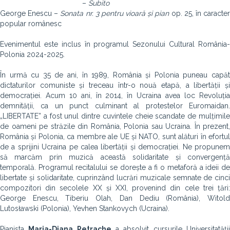
–
Subito
George Enescu –
Sonata nr. 3 pentru vioară și pian
op. 25, în caracte
popular românesc
Evenimentul este inclus în programul Sezonului Cultural România-
Polonia 2024-2025.
În urmă cu 35 de ani, în 1989, România și Polonia puneau capăt
dictaturilor comuniste și treceau într-o nouă etapă, a libertății și
democrației. Acum 10 ani, în 2014, în Ucraina avea loc Revoluția
demnității, ca un punct culminant al protestelor Euromaidan.
„LIBERTATE” a fost unul dintre cuvintele cheie scandate de mulțimile
de oameni pe străzile din România, Polonia sau Ucraina. În prezent,
România și Polonia, ca membre ale UE și NATO, sunt alături în efortul
de a sprijini Ucraina pe calea libertății și democrației. Ne propunem
să marcăm prin muzică această solidaritate și convergență
temporală. Programul recitalului se dorește a fi o metaforă a ideii de
libertate și solidaritate, cuprinzând lucrări muzicale semnate de cinci
compozitori din secolele XX și XXI, provenind din cele trei țări:
George Enescu, Tiberiu Olah, Dan Dediu (România), Witold
Lutosławski (Polonia), Yevhen Stankovych (Ucraina).
Pianista
Maria-Diana Petrache
a absolvit cursurile Universitatăți