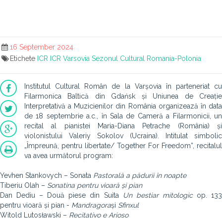
16 September 2024
Etichete
ICR
ICR Varsovia
Sezonul Cultural Romania-Polonia
Institutul Cultural Român de la Varșovia în parteneriat cu
Filarmonica Baltică din Gdańsk și Uniunea de Creație
Interpretativă a Muzicienilor din România organizează în data
de 18 septembrie a.c., în Sala de Cameră a Filarmonicii, un
recital al pianistei Maria-Diana Petrache (România) și
violonistului Valeriy Sokolov (Ucraina). Intitulat simbolic
„Împreună, pentru libertate/ Together For Freedom”, recitalul
va avea următorul program:
Yevhen Stankovych – Sonata
Pastorală a pădurii în noapte
Tiberiu Olah –
Sonatina pentru vioară și pian
Dan Dediu – Două piese din Suita
Un bestiar mitologic
op. 13
pentru vioară și pian -
Mandragora
și
Sfinxul
Witold Lutosławski –
Recitativo e Arioso