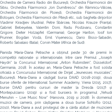
Orchestra de Cameră Radio din București, Orchestra Filarmonicii din
Sibiu, Orchestra Filarmonicii „Ion Dumitrescu” din Râmnicu-Vâlcea,
Orchestra Filarmonicii din Ploiești, Orchestra Filarmonicii din
Botoşani, Orchestra Filarmonicii din Pitești etc., sub bagheta dirijorilor
Vladimir Kiradjiev (Austria), Petre Sbârcea, Nicolas Krauze (Franța),
Gabriel Bebeşelea, Valentin Doni, Radu Postăvaru, Constantin
Grigore, Dieter Holzapfel (Germania), George Hariton, Iosif Ion
Prunner, Bogdan Vodă, Emil Vișenescu, Dario Bisso-Sabadin,
Roberto Salvalaio (Italia), Corvin Matei (Africa de Sud).
Pianista Maria-Diana Petrache a obținut peste 30 de premii în
competiții naționale și internaționale, între care Premiul „Joseph
Haydn” la Concursul Internațional „Anton Rubinstein”, Düsseldorf,
Germania, 2018. În același an, Maria-Diana Petrache a fost solista
oficială a Concursului Internațional de Dirijat „Jeunesses musicales”,
București. Maria-Diana a câștigat bursa DAAD (2018-2019), două
burse oferite de International Summer Academy, Viena (2015, 2017),
burse DAAD pentru cursuri de master la Dresda (2017) și
Montepulciano (2019) și a fost bursieră în programul „Yehudi
Menuhin – Live Music Now” (Hanovra, 2019 și 2018). În domeniul
muzicii de cameră, prin câștigarea a două burse SoNoRo (2012,
2010), Maria-Diana a avut privilegiul de a cânta alături de muzicieni