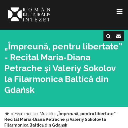
„Împreună, pentru libertate”
- Recital Maria-Diana
Petrache și Valeriy Sokolov
la Filarmonica Baltică din
Gdańsk
»
Evenimente
›
Muzică
›
„Împreună, pentru libertate” -
Recital Maria-Diana Petrache și Valeriy Sokolov la
Filarmonica Baltică din Gdańsk