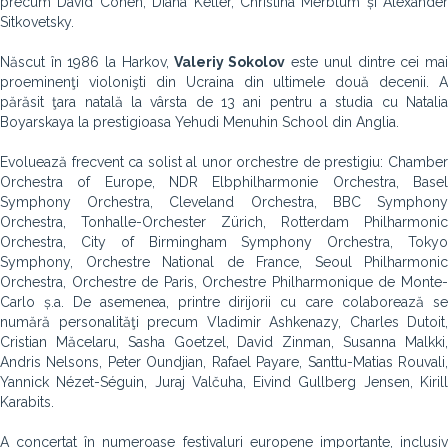
precum David Cohen, Diana Ketler, Christina Merblum și Alexander
Sitkovetsky.
Născut în 1986 la Harkov,
Valeriy Sokolov
este unul dintre cei ma
proeminenţi violonişti din Ucraina din ultimele două decenii. A
părăsit ţara natală la vârsta de 13 ani pentru a studia cu Natalia
Boyarskaya la prestigioasa Yehudi Menuhin School din Anglia.
Evoluează frecvent ca solist al unor orchestre de prestigiu: Chamber
Orchestra of Europe, NDR Elbphilharmonie Orchestra, Basel
Symphony Orchestra, Cleveland Orchestra, BBC Symphony
Orchestra, Tonhalle-Orchester Zürich, Rotterdam Philharmonic
Orchestra, City of Birmingham Symphony Orchestra, Tokyo
Symphony, Orchestre National de France, Seoul Philharmonic
Orchestra, Orchestre de Paris, Orchestre Philharmonique de Monte-
Carlo ș.a. De asemenea, printre dirijorii cu care colaborează se
numără personalităţi precum Vladimir Ashkenazy, Charles Dutoit,
Cristian Măcelaru, Sasha Goetzel, David Zinman, Susanna Malkki,
Andris Nelsons, Peter Oundjian, Rafael Payare, Santtu-Matias Rouvali,
Yannick Nézet-Séguin, Juraj Valčuha, Eivind Gullberg Jensen, Kirill
Karabits.
A concertat în numeroase festivaluri europene importante, inclusiv