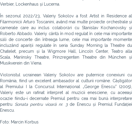
Verbier, Lockenhaus și Lucerna.
În sezonul 2022/23, Valeriy Sokolov a fost Artist in Residence al
Filarmonicii Arturo Toscanini, având mai multe proiecte orchestrale și
camerale care au inclus colaborări cu Stanislav Kochanovsky și
Roberto Abbado. Valeriy cântă în mod regulat în cele mai importante
săli de concerte din întreaga lume, cele mai importante momente
incluzând apariții regulate în seria Sunday Morning la Theatre du
Chatelet, precum și la Wigmore Hall, Lincoln Center, Teatro alla
Scala, Mariinsky Theatre, Prinzregenten Theatre din München și
Musikverein din Viena.
Violonistul ucrainean Valeriy Sokolov are puternice conexiuni cu
România, fiind un excelent ambasador al culturii române. Câștigător
al Premiului I la Concursul Internațional „George Enescu” (2005),
Valeriy este un rafinat interpret al muzicii enesciene, cu aceeași
ocazie fiindu-i decernate Premiul pentru cea mai bună interpretare
pentru
Sonata pentru vioară nr. 3
de Enescu și Premiul Fundației
Enescu.
Foto: Marcin Korbus