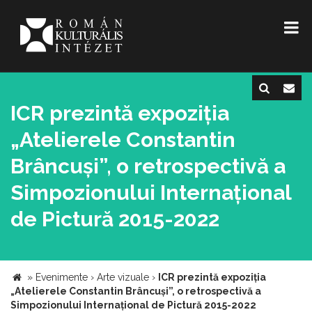
ICR prezintă expoziția
„Atelierele Constantin
Brâncuși”, o retrospectivă a
Simpozionului Internațional
de Pictură 2015-2022
»
Evenimente
›
Arte vizuale
›
ICR prezintă expoziția
„Atelierele Constantin Brâncuși”, o retrospectivă a
Simpozionului Internațional de Pictură 2015-2022