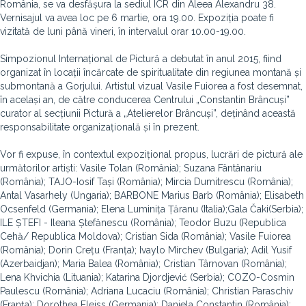
România, se va desfășura la sediul ICR din Aleea Alexandru 38.
Vernisajul va avea loc pe 6 martie, ora 19.00. Expoziția poate fi
vizitată de luni până vineri, în intervalul orar 10.00-19.00.
Simpozionul Internațional de Pictură a debutat în anul 2015, fiind
organizat în locații încărcate de spiritualitate din regiunea montană și
submontană a Gorjului. Artistul vizual Vasile Fuiorea a fost desemnat,
în același an, de către conducerea Centrului „Constantin Brâncuși”
curator al secțiunii Pictură a „Atelierelor Brâncuși”, deținând această
responsabilitate organizațională și în prezent.
Vor fi expuse, în contextul expozițional propus, lucrări de pictură ale
următorilor artiști: Vasile Tolan (România); Suzana Fântânariu
(România); TAJO-Iosif Tași (România); Mircia Dumitrescu (România);
Antal Vasarhely (Ungaria); BARBONE Marius Barb (România); Elisabeth
Ocsenfeld (Germania); Elena Luminița Țăranu (Italia);Gala Čaki
(Serbia);
ILE ȘTEFI - Ileana Ștefănescu (România); Teodor Buzu (Republica
Cehă/ Republica Moldova); Cristian Sida (România); Vasile Fuiorea
(România); Dorin Crețu (Franța); Ivaylo Mirchev (Bulgaria); Adil Yusif
(Azerbaidjan); Maria Balea (România); Cristian Târnovan (România);
Lena Khvichia (Lituania); Katarina Djordjević (Serbia); COZO-Cosmin
Paulescu (România); Adriana Lucaciu (România); Christian Paraschiv
(Franța); Dorothea Fleiss (Germania); Daniela Constantin (România);