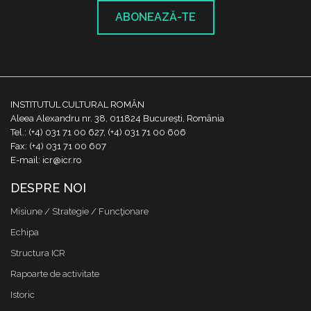
ABONEAZĂ-TE
INSTITUTUL CULTURAL ROMÂN
Aleea Alexandru nr. 38, 011824 București, România
Tel.: (+4) 031 71 00 627, (+4) 031 71 00 606
Fax: (+4) 031 71 00 607
E-mail: icr@icr.ro
DESPRE NOI
Misiune / Strategie / Funcţionare
Echipa
Structura ICR
Rapoarte de activitate
Istoric