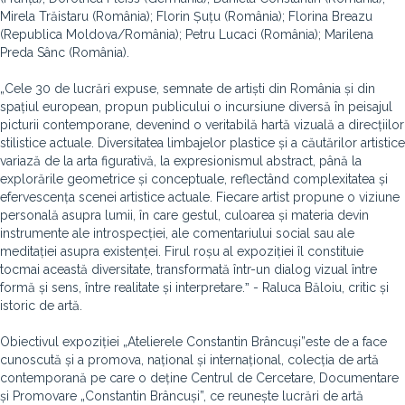
Mirela Trăistaru (România); Florin Șuțu (România); Florina Breazu
(Republica Moldova/România); Petru Lucaci (România); Marilena
Preda Sânc (România).
„Cele 30 de lucrări expuse, semnate de artiști din România și din
spațiul european, propun publicului o incursiune diversă în peisajul
picturii contemporane, devenind o veritabilă hartă vizuală a direcțiilor
stilistice actuale. Diversitatea limbajelor plastice și a căutărilor artistice
variază de la arta figurativă, la expresionismul abstract, până la
explorările geometrice și conceptuale, reflectând complexitatea și
efervescența scenei artistice actuale. Fiecare artist propune o viziune
personală asupra lumii, în care gestul, culoarea și materia devin
instrumente ale introspecției, ale comentariului social sau ale
meditației asupra existenței. Firul roșu al expoziției îl constituie
tocmai această diversitate, transformată într-un dialog vizual între
formă și sens, între realitate și interpretare.ˮ - Raluca Băloiu, critic și
istoric de artă.
Obiectivul expoziției „Atelierele Constantin Brâncuși”
este de a face
cunoscută și a promova, național și internațional, colecția de artă
contemporană pe care o deține Centrul de Cercetare, Documentare
și Promovare „Constantin Brâncuși”, ce reunește lucrări de artă