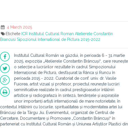
4 March 2025
Etichete
ICR
Institutul Cultural Roman
Atelierele Constantin
Brancusi
Sipozionul International de Pictura 2015-2022
Institutul Cultural Român va găzdui, în perioada 6 - 31 martie
2025, expoziția „Atelierele Constantin Brâncușiˮ, care reunește
o selecție a lucrărilor rezultate în cadrul Simpozionului
Internațional de Pictură, desfășurat la Rânca și Runcu în
perioada 2015 - 2022. Curatoriat de conf. univ. dr. Vasile
Fuiorea, artist vizual și profesor, proiectul reunește lucrări
semnificative realizate în cadrul prestigioaselor întâlniri
artistice și radiografiază în sinteză, tendințele și aspirațiile
unor importanți artiști internaționali de mare notorietate, în
contextul întâlnirii cu locurile, spiritualitatea și modernitatea artei lui
Brâncuși de la Târgu Jiu. Evenimentul, organizat de Centrul de
Cercetare, Documentare și Promovare „Constantin Brâncușiˮ în
parteneriat cu Institutul Cultural Român și Uniunea Artiștilor Plastici din