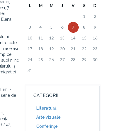
artie,
L
M
M
J
V
S
D
ri, 7
lei
1
2
, Elena
3
4
5
6
7
8
9
tului
10
11
12
13
14
15
16
ntre cele
în același
17
18
19
20
21
22
23
timp ce
24
25
26
27
28
29
30
 subliniind
larului și
31
migrației
lumi -
CATEGORII
o serie de
Literatură
ii,
Arte vizuale
uența,
rt talk
,
Conferinţe