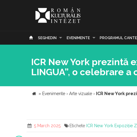
SEGHEDIN
EVENIMENTE
PROGRAMUL CANTE
ICR New York prezintă e
LINGUA”, o celebrare a c
»
Evenimente
›
Arte vizuale
›
ICR New York prezi
5 March 2025
Etichete
ICR New York
Expoziție
Z