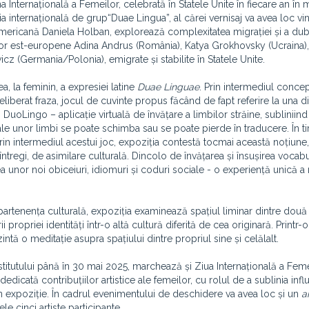
nternațională a Femeilor, celebrată în Statele Unite în fiecare an în m
internațională de grup“Duae Lingua”, al cărei vernisaj va avea loc vine
mericană Daniela Holban, explorează complexitatea migrației și a dub
stelor est-europene Adina Andrus (România), Katya Grokhovsky (Ucraina)
icz (Germania/Polonia), emigrate și stabilite în Statele Unite.
ea, la feminin, a expresiei latine
Duae Linguae
. Prin intermediul concep
berat fraza, jocul de cuvinte propus făcând de fapt referire la una di
uoLingo – aplicație virtuală de învățare a limbilor străine, subliniind 
ale unor limbi se poate schimba sau se poate pierde în traducere. În 
prin intermediul acestui joc, expoziția contestă tocmai această noțiune,
ntregi, de asimilare culturală. Dincolo de învățarea și însușirea vocabu
a unor noi obiceiuri, idiomuri și coduri sociale - o experiență unică a 
rtenența culturală, expoziția examinează spațiul liminar dintre două 
i propriei identități într-o altă cultură diferită de cea originară. Printr-
zintă o meditație asupra spațiului dintre propriul sine și celălalt.
nstitutului până în 30 mai 2025, marchează și Ziua Internațională a Feme
edicată contribuțiilor artistice ale femeilor, cu rolul de a sublinia infl
 în expoziție. În cadrul evenimentului de deschidere va avea loc și un
a
e cinci artiste participante.