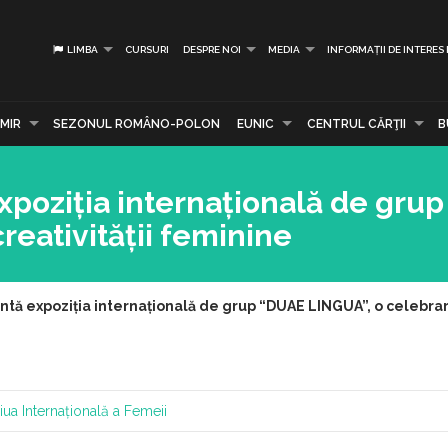
LIMBA
CURSURI
DESPRE NOI
MEDIA
INFORMAȚII DE INTERES
MIR
SEZONUL ROMÂNO-POLON
EUNIC
CENTRUL CĂRŢII
B
xpoziția internațională de gru
reativității feminine
ntă expoziția internațională de grup “DUAE LINGUA”, o celebrare
iua Internațională a Femeii