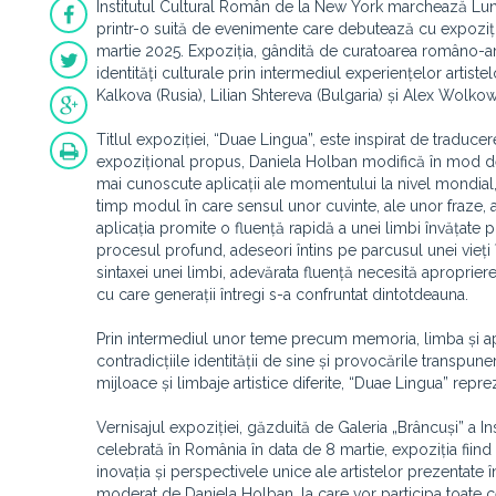
Institutul Cultural Român de la New York marchează Luna I
printr-o suită de evenimente care debutează cu expoziția 
martie 2025. Expoziția, gândită de curatoarea româno-a
identități culturale prin intermediul experiențelor arti
Kalkova (Rusia), Lilian Shtereva (Bulgaria) și Alex Wolkow
Titlul expoziției, “Duae Lingua”, este inspirat de traducer
expozițional propus, Daniela Holban modifică în mod deli
mai cunoscute aplicații ale momentului la nivel mondial, D
timp modul în care sensul unor cuvinte, ale unor fraze, 
aplicația promite o fluență rapidă a unei limbi învățate 
procesul profund, adeseori întins pe parcusul unei vieți î
sintaxei unei limbi, adevărata fluență necesită apropriere
cu care generații întregi s-a confruntat dintotdeauna.
Prin intermediul unor teme precum memoria, limba și apa
contradicțiile identității de sine și provocările transpuneri
mijloace și limbaje artistice diferite, “Duae Lingua” repre
Vernisajul expoziției, găzduită de Galeria „Brâncuși” a I
celebrată în România în data de 8 martie, expoziția fiind d
inovația și perspectivele unice ale artistelor prezentate
moderat de Daniela Holban, la care vor participa toate cel