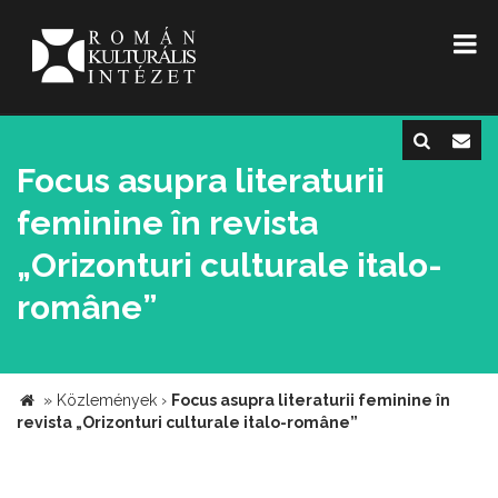
Focus asupra literaturii
feminine în revista
„Orizonturi culturale italo-
române”
»
Közlemények
›
Focus asupra literaturii feminine în
revista „Orizonturi culturale italo-române”