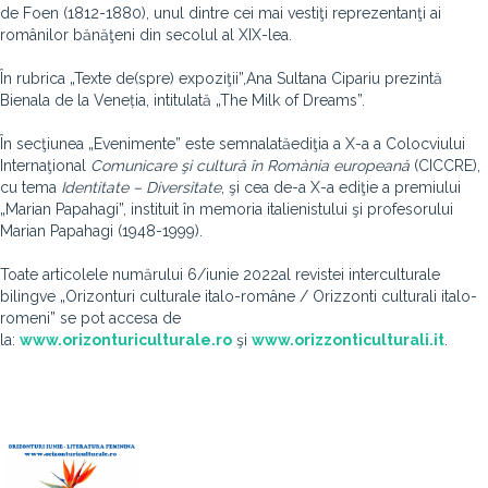
de Foen (1812-1880), unul dintre cei mai vestiţi reprezentanţi ai
românilor bănăţeni din secolul al XIX-lea.
În rubrica „Texte de(spre) expoziţii”,Ana Sultana Cipariu prezintă
Bienala de la Veneția, intitulată „The Milk of Dreams”.
În secţiunea „Evenimente” este semnalatăediţia a X-a a Colocviului
Internaţional
Comunicare şi cultură în Romània europeană
(CICCRE),
cu tema
Identitate – Diversitate
, şi cea de-a X-a ediţie a premiului
„Marian Papahagi”, instituit în memoria italienistului şi profesorului
Marian Papahagi (1948-1999).
Toate articolele numărului 6/iunie 2022
al revistei interculturale
bilingve „Orizonturi culturale italo-române / Orizzonti culturali italo-
romeni” se pot accesa de
la:
www.orizonturiculturale.ro
şi
www.orizzonticulturali.it
.