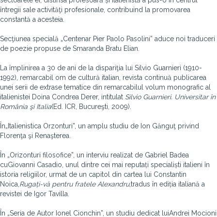
sectoarele ei, distinsa profesoară și italienistă a pus-o în centrul
întregii sale activităţi profesionale, contribuind la promovarea
constantă a acesteia.
Secţiunea specială „Centenar Pier Paolo Pasolini” aduce noi traduceri
de poezie propuse de Smaranda Bratu Elian.
La împlinirea a 30 de ani de la dispariţia lui Silvio Guarnieri (1910-
1992), remarcabil om de cultură italian, revista continuă publicarea
unei serii de extrase tematice din remarcabilul volum monografic al
italienistei Doina Condrea Derer, intitulat
Silvio Guarnieri. Universitar în
România şi Italia
(Ed. ICR, Bucureşti, 2009).
În„Italienistica Orzonturi”, un amplu studiu de Ion Gănguţ privind
Florenţa şi Renaşterea.
În „Orizonturi filosofice”, un interviu realizat de Gabriel Badea
cuGiovanni Casadio, unul dintre cei mai reputați specialiști italieni în
istoria religiilor, urmat de un capitol din cartea lui Constantin
Noica,
Rugați-vă pentru fratele Alexandru
,tradus în ediția italiană a
revistei de Igor Tavilla.
În „Seria de Autor Ionel Cionchin”, un studiu dedicat luiAndrei Mocioni