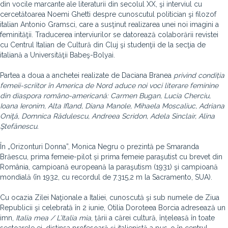
din vocile marcante ale literaturii din secolul XX, şi interviul cu
cercetătoarea Noemi Ghetti despre cunoscutul politician şi filozof
italian Antonio Gramsci, care a susţinut realizarea unei noi imagini a
feminităţii. Traducerea interviurilor se datorează colaborării revistei
cu Centrul Italian de Cultură din Cluj şi studenţii de la secţia de
italiană a Universităţii Babeş-Bolyai.
Partea a doua a anchetei realizate de Daciana Branea
privind condiția
femeii-scriitor în America de Nord aduce noi voci literare feminine
din diaspora româno-americană: Carmen Bugan, Lucia Cherciu,
Ioana Ieronim, Alta Ifland, Diana Manole, Mihaela Moscaliuc, Adriana
Oniţă, Domnica Rădulescu, Andreea Scridon, Adela Sinclair, Alina
Ştefănescu.
În „Orizonturi Donna”, Monica Negru o prezintă pe Smaranda
Brăescu, prima femeie-pilot și prima femeie paraşutist cu brevet din
România, campioană europeană la paraşutism (1931) şi campioană
mondială (în 1932, cu recordul de 7.315,2 m la Sacramento, SUA).
Cu ocazia Zilei Naţionale a Italiei, cunoscută şi sub numele de Ziua
Republicii şi celebrată în 2 iunie, Otilia Doroteea Borcia adresează un
imn,
Italia mea / L’Italia mia
, țării a cărei cultură, înțeleasă în toate