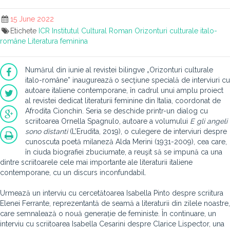
15 June 2022
Etichete
ICR
Institutul Cultural Roman
Orizonturi culturale italo-
române
Literatura feminina
Numărul din iunie al revistei bilingve „Orizonturi culturale
italo-române” inaugurează
o secţiune specială de interviuri cu
autoare italiene contemporane, în cadrul unui amplu proiect
al revistei dedicat literaturii feminine din Italia, coordonat de
Afrodita Cionchin. Seria se deschide printr-un dialog cu
scriitoarea Ornella Spagnulo, autoare a volumului
E gli angeli
sono distanti
(L’Erudita, 2019), o culegere de interviuri despre
cunoscuta poetă milaneză Alda Merini (1931-2009), cea care,
în ciuda biografiei zbuciumate, a reuşit să se impună ca una
dintre scriitoarele cele mai importante ale literaturii italiene
contemporane, cu un discurs inconfundabil.
Urmează un interviu cu cercetătoarea Isabella Pinto despre scriitura
Elenei Ferrante, reprezentantă de seamă a literaturii din zilele noastre,
care semnalează o nouă generație de feministe. În continuare, un
interviu cu scriitoarea Isabella Cesarini despre Clarice Lispector, una