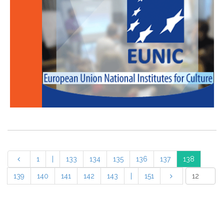
1
|
133
134
135
136
137
138
139
140
141
142
143
|
151