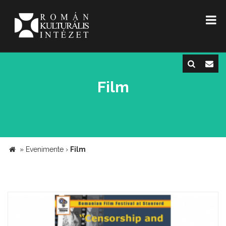
Film
»
Evenimente
›
Film