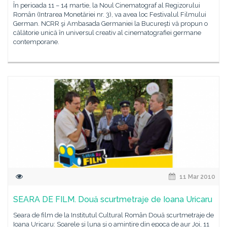
În perioada 11 – 14 martie, la Noul Cinematograf al Regizorului
Român (Intrarea Monetăriei nr. 3), va avea loc Festivalul Filmului
German. NCRR şi Ambasada Germaniei la Bucureşti vă propun o
călătorie unică în universul creativ al cinematografiei germane
contemporane.
11 Mar 2010
SEARA DE FILM. Două scurtmetraje de Ioana Uricaru
Seara de film de la Institutul Cultural Român Două scurtmetraje de
Ioana Uricaru: Soarele şi luna şi o amintire din epoca de aur Joi, 11