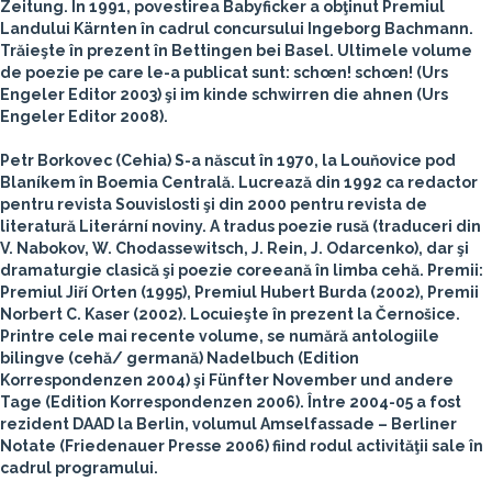
Zeitung. În 1991, povestirea Babyficker a obţinut Premiul
Landului Kärnten în cadrul concursului Ingeborg Bachmann.
Trăieşte în prezent în Bettingen bei Basel. Ultimele volume
de poezie pe care le-a publicat sunt: schœn! schœn! (Urs
Engeler Editor 2003) şi im kinde schwirren die ahnen (Urs
Engeler Editor 2008).
Petr Borkovec
(Cehia)
S-a născut în 1970, la Louňovice pod
Blaníkem în Boemia Centrală. Lucrează din 1992 ca redactor
pentru revista Souvislosti şi din 2000 pentru revista de
literatură Literární noviny. A tradus poezie rusă (traduceri din
V. Nabokov, W. Chodassewitsch, J. Rein, J. Odarcenko), dar şi
dramaturgie clasică şi poezie coreeană în limba cehă. Premii:
Premiul Jiří Orten (1995), Premiul Hubert Burda (2002), Premii
Norbert C. Kaser (2002). Locuieşte în prezent la Černošice.
Printre cele mai recente volume, se numără antologiile
bilingve (cehă/ germană) Nadelbuch (Edition
Korrespondenzen 2004) şi Fünfter November und andere
Tage (Edition Korrespondenzen 2006). Între 2004-05 a fost
rezident DAAD la Berlin, volumul Amselfassade – Berliner
Notate (Friedenauer Presse 2006) fiind rodul activităţii sale în
cadrul programului.