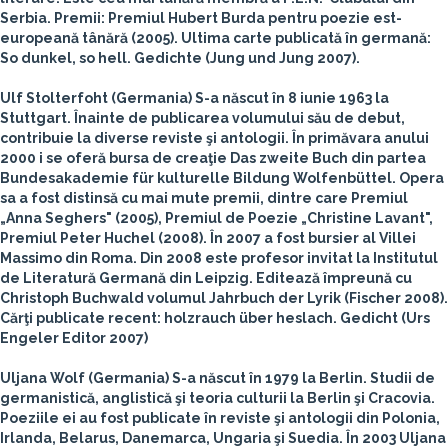
Serbia. Premii: Premiul Hubert Burda pentru poezie est-
europeană tânără (2005). Ultima carte publicată în germană:
So dunkel, so hell. Gedichte (Jung und Jung 2007).
Ulf Stolterfoht
(Germania)
S-a născut în 8 iunie 1963 la
Stuttgart. Înainte de publicarea volumului său de debut,
contribuie la diverse reviste şi antologii. În primăvara anului
2000 i se oferă bursa de creaţie Das zweite Buch din partea
Bundesakademie für kulturelle Bildung Wolfenbüttel. Opera
sa a fost distinsă cu mai mute premii, dintre care Premiul
„Anna Seghers" (2005), Premiul de Poezie „Christine Lavant",
Premiul Peter Huchel (2008). În 2007 a fost bursier al Villei
Massimo din Roma. Din 2008 este profesor invitat la Institutul
de Literatură Germană din Leipzig. Editează împreună cu
Christoph Buchwald volumul Jahrbuch der Lyrik (Fischer 2008).
Cărţi publicate recent: holzrauch über heslach. Gedicht (Urs
Engeler Editor 2007)
Uljana Wolf
(Germania)
S-a născut în 1979 la Berlin. Studii de
germanistică, anglistică şi teoria culturii la Berlin şi Cracovia.
Poeziile ei au fost publicate în reviste şi antologii din Polonia,
Irlanda, Belarus, Danemarca, Ungaria şi Suedia. În 2003 Uljana