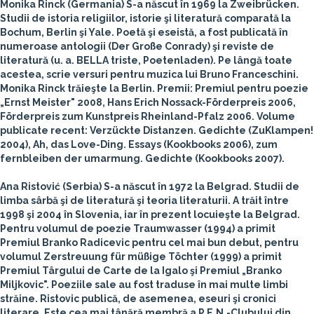
Monika Rinck
(Germania)
S-a născut în 1969 la Zweibrücken.
Studii de istoria religiilor, istorie şi literatură comparată la
Bochum, Berlin şi Yale. Poetă şi eseistă, a fost publicată în
numeroase antologii (Der Große Conrady) şi reviste de
literatură (u. a. BELLA triste, Poetenladen). Pe lângă toate
acestea, scrie versuri pentru muzica lui Bruno Franceschini.
Monika Rinck trăieşte la Berlin. Premii: Premiul pentru poezie
„Ernst Meister" 2008, Hans Erich Nossack-Förderpreis 2006,
Förderpreis zum Kunstpreis Rheinland-Pfalz 2006. Volume
publicate recent: Verzückte Distanzen. Gedichte (ZuKlampen!
2004), Ah, das Love-Ding. Essays (Kookbooks 2006), zum
fernbleiben der umarmung. Gedichte (Kookbooks 2007).
Ana Ristović
(Serbia)
S-a născut în 1972 la Belgrad. Studii de
limba sârbă şi de literatură şi teoria literaturii. A trăit între
1998 şi 2004 în Slovenia, iar în prezent locuieşte la Belgrad.
Pentru volumul de poezie Traumwasser (1994) a primit
Premiul Branko Radicevic pentru cel mai bun debut, pentru
volumul Zerstreuung für müßige Töchter (1999) a primit
Premiul Târgului de Carte de la Igalo şi Premiul „Branko
Miljkovic". Poeziile sale au fost traduse în mai multe limbi
străine. Ristovic publică, de asemenea, eseuri şi cronici
literare. Este cea mai tânără membră a P.E.N.-Clubului din