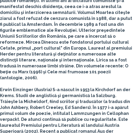
publice româneşti. În ultimii ani ai dictaturii comuniste şi-a
manifestat deschis disidenţa, ceea ce i-a atras arestul la
domiciliu şi interzicerea semnăturii. Volumul Moartea citeşte
ziarul a fost refuzat de cenzura comunistă în 1988, dar a putut
fi publicat la Amsterdam. În decembrie 1989 a fost una din
figurile emblematice ale Revoluţiei. Ulterior preşedintele
Uniunii Scriitorilor din România, pe care a încercat să o
reformeze. Mircea Dinescu este fondatorul portului cultural
Cetate, primul „port cultural" din Europa. Laureat al premiului
Herder pentru literatură şi deţinător a numeroase alte
distincţii literare, naţionale şi internaţionale. Lirica sa a fost
tradusă în numeroase limbi străine. Din volumele recente: O
beţie cu Marx (1996) şi Cele mai frumoase 101 poezii
(antologie, 2006).
Erwin Einzinger
(Austria)
S-a născut în 1953 la Kirchdorf an der
Krems. Studii de anglistică şi germanistică la Salzburg.
Trăieşte la Micheldorf, fiind scriitor şi traducător (a tradus din
John Ashbery, Robert Creeley, Ed Sanders). În 1977 i-a apărut
primul volum de poezie, intitulat Lammzungen in Cellophan
verpackt. De atunci continuă să publice cu regularitate. Este
laureatul Premiului pentru Literatură al landului Austria
Superioară (2002). Recent a publicat romanul Aus der