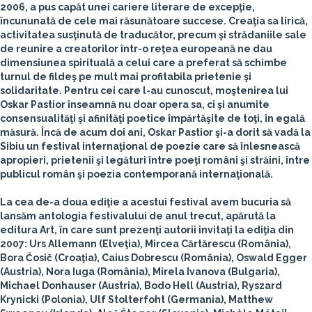
2006, a pus capăt unei cariere literare de excepţie,
încununată de cele mai răsunătoare succese. Creaţia sa lirică,
activitatea susţinută de traducător, precum şi strădaniile sale
de reunire a creatorilor într-o reţea europeană ne dau
dimensiunea spirituală a celui care a preferat să schimbe
turnul de fildeş pe mult mai profitabila prietenie şi
solidaritate. Pentru cei care l-au cunoscut, moştenirea lui
Oskar Pastior înseamnă nu doar opera sa, ci şi anumite
consensualităţi şi afinităţi poetice împărtăşite de toţi, în egală
măsură. Încă de acum doi ani, Oskar Pastior şi-a dorit să vadă la
Sibiu un festival internaţional de poezie care să înlesnească
apropieri, prietenii şi legături între poeţi români şi străini, între
publicul român şi poezia contemporană internaţională.
La cea de-a doua ediţie a acestui festival avem bucuria să
lansăm antologia festivalului de anul trecut, apărută la
editura Art, în care sunt prezenţi autorii invitaţi la ediţia din
2007:
Urs Allemann
(Elveţia),
Mircea Cărtărescu
(România),
Bora Čosič
(Croaţia),
Caius Dobrescu
(România),
Oswald Egger
(Austria),
Nora Iuga
(România),
Mirela Ivanova
(Bulgaria),
Michael Donhauser
(Austria),
Bodo Hell
(Austria),
Ryszard
Krynicki
(Polonia),
Ulf Stolterfoht
(Germania),
Matthew