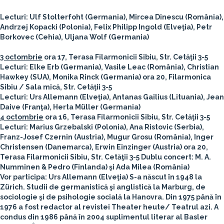
Lecturi:
Ulf Stolterfoht (Germania), Mircea Dinescu (România),
Andrzej Kopacki (Polonia), Felix Philipp Ingold (Elveţia), Petr
Borkovec (Cehia), Uljana Wolf (Germania)
3 octombrie
ora 17, Terasa Filarmonicii Sibiu, Str. Cetăţii 3-5
Lecturi:
Elke Erb (Germania), Vasile Leac (România), Christian
Hawkey (SUA), Monika Rinck (Germania)
ora 20, Filarmonica
Sibiu / Sala mică, Str. Cetăţii 3-5
Lecturi:
Urs Allemann (Elveţia), Antanas Gailius (Lituania), Jean
Daive (Franţa), Herta Müller (Germania)
4 octombrie
ora 16, Terasa Filarmonicii Sibiu, Str. Cetăţii 3-5
Lecturi:
Marius Grzebalski (Polonia), Ana Ristovic (Serbia),
Franz-Josef Czernin (Austria), Mugur Grosu (România), Inger
Christensen (Danemarca), Erwin Einzinger (Austria) ora 20,
Terasa Filarmonicii Sibiu, Str. Cetăţii 3-5
Dublu concert:
M. A.
Numminen & Pedro (Finlanda) şi Ada Milea (România)
Vor participa:
Urs Allemann
(Elveţia)
S-a născut în 1948 la
Zürich. Studii de germanistică şi anglistică la Marburg, de
sociologie şi de psihologie socială la Hanovra. Din 1975 până în
1976 a fost redactor al revistei Theater heute/ Teatrul azi. A
condus din 1986 până în 2004 suplimentul literar al Basler