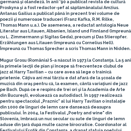
germană şi olandeză. În anii '90 a publicat revista de cultură
Proskyna şi a fost redactor-şef al săptămânalului Amžius.
Antanas Gailius a publicat până în prezent trei volume de
poezii şi numeroase traduceri (Franz Kafka, R.M. Rilke,
Thomas Mann u.a.). De asemenea, a redactat antologia Neue
Literatur aus Litauen, Albanien, Island und Finnland (împreună
cu L. Zimmermann şi Sigitas Geda), precum şi Das Stieropfer.
Erzählungen aus Litauen (împreună cu Cornelius Hell).
Împreună cu Thomas Sprecher a scris Thomas Mann in Nidden.
Mugur Grosu
(România)
S-a născut în 1973 la Constanţa. La 5 ani
ia primele lecţii de pian şi începe să frecventeze clubul de
jazz al Harry Tavitian – cu care avea să lege o trainică
prietenie. Câţiva ani mai târziu e dat afară de la şcoala de
muzică din oraş pentru că, la examen, cântă variaţiuni de jazz
pe Bach. După ce e respins de trei ori şi la Academia de Arte
din Bucureşti, evoluează ca autodidact. În 1997 realizează
pentru spectacolul „Praznic" al lui Harry Tavitian o instalaţie
din 1000 de linguri de lemn care dansează deasupra
publicului. În 2004, la Festivalul „Poetry and wine" din
Slovenia, îmbracă un nuc secular cu sute de linguri de lemn
aduse din ţară după multe cazne birocratice. Coordonator al
Festivalului Erotik din Constanţa, a drapat statuia poetului