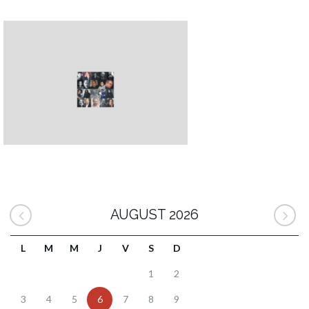
AUGUST 2026
L
M
M
J
V
S
D
1
2
3
4
5
6
7
8
9