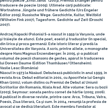
pentru poezie „Ernst Jandl" (2003), Premiul Erlanger pentru
traducere de poezie (2005). Ultimele cărţi publicate:
Wortnahme. Jüngste und frühere Gedichte (Urs Engeler
Editor 2005), Russische Wege. Geschichte, Kultur, Weltbild
(Wilhelm Fink 2007), Tagesform. Gedichte auf Zeit (Droschl
2007).
Andrzej Kopacki
(Polonia)
S-a născut în 1959 la Varşovia, unde
şi trăieşte de atunci. Este poet, eseist şi traducător (în special,
din lirica şi proza germană). Este istoric literar şi predă la
Universitatea din Varşovia. A scris, printre altele, o monografie
despre Hans Magnus Enzensberger. În 2005, şi-a publicat
volumul de poezii chansons de gestes, apărut în traducerea
lui Doreen Daume (Edition Thanhäuser/Ottensheim).
Vasile Leac (România)
Născut în 1973 la Năsăud. Debutează publicistic în anul 1999, în
revista Arca. Debut editorial în 2001, cu Apocrifele lui Gengis
Khan (2001), volum distins cu Premiul de Debut al Uniunii
Scriitorilor din Romania, filiala Arad. Alte volume: Sera cu bozii
(2003), Seymour: sonata pentru cornet de hârtie (2005; 2006).
A publicat în diverse reviste, printre care: Arca, Tribuna, Vatra,
Poesis, Ziua literară, Ca şi cum. În 2004, renunţă la profesia de
avocat şi se dedică literaturii. Este membru fondator al