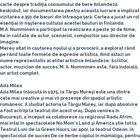
carte despre tradiţia consumului de bere finlandeză
keskiolut, iar documentarea pentru această lucrare a implicat
vizitarea a 350 de baruri din întreaga ţară. Cartea a jucat un rol
esenţial în naşterea cultului acestei băuturi în Finlanda.
M.A. Numminen a participat la realizarea a peste 30 de filme,
fie în calitate de actor, scenarist, compozitor sau director de
imagine.
Mereu aflat în căutarea noului şi a provocării, a explorat rând
pe rând toate formele de expresie artistică, fiind astăzi un
nume reprezentativ al elitei artistice finlandeze. Scriitor,
actor, muzician de succes, M. A. Numminen este, fără îndoială,
un artist complet.
Ada Milea
Ada Milea (născută în 1975, la Târgu Mureş) este una dintre
cele mai creative şi mai vii prezenţe din spaţiul artistic
românesc. A studiat actoria la Târgu Mureş, iar după absolvire
a fost actriţă la teatrul din acest oraş. După venirea în
Bucureşti, a început sa colaboreze cu regizorul Radu Afrim,
mai întai în spectacolele No Mom's Land şi America ştie tot la
Teatrul Luni de la Green Hours, iar apoi, la teatrul Odeon, în
spectacolul de succes De ce fierbe copilul în mămăligă, pentru