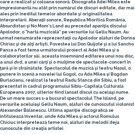
care a realizat şi coloana sonoră. Discografia Adei Milea este
impresionantă nu atât prin numărul de discuri edítate, dar mai
ales prin ineditul temelor abordate şi originalitatea
interpretării. Aberaţii sonore, Republica Mioritică România,
Absurdistan şi No Mom's Land au precedat apariţia discului
Apolodor, o "hartă muzicală" pe versurile lui Gellu Naum. Au
urmat nenumărate reprezentaţii cu Apolodor alături de Dorina
Chiriac şi de alţi artişti. Povestea lui Don Quijote şi a lui Sancho
Panza a fost tema următorului proiect al Adei Milea şi a
colaboratorilor săi, aceasta însemnănd editarea unui nou disc,
a unui dvd, a unei cărţi şi o mulţime de spectacole-concert în
ţară şi în străinătate. Spectacolul de muzică şi teatru Nasul, o
punere în scenă a nuvelei lui Gogol, cu Ada Milea şi Bogdan
Burlacianu, realizat la teatrul Radu Stanca din Sibiu, a fost
prezentat în cadrul programului Sibiu–Capitala Culturală
Europeana 2007, ulterior fiind lansat discul cu acelaşi nume.
De un mare succes s-a bucurat spectacolul The Island, pe
versurile aceluiaşi Gellu Naum, alături de cunoscutul violonist
Alexander Bălănescu. Ultima apariţie discografică se
intitulează Inventar, unde Ada Milea şi actorul Romulus
Chiciuc interpretează teme noi, alături de melodii deja
cunoscute din creaţia artistei.