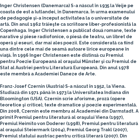
Inger Christensen
(Danemarca)
S-a născut în 1935 la Veije pe
coasta de est a Iutlandei, în Danemarca. În urma examenului
de pedagogie şi-a început activitatea la o universitate de
artă. Din anul 1962 trăieşte ca scriitoare liber-profesionistă la
Copenhaga. Inger Christensen a publicat două romane, texte
narative şi piese radiofonice, o piesă de teatru, un libret de
operă şi eseuri, dar mai ales poezii. Este considerată ca fiind
una dintre cele mai de seamă autoare lirice europeane în
viaţă. În 1996 Inger Christensen este distinsă cu Premiul
pentru Poezie Europeană al oraşului Münster şi cu Premiul de
Stat al Austriei pentru Literatură Europeană. Din anul 1978
este membră a Academiei Daneze de Arte.
Franz-Josef Czernin
(Austria)
S-a născut în 1952, la Viena.
Studiază din 1971 până în 1973 la Universitatea Indiana din
Bloomington (USA). Czernin scrie aforisme, proză (opere
teoretice şi critice), texte dramatice şi poezie experimentală.
Din 2008, Czernin este membru al Academiei din Darmstadt. A
primit Premiul pentru literatură al oraşului Viena (1997),
Premiul Heimito von Doderer (1998), Premiul pentru literatură
al oraşului Steiermark (2004), Premiul Georg Trakl (2007),
Premiul statului austriac pentru critică literară (2007). Din