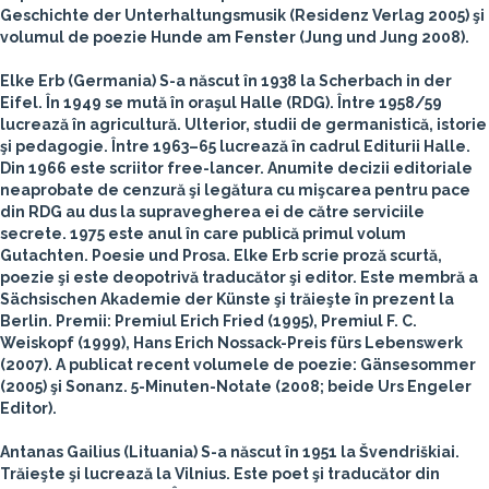
Geschichte der Unterhaltungsmusik (Residenz Verlag 2005) şi
volumul de poezie Hunde am Fenster (Jung und Jung 2008).
Elke Erb
(Germania)
S-a născut în 1938 la Scherbach in der
Eifel. În 1949 se mută în oraşul Halle (RDG). Între 1958/59
lucrează în agricultură. Ulterior, studii de germanistică, istorie
şi pedagogie. Între 1963–65 lucrează în cadrul Editurii Halle.
Din 1966 este scriitor free-lancer. Anumite decizii editoriale
neaprobate de cenzură şi legătura cu mişcarea pentru pace
din RDG au dus la supravegherea ei de către serviciile
secrete. 1975 este anul în care publică primul volum
Gutachten. Poesie und Prosa. Elke Erb scrie proză scurtă,
poezie şi este deopotrivă traducător şi editor. Este membră a
Sächsischen Akademie der Künste şi trăieşte în prezent la
Berlin. Premii: Premiul Erich Fried (1995), Premiul F. C.
Weiskopf (1999), Hans Erich Nossack-Preis fürs Lebenswerk
(2007). A publicat recent volumele de poezie: Gänsesommer
(2005) şi Sonanz. 5-Minuten-Notate (2008; beide Urs Engeler
Editor).
Antanas Gailius
(Lituania)
S-a născut în 1951 la Švendriškiai.
Trăieşte şi lucrează la Vilnius. Este poet şi traducător din