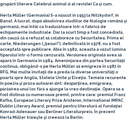
grupării literare Celebrul animal si al revistei Ca şi cum.
Herta Müller
(Germania)
S-a născut în 1953 la Nitzkydorf, în
Banat. A lucrat, după absolvirea studiilor de filologie română şi
germană, mai întâi ca traducătoare într-o fabrică de
echipamente industriale. Dar la scurt timp a fost concediată,
din cauză că a refuzat să colaboreze cu Securitatea. Prima ei
carte, Niederungen („Şesuri"), definitivată în 1978, nu a fost
acceptată spre publicare. Abia în 1982, aceasta a văzut lumina
tiparului într-o formă cenzurată. Versiunea originală avea să
apară în Germania în 1984. Ameninţarea din partea Securităţii
continuă, obligând-o pe Herta Müller să emigreze în 1987 în
RFG. Mai multe invitaţii de a preda la diverse universităţi o
poartă spre Anglia, Statele Unite şi Elveţia. Temele recurente
în poezia şi proza autoarei sînt: despărţirea, emigrarea,
părăsirea unui loc fără a ajunge la vreo destinaţie. Opera sa a
fost distinsă cu numeroase premii, printre care: premiul Franz
Kafka, European Literary Prize Aristeion, International IMPAC
Dublin Literary Award, premiul pentru literatură al fundaţiei
Konrad-Adenauer sau Berliner Literaturpreis. În prezent
Herta Müller trăieşte şi creează la Berlin.