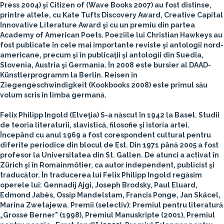
Press 2004) şi Citizen of (Wave Books 2007) au fost distinse,
printre altele, cu Kate Tufts Discovery Award, Creative Capital
Innovative Literature Award şi cu un premiu din partea
Academy of American Poets. Poeziile lui Christian Hawkeys au
fost publicate în cele mai importante reviste şi antologii nord-
americane, precum şi în publicaţii şi antologii din Suedia,
Slovenia, Austria şi Germania. În 2008 este bursier al DAAD-
Künstlerprogramm la Berlin. Reisen in
Ziegengeschwindigkeit (Kookbooks 2008) este primul său
volum scris în limba germană.
Felix Philipp Ingold
(Elveţia)
S-a născut în 1942 la Basel. Studii
de teoria literaturii, slavistică, filosofie şi istoria artei.
Începând cu anul 1969 a fost corespondent cultural pentru
diferite periodice din blocul de Est. Din 1971 până 2005 a fost
profesor la Universitatea din St. Gallen. De atunci a activat în
Zürich şi în Romainmôtier, ca autor independent, publicist şi
traducător. În traducerea lui Felix Philipp Ingold regăsim
operele lui: Gennadij Ajgi, Joseph Brodsky, Paul Eluard,
Edmond Jabès, Ossip Mandelstam, Francis Ponge, Jan Skácel,
Marina Zwetajewa. Premii (selectiv): Premiul pentru literatură
„Grosse Berner" (1998), Premiul Manuskripte (2001), Premiul