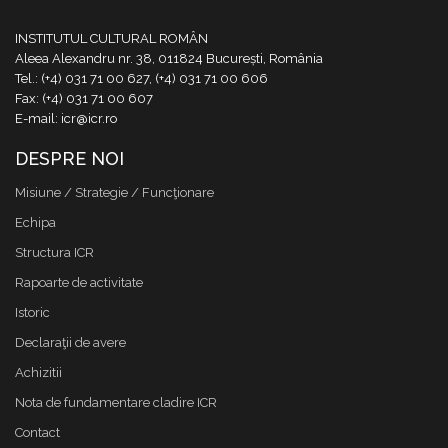
INSTITUTUL CULTURAL ROMÂN
Aleea Alexandru nr. 38, 011824 București, România
Tel.: (+4) 031 71 00 627, (+4) 031 71 00 606
Fax: (+4) 031 71 00 607
E-mail: icr@icr.ro
DESPRE NOI
Misiune / Strategie / Funcţionare
Echipa
Structura ICR
Rapoarte de activitate
Istoric
Declaraţii de avere
Achizitii
Nota de fundamentare cladire ICR
Contact