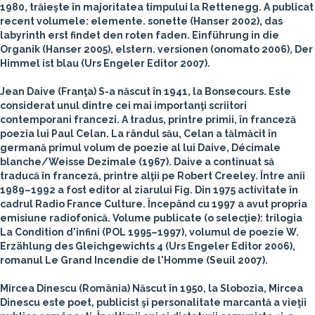
1980, trăieşte în majoritatea timpului la Rettenegg. A publicat
recent volumele: elemente. sonette (Hanser 2002), das
labyrinth erst findet den roten faden. Einführung in die
Organik (Hanser 2005), elstern. versionen (onomato 2006), Der
Himmel ist blau (Urs Engeler Editor 2007).
Jean Daive
(Franţa)
S-a născut în 1941, la Bonsecours. Este
considerat unul dintre cei mai importanţi scriitori
contemporani francezi. A tradus, printre primii, în franceză
poezia lui Paul Celan. La rândul său, Celan a tălmăcit în
germană primul volum de poezie al lui Daive, Décimale
blanche/Weisse Dezimale (1967). Daive a continuat să
traducă în franceză, printre alţii pe Robert Creeley. Între anii
1989–1992 a fost editor al ziarului Fig. Din 1975 activitate în
cadrul Radio France Culture. Începând cu 1997 a avut propria
emisiune radiofonică. Volume publicate (o selecţie): trilogia
La Condition d'infini (POL 1995–1997), volumul de poezie W.
Erzählung des Gleichgewichts 4 (Urs Engeler Editor 2006),
romanul Le Grand Incendie de l'Homme (Seuil 2007).
Mircea Dinescu
(România)
Născut în 1950, la Slobozia, Mircea
Dinescu este poet, publicist şi personalitate marcantă a vieţii