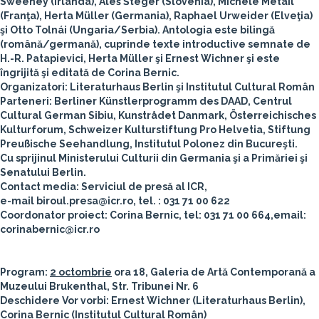
Sweeney
(Irlanda),
Aleš Šteger
(Slovenia),
Michèle Métail
(Franţa),
Herta Müller
(Germania),
Raphael Urweider
(Elveţia)
şi
Otto Tolnái
(Ungaria/Serbia).
Antologia este bilingă
(română/germană), cuprinde texte introductive semnate de
H.-R. Patapievici
,
Herta Müller
şi
Ernest Wichner
şi este
îngrijită şi editată de
Corina Bernic
.
Organizatori:
Literaturhaus Berlin
şi
Institutul Cultural Român
Parteneri:
Berliner Künstlerprogramm des DAAD, Centrul
Cultural German Sibiu, Kunstrådet Danmark, Österreichisches
Kulturforum, Schweizer Kulturstiftung Pro Helvetia, Stiftung
Preußische Seehandlung, Institutul Polonez din Bucureşti.
Cu sprijinul Ministerului Culturii din Germania şi a Primăriei şi
Senatului Berlin.
Contact media: Serviciul de presă al ICR,
e-mail biroul.presa@icr.ro, tel. : 031 71 00 622
Coordonator proiect: Corina Bernic, tel: 031 71 00 664,email:
corinabernic@icr.ro
Program:
2 octombrie
ora 18, Galeria de Artă Contemporană a
Muzeului Brukenthal, Str. Tribunei Nr. 6
Deschidere
Vor vorbi: Ernest Wichner (Literaturhaus Berlin),
Corina Bernic (Institutul Cultural Român)