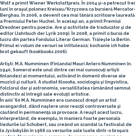
Wolf a primit Wiener Werkstattpreis. În 2004 şi-a petrecut trei
luni în oraşul polonez Kreisau/Krzyzowa ca bursieră Mercator-
Berghau. În 2006, a devenit cea mai tânără scriitoare laureată
a Premiului Peter Huchel. În acelaşi an, a primit Premiul
Dresdner pentru poezie. Are şi activitate de traducător şi de
editor (Jahrbuch der Lyrik 2009). În 2008, a primit o bursă de
lucru din partea Fondului Literar German. Trăieşte la Berlin.
Primul ei volum de versuri se intitulează: kochanie ich habe
brot gekauft (kookbooks 2006).
Artişti:
M.A. Numminen
(Finlanda)
Mauri Antero Numminen (n.
1940, Somero) este unul dintre cei mai cunoscuţi artişti
finlandezi ai momentului, activând în domenii diverse ale
muzicii şi culturii. A studiat filosofia, sociologia şi lingvistica,
folclorul dar şi astronomia, versatilitatea rămânând semnul
distinctiv al întregii sale evoluţii artistice.
În anii '60 M.A. Numminen era cunoscut drept un artist
avangardist, dând naştere unor reacţii controversate şi
căutând în permanenţă să provoace. A reuşit acest lucru,
interpretând, de exemplu, în manieră foarte personală
liedurile lui Schubert, sau creând un scandal la festivalul de
la Jyväskylän în 1966 cu versurile sale luate dintr-o broşură