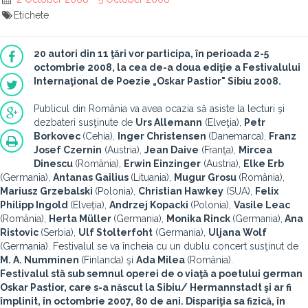
Etichete
20 autori din 11 ţări vor participa, în perioada 2-5
octombrie 2008, la cea de-a doua ediţie a Festivalului
Internaţional de Poezie „Oskar Pastior" Sibiu 2008.
Publicul din România va avea ocazia să asiste la lecturi şi
dezbateri susţinute de
Urs Allemann
(Elveţia),
Petr
Borkovec
(Cehia),
Inger Christensen
(Danemarca),
Franz
Josef Czernin
(Austria),
Jean Daive
(Franţa),
Mircea
Dinescu
(România),
Erwin Einzinger
(Austria),
Elke Erb
(Germania),
Antanas Gailius
(Lituania),
Mugur Grosu
(România),
Mariusz Grzebalski
(Polonia),
Christian Hawkey
(SUA),
Felix
Philipp Ingold
(Elveţia),
Andrzej Kopacki
(Polonia),
Vasile Leac
(România),
Herta Müller
(Germania),
Monika Rinck
(Germania),
Ana
Ristovic
(Serbia),
Ulf Stolterfoht
(Germania),
Uljana Wolf
(Germania). Festivalul se va încheia cu un dublu concert susţinut de
M. A. Numminen
(Finlanda) şi
Ada Milea
(România).
Festivalul stă sub semnul operei de o viaţă a poetului german
Oskar Pastior, care s-a născut la Sibiu/ Hermannstadt şi ar fi
împlinit, în octombrie 2007, 80 de ani. Dispariţia sa fizică, în