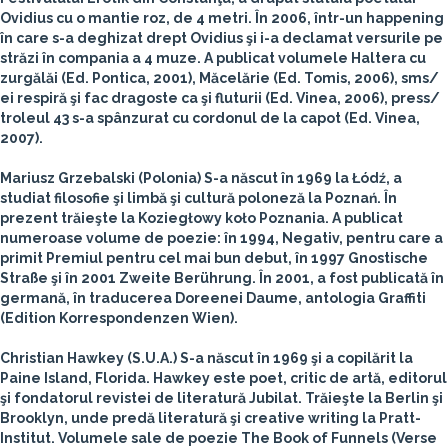
Ovidius cu o mantie roz, de 4 metri. În 2006, într-un happening
în care s-a deghizat drept Ovidius şi i-a declamat versurile pe
străzi în compania a 4 muze. A publicat volumele Haltera cu
zurgălăi (Ed. Pontica, 2001), Măcelărie (Ed. Tomis, 2006), sms/
ei respiră şi fac dragoste ca şi fluturii (Ed. Vinea, 2006), press/
troleul 43 s-a spânzurat cu cordonul de la capot (Ed. Vinea,
2007).
Mariusz Grzebalski
(Polonia)
S-a născut în 1969 la Łódź, a
studiat filosofie şi limbă şi cultură poloneză la Poznań. În
prezent trăieşte la Koziegłowy koło Poznania. A publicat
numeroase volume de poezie: în 1994, Negativ, pentru care a
primit Premiul pentru cel mai bun debut, în 1997 Gnostische
Straße şi în 2001 Zweite Berührung. În 2001, a fost publicată în
germană, în traducerea Doreenei Daume, antologia Graffiti
(Edition Korrespondenzen Wien).
Christian Hawkey
(S.U.A.)
S-a născut în 1969 şi a copilărit la
Paine Island, Florida. Hawkey este poet, critic de artă, editorul
şi fondatorul revistei de literatură Jubilat. Trăieşte la Berlin şi
Brooklyn, unde predă literatură şi creative writing la Pratt-
Institut. Volumele sale de poezie The Book of Funnels (Verse