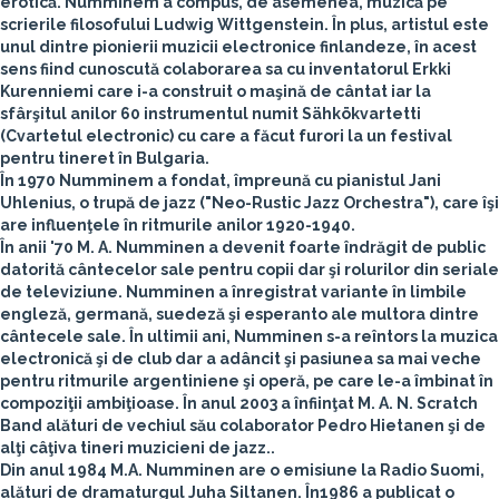
erotică. Numminem a compus, de asemenea, muzică pe
scrierile filosofului Ludwig Wittgenstein. În plus, artistul este
unul dintre pionierii muzicii electronice finlandeze, în acest
sens fiind cunoscută colaborarea sa cu inventatorul Erkki
Kurenniemi care i-a construit o maşină de cântat iar la
sfârşitul anilor 60 instrumentul numit Sähkökvartetti
(Cvartetul electronic) cu care a făcut furori la un festival
pentru tineret în Bulgaria.
În 1970 Numminem a fondat, împreună cu pianistul Jani
Uhlenius, o trupă de jazz ("Neo-Rustic Jazz Orchestra"), care îşi
are influenţele în ritmurile anilor 1920-1940.
În anii '70 M. A. Numminen a devenit foarte îndrăgit de public
datorită cântecelor sale pentru copii dar şi rolurilor din seriale
de televiziune. Numminen a înregistrat variante în limbile
engleză, germană, suedeză şi esperanto ale multora dintre
cântecele sale. În ultimii ani, Numminen s-a reîntors la muzica
electronică şi de club dar a adâncit şi pasiunea sa mai veche
pentru ritmurile argentiniene şi operă, pe care le-a îmbinat în
compoziţii ambiţioase. În anul 2003 a înfiinţat M. A. N. Scratch
Band alături de vechiul său colaborator Pedro Hietanen şi de
alţi câţiva tineri muzicieni de jazz..
Din anul 1984 M.A. Numminen are o emisiune la Radio Suomi,
alături de dramaturgul Juha Siltanen. În1986 a publicat o