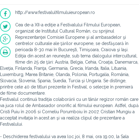
http://www.festivalulfilmuluieuropean.ro
Cea de-a XII-a ediţie a Festivalului Filmului European,
organizat de Institutul Cultural Român, cu sprijinul
Reprezentanţei Comisiei Europene şi al ambasadelor şi
centrelor culturale ale ţărilor europene, se desfăşoară în
perioada 8-30 mai în Bucureşti, Timişoara, Craiova şi Iaşi.
Ediţia din acest an reuneşte, sub tema dialogului intercultural,
filme din 25 de ţări: Austria, Belgia, Cehia, Croaţia, Danemarca,
Elveţia, Finlanda, Franţa, Germania, Grecia, Irlanda, Italia, Lituania,
Luxemburg, Marea Britanie, Olanda, Polonia, Portugalia, România,
Slovacia, Slovenia, Spania, Suedia, Turcia şi Ungaria. Se distinge,
printre cele 40 de titluri prezente în Festival, o selecţie în premieră
de filme documentare.
Festivalul continuă tradiţia colaborării cu un tânăr regizor român care
va juca rolul de Ambasador onorific al filmului european. Astfel, după
Cristi Puiu în 2006 si Corneliu Porumboiu în 2007, Cristian Mungiu a
acceptat invitaţia în acest an şi va realiza clipul de prezentare a
Festivalului.
- Deschiderea festivalului va avea loc joi, 8 mai, ora 19.00, la Sala