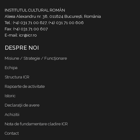
INSTITUTUL CULTURAL ROMÂN
Aleea Alexandru nr. 38, 011824 București, România
Tel.: (+4) 031 71 00 627, (+4) 031 71 00 606
Fax: (+4) 031 71 00 607
E-mail: icr@icr.ro
DESPRE NOI
Misiune / Strategie / Funcţionare
Echipa
Structura ICR
Rapoarte de activitate
Istoric
Declaraţii de avere
Achizitii
Nota de fundamentare cladire ICR
Contact