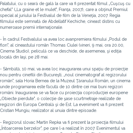
Palatului, cu o seară de gală la care va fi prezentat filmul „Cuşcuş cu
chefal" („La graine et le mulet", Franţa, 2007), care a obţinut Premiul
special al juriului la Festivalul de film de la Veneţia, 2007. Regia
filmului este semnată de Abdellatif Kechiche, cineast distins cu
numeroase premii internaţionale.
- În cadrul Festivalului va avea loc avanpremiera filmului „Podul de
flori", al cineastului român Thomas Ciulei (vineri, 9 mai, ora 20.00,
Cinema Studio), peliculă ce va deschide, de asemenea, şi ediţia
locală din Iaşi, pe 28 mai.
- Sâmbătă, 10 mai, va avea loc inaugurarea unui spaţiu de proiecţie
nou pentru cinefilii din Bucureşti, „noul cinematograf al regizorului
român", sala Horia Bernea de la Muzeul Ţăranului Român, un cinema
unde programarea este făcută de 10 dintre cei mai buni regizori
români. Inaugurarea se va face cu proiecţia coproducţiei europene
„Obiecte pierdute", o colecţie de şase scurtmetraje realizate de
regizori din Europa Centrală şi de Est. La eveniment va fi prezent
Cristian Mungiu, realizator al unuia dintre episoade.
- Regizorul slovac Martin Repka va fi prezent la proiecţia filmului
„Întoarcerea berzelor", pe care l-a realizat în 2007. Evenimentul va