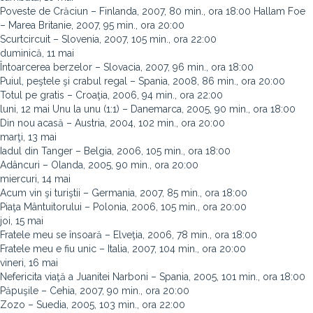
Poveste de Crăciun – Finlanda, 2007, 80 min., ora 18:00 Hallam Foe
– Marea Britanie, 2007, 95 min., ora 20:00
Scurtcircuit – Slovenia, 2007, 105 min., ora 22:00
duminică, 11 mai
Întoarcerea berzelor – Slovacia, 2007, 96 min., ora 18:00
Puiul, peştele şi crabul regal – Spania, 2008, 86 min., ora 20:00
Totul pe gratis – Croaţia, 2006, 94 min., ora 22:00
luni, 12 mai Unu la unu (1:1) – Danemarca, 2005, 90 min., ora 18:00
Din nou acasă – Austria, 2004, 102 min., ora 20:00
marţi, 13 mai
Iadul din Tanger – Belgia, 2006, 105 min., ora 18:00
Adâncuri – Olanda, 2005, 90 min., ora 20:00
miercuri, 14 mai
Acum vin şi turiştii – Germania, 2007, 85 min., ora 18:00
Piaţa Mântuitorului – Polonia, 2006, 105 min., ora 20:00
joi, 15 mai
Fratele meu se însoară – Elveţia, 2006, 78 min., ora 18:00
Fratele meu e fiu unic – Italia, 2007, 104 min., ora 20:00
vineri, 16 mai
Nefericita viaţă a Juanitei Narboni – Spania, 2005, 101 min., ora 18:00
Păpuşile – Cehia, 2007, 90 min., ora 20:00
Zozo – Suedia, 2005, 103 min., ora 22:00