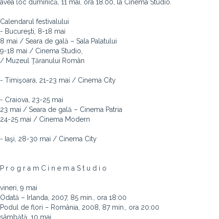
avea loc duminică, 11 mai, ora 18.00, la Cinema Studio.
Calendarul festivalului
- Bucureşti, 8-18 mai
8 mai / Seara de gală – Sala Palatului
9-18 mai / Cinema Studio,
/ Muzeul Ţăranului Român
- Timişoara, 21-23 mai / Cinema City
- Craiova, 23-25 mai
23 mai / Seara de gală – Cinema Patria
24-25 mai / Cinema Modern
- Iaşi, 28-30 mai / Cinema City
P r o g r a m C i n e m a S t u d i o
vineri, 9 mai
Odată – Irlanda, 2007, 85 min., ora 18:00
Podul de flori – România, 2008, 87 min., ora 20:00
sâmbătă, 10 mai