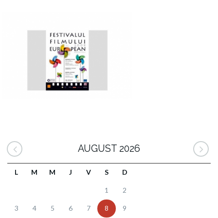
AUGUST 2026
L
M
M
J
V
S
D
1
2
3
4
5
6
7
8
9