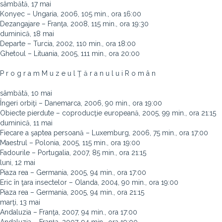
sâmbătă, 17 mai
Konyec – Ungaria, 2006, 105 min., ora 16:00
Dezangajare – Franţa, 2008, 115 min., ora 19:30
duminică, 18 mai
Departe – Turcia, 2002, 110 min., ora 18:00
Ghetoul – Lituania, 2005, 111 min., ora 20:00
P r o g r a m M u z e u l Ţ ă r a n u l u i R o m â n
sâmbătă, 10 mai
Îngeri orbiţi – Danemarca, 2006, 90 min., ora 19:00
Obiecte pierdute – coproducţie europeană, 2005, 99 min., ora 21:15
duminică, 11 mai
Fiecare a şaptea persoană – Luxemburg, 2006, 75 min., ora 17:00
Maestrul – Polonia, 2005, 115 min., ora 19:00
Fadourile – Portugalia, 2007, 85 min., ora 21:15
luni, 12 mai
Piaza rea – Germania, 2005, 94 min., ora 17:00
Eric în ţara insectelor – Olanda, 2004, 90 min., ora 19:00
Piaza rea – Germania, 2005, 94 min., ora 21:15
marţi, 13 mai
Andaluzia – Franţa, 2007, 94 min., ora 17:00