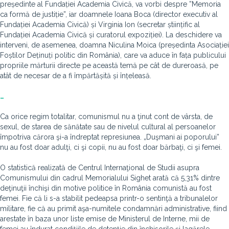
președinte al Fundației Academia Civică, va vorbi despre ”Memoria
ca formă de justiție”, iar doamnele Ioana Boca (director executiv al
Fundației Academia Civică) și Virginia Ion (secretar științific al
Fundației Academia Civică și curatorul expoziției). La deschidere va
interveni, de asemenea, doamna Niculina Moica (președinta Asociației
Foștilor Deținuți politic din România), care va aduce în fața publicului
propriile mărturii directe pe această temă pe cât de dureroasă, pe
atât de necesar de a fi împărtășită și înțeleasă.
…
Ca orice regim totalitar, comunismul nu a ţinut cont de vârsta, de
sexul, de starea de sănătate sau de nivelul cultural al persoanelor
împotriva cărora şi-a îndreptat represiunea. „Duşmani ai poporului”
nu au fost doar adulţi, ci şi copii, nu au fost doar bărbaţi, ci şi femei.
O statistică realizată de Centrul Internaţional de Studii asupra
Comunismului din cadrul Memorialului Sighet arată că 5,31% dintre
deţinuţii închişi din motive politice în România comunistă au fost
femei. Fie că li s-a stabilit pedeapsa printr-o sentinţă a tribunalelor
militare, fie că au primit aşa-numitele condamnări administrative, fiind
arestate în baza unor liste emise de Ministerul de Interne, mii de