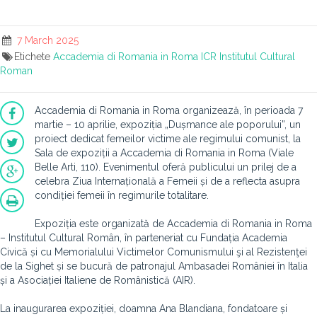
7 March 2025
Etichete
Accademia di Romania in Roma
ICR
Institutul Cultural
Roman
Accademia di Romania in Roma organizează, în perioada 7
martie – 10 aprilie, expoziția „Dușmance ale poporului”, un
proiect dedicat femeilor victime ale regimului comunist, la
Sala de expoziții a Accademia di Romania in Roma (Viale
Belle Arti, 110). Evenimentul oferă publicului un prilej de a
celebra Ziua Internațională a Femeii și de a reflecta asupra
condiției femeii în regimurile totalitare.
Expoziția este organizată de Accademia di Romania in Roma
– Institutul Cultural Român, în parteneriat cu Fundația Academia
Civică și cu Memorialului Victimelor Comunismului şi al Rezistenţei
de la Sighet și se bucură de patronajul Ambasadei României în Italia
și a Asociației Italiene de Românistică (AIR).
La inaugurarea expoziției, doamna Ana Blandiana, fondatoare și