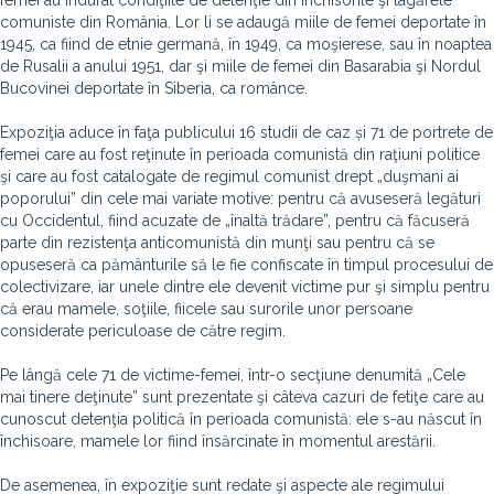
femei au îndurat condiţiile de detenţie din închisorile şi lagărele
comuniste din România. Lor li se adaugă miile de femei deportate în
1945, ca fiind de etnie germană, în 1949, ca moşierese, sau în noaptea
de Rusalii a anului 1951, dar şi miile de femei din Basarabia şi Nordul
Bucovinei deportate în Siberia, ca românce.
Expoziţia aduce în faţa publicului 16 studii de caz și 71 de portrete de
femei care au fost reţinute în perioada comunistă din raţiuni politice
şi care au fost catalogate de regimul comunist drept „duşmani ai
poporului” din cele mai variate motive: pentru că avuseseră legături
cu Occidentul, fiind acuzate de „înaltă trădare”, pentru că făcuseră
parte din rezistenţa anticomunistă din munţi sau pentru că se
opuseseră ca pământurile să le fie confiscate în timpul procesului de
colectivizare, iar unele dintre ele devenit victime pur şi simplu pentru
că erau mamele, soţiile, fiicele sau surorile unor persoane
considerate periculoase de către regim.
Pe lângă cele 71 de victime-femei, într-o secţiune denumită „Cele
mai tinere deţinute” sunt prezentate şi câteva cazuri de fetiţe care au
cunoscut detenţia politică în perioada comunistă: ele s-au născut în
închisoare, mamele lor fiind însărcinate în momentul arestării.
De asemenea, în expoziţie sunt redate şi aspecte ale regimului