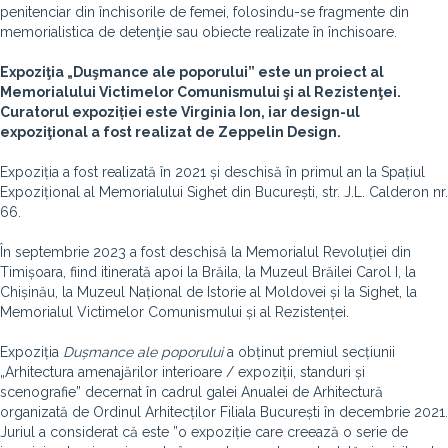
penitenciar din închisorile de femei, folosindu-se fragmente din
memorialistica de detenţie sau obiecte realizate în închisoare.
Expoziţia „Duşmance ale poporului” este un proiect al
Memorialului Victimelor Comunismului şi al Rezistenţei.
Curatorul expoziției este Virginia Ion, iar design-ul
expoziţional a fost realizat de Zeppelin Design.
Expoziția a fost realizată în 2021 și deschisă în primul an la Spațiul
Expozițional al Memorialului Sighet din București, str. J.L. Calderon nr.
66.
În septembrie 2023 a fost deschisă la Memorialul Revoluției din
Timișoara, fiind itinerată apoi la Brăila, la Muzeul Brăilei Carol I, la
Chișinău, la Muzeul Național de Istorie al Moldovei și la Sighet, la
Memorialul Victimelor Comunismului și al Rezistenței.
Expoziția
Dușmance ale poporului
a obținut premiul secțiunii
„Arhitectura amenajărilor interioare / expoziții, standuri și
scenografie” decernat în cadrul galei Anualei de Arhitectură
organizată de Ordinul Arhitecților Filiala București în decembrie 2021.
Juriul a considerat că este ”o expoziție care creează o serie de