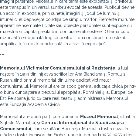
imagini puternice, viscerale în care tema este exploatată și privitorul
este transpus în universul sumbru evocat de aceasta. Publicul devine
un actor în expoziție, prin sunete, imagini și jocul de lumină și
întuneric, el depășește condiția de simplu martor. Elemente mărunte,
aparent neînsemnate ( citate sau obiecte personale) sunt expuse cu
măiestrie și capătă greutate in conturarea atmosferei. O temă cu o
rezonanță emoțională tragică pentru istoria oricărui timp este abil
amplificată, în doză condensată, în această expoziție.”
***
Memorialul Victimelor Comunismului şi al Rezistenţei
a luat
naştere în 1993 din iniţiativa scriitorilor Ana Blandiana şi Romulus
Rusan, fiind primul memorial din lume dedicat victimelor
comunismului. Memorialul are ca scop general educaţia civică printr-
o bună cunoaştere a trecutului apropiat al României şi al Europei de
Est. Persoana juridică care realizează și administrează Memorialul
este Fundaţia Academia Civică.
Memorialul are două părţi componente:
Muzeul Memorial
, situat la
Sighetu Marmaţiei, şi
Centrul Internaţional de Studii asupra
Comunismului
, care se află în Bucureşti. Muzeul a fost realizat în
clădirea fostei închisori din Sighet, unde în perioada 1950-1955 a fost