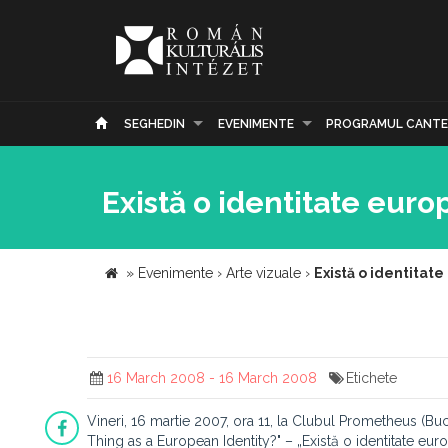
SEGHEDIN
EVENIMENTE
PROGRAMUL CANTE
Există o identitate eur
»
Evenimente
›
Arte vizuale
›
Există o identitat
16 March 2008 - 16 March 2008
Etichete
Vineri, 16 martie 2007, ora 11, la Clubul Prometheus (Buc
Thing as a European Identity?" – „Există o identitate eur