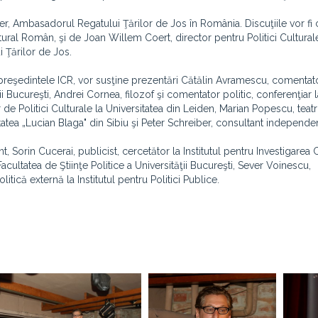
r, Ambasadorul Regatului Ţărilor de Jos în România. Discuţiile vor f
tural Român, şi de Joan Willem Coert, director pentru Politici Cultural
i Ţărilor de Jos.
 preşedintele ICR, vor susţine prezentări Cătălin Avramescu, comentator
ţii Bucureşti, Andrei Cornea, filozof şi comentator politic, conferenţiar l
 de Politici Culturale la Universitatea din Leiden, Marian Popescu, teat
itatea „Lucian Blaga" din Sibiu şi Peter Schreiber, consultant independen
t, Sorin Cucerai, publicist, cercetător la Institutul pentru Investigarea
cultatea de Ştiinţe Politice a Universităţii Bucureşti, Sever Voinescu,
tică externă la Institutul pentru Politici Publice.