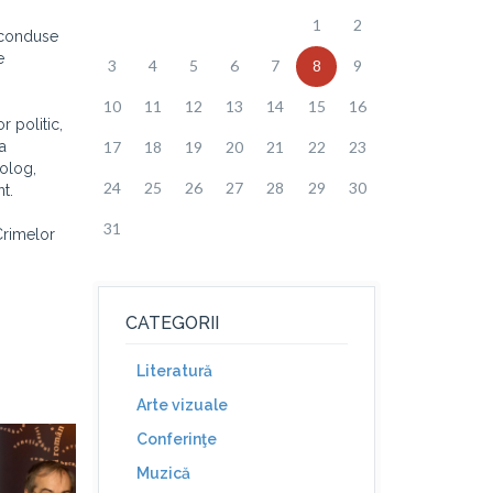
1
2
i conduse
e
3
4
5
6
7
8
9
10
11
12
13
14
15
16
 politic,
a
17
18
19
20
21
22
23
rolog,
24
25
26
27
28
29
30
t.
31
 Crimelor
CATEGORII
Literatură
Arte vizuale
Conferinţe
Muzică