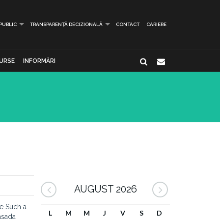
 PUBLIC
TRANSPARENȚĂ DECIZIONALĂ
CONTACT
CARIERE
URSE
INFORMĂRI
AUGUST 2026
re Such a
L
M
M
J
V
S
D
basada