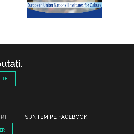
utăţi.
-TE
RI
SUNTEM PE FACEBOOK
ER