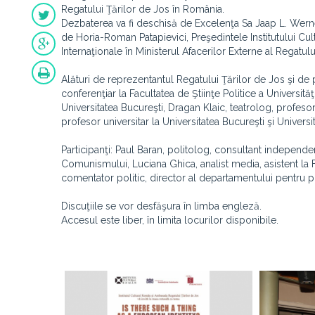
Regatului Ţărilor de Jos în România.
Dezbaterea va fi deschisă de Excelenţa Sa Jaap L. Werne
de Horia-Roman Patapievici, Preşedintele Institutului Cul
Internaţionale în Ministerul Afacerilor Externe al Regatulu
Alături de reprezentantul Regatului Ţărilor de Jos şi de
conferenţiar la Facultatea de Ştiinţe Politice a Universită
Universitatea Bucureşti, Dragan Klaic, teatrolog, profesor
profesor universitar la Universitatea Bucureşti şi Univers
Participanţi: Paul Baran, politolog, consultant independen
Comunismului, Luciana Ghica, analist media, asistent la Fa
comentator politic, director al departamentului pentru poli
Discuţiile se vor desfăşura în limba engleză.
Accesul este liber, în limita locurilor disponibile.