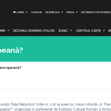
LIMBA
CURSURI
DESPRE NOI
MEDIA
INFORMAȚII DE INTERES
MIR
SEZONUL ROMÂNO-POLON
EUNIC
CENTRUL CĂRŢII
B
opeană?
e europeană?
ureşti, Piaţa Naţiunilor Unite nr. 3-5) va avea loc masa rotundă „Is The
opeană?", organizată în parteneriat de Institutul Cultural Român şi Am