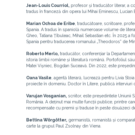
Jean-Louis Courriol,
profesor și traducător literar, a co
tradus în franceză din opera lui Mihai Eminescu, Lucian 
Marian Ochoa de Eribe
, traducătoare, scriitoare, pro
Spania. A tradus în spaniolă numeroase volume de lite
Gheo, Tatiana Țîbuleac, Mihail Sebastian etc. În 2025 a 
Spania pentru traducerea romanului „Theodoros” de Mir
Roberto Merlo,
traducător, conferențiar la Departament
istoria limbii române și literatură română. Portofoliul 
Matei Vișniec, Bogdan Suceavă. Din 2022, este președinte
Oana Vasile
, agentă literară, lucrează pentru Livia Stoi
proiecte în domeniu. Doctor în Litere, publică interviuri
Varujan Vosganian,
scriitor, este președintele Uniunii 
România. A deținut mai multe funcții publice, printre car
recompensate cu premii și traduse în peste douăzeci de
Bettina Wörgötter,
germanistă, romanistă și comparatis
carte la grupul Paul Zsolnay din Viena.