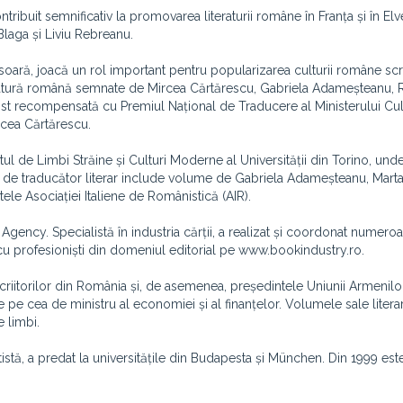
ntribuit semnificativ la promovarea literaturii române în Franța și în Elv
Blaga și Liviu Rebreanu.
fesoară, joacă un rol important pentru popularizarea culturii române scr
ratură română semnate de Mircea Cărtărescu, Gabriela Adameșteanu, 
fost recompensată cu Premiul Național de Traducere al Ministerului Cult
cea Cărtărescu.
ul de Limbi Străine și Culturi Moderne al Universității din Torino, un
său de traducător literar include volume de Gabriela Adameșteanu, Marta
le Asociației Italiene de Românistică (AIR).
a Agency. Specialistă în industria cărții, a realizat și coordonat numero
 cu profesioniști din domeniul editorial pe www.bookindustry.ro.
Scriitorilor din România și, de asemenea, președintele Uniunii Armenilo
e pe cea de ministru al economiei și al finanțelor. Volumele sale litera
 limbi.
tă, a predat la universitățile din Budapesta și München. Din 1999 est