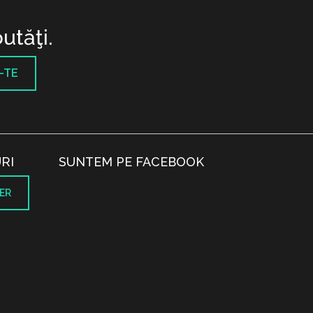
utăţi.
-TE
RI
SUNTEM PE FACEBOOK
ER