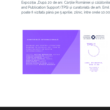
Expoziția „După 20 de ani. Cărțile României și călătoriil
and Publication Support (TPS) și curatoriată de arh. Emil I
poate fi vizitată până pe 5 aprilie, zilnic, între orele 10.0