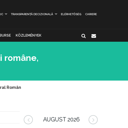
IC
TRANSPARENȚĂ DECIZIONALĂ
ELÉRHETŐSÉG
CARIERE
BURSE
KÖZLEMÉNYEK
ii române,
tural Român
AUGUST 2026