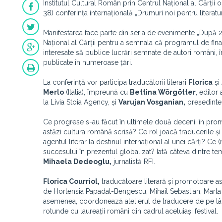
Institutul Cultural Român prin Centrul Național al Cărții 
38) conferința internațională „Drumuri noi pentru literat
Manifestarea face parte din seria de evenimente „După 20 
Național al Cărții pentru a semnala că programul de finan
interesate să publice lucrări semnate de autori români, î
publicate în numeroase țări.
La conferință vor participa traducătorii literari
Florica
și
Merlo
(Italia), împreună cu
Bettina Wörgötter
, editor
la Livia Stoia Agency, și
Varujan Vosganian,
președintel
Ce progrese s-au făcut în ultimele două decenii în promov
astăzi cultura română scrisă? Ce rol joacă traducerile și 
agentul literar la destinul internațional al unei cărți? Ce
succesului în prezentul globalizat? Iată câteva dintre te
Mihaela Dedeoglu,
jurnalistă RFI.
Florica Courriol,
traducătoare literară și promotoare as
de Hortensia Papadat-Bengescu, Mihail Sebastian, Marta 
asemenea, coordonează atelierul de traducere de pe 
rotunde cu laureații români din cadrul aceluiași festival.