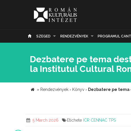
SZEGED
RENDEZVÉNYEK
PROGRAMUL CANT
Dezbatere pe tema destin
la Institutul Cultural R
»
Rendezvények
›
Könyv
›
Dezbatere pe tema de
5 March 2026
Etichete
ICR
CENNAC
TPS