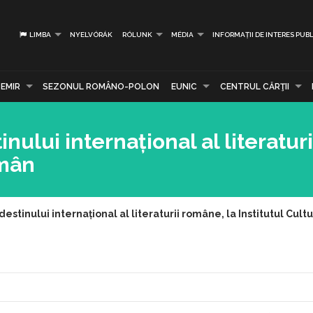
LIMBA
NYELVÓRÁK
RÓLUNK
MÉDIA
INFORMAȚII DE INTERES PUBL
EMIR
SEZONUL ROMÂNO-POLON
EUNIC
CENTRUL CĂRŢII
ului internațional al literatur
omân
stinului internațional al literaturii române, la Institutul Cul