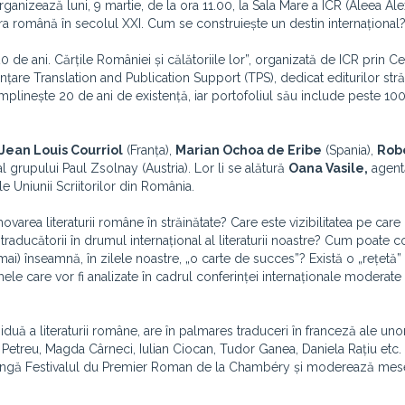
organizează luni, 9 martie, de la ora 11.00, la Sala Mare a ICR (Aleea Al
ura română în secolul XXI. Cum se construiește un destin internațional?
de ani. Cărțile României și călătoriile lor”, organizată de ICR prin Ce
țare Translation and Publication Support (TPS), dedicat editurilor str
mplinește 20 de ani de existență, iar portofoliul său include peste 1000
Jean Louis Courriol
(Franța),
Marian Ochoa de Eribe
(Spania),
Rob
 al grupului Paul Zsolnay (Austria). Lor li se alătură
Oana Vasile,
agentă
e Uniunii Scriitorilor din România.
area literaturii române în străinătate? Care este vizibilitatea pe care
traducătorii în drumul internațional al literaturii noastre? Cum poate c
 (mai) înseamnă, în zilele noastre, „o carte de succes”? Există o „rețetă”
mele care vor fi analizate în cadrul conferinței internaționale moderate
iduă a literaturii române, are în palmares traduceri în franceză ale un
Petreu, Magda Cârneci, Iulian Ciocan, Tudor Ganea, Daniela Rațiu etc.
lângă Festivalul du Premier Roman de la Chambéry și moderează mes