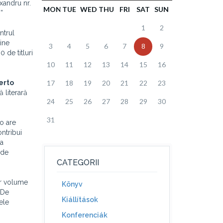
exandru nr.
MON
TUE
WED
THU
FRI
SAT
SUN
”
1
2
ntrul
ăine
3
4
5
6
7
8
9
 de titluri
10
11
12
13
14
15
16
erto
17
18
19
20
21
22
23
 literară
24
25
26
27
28
29
30
31
 o are
ontribui
 a
 de
CATEGORII
or volume
Könyv
 De
Kiállítások
ele
Konferenciák