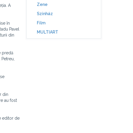
Zene
eția. A
Színház
Film
ise în
Radu Pavel
MULTIART
urii din
de predă
 Petreu,
ase
r din
re au fost
e editor de