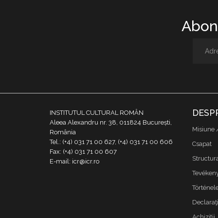
Abone
DESP
INSTITUTUL CULTURAL ROMÂN
Aleea Alexandru nr. 38, 011824 București,
Misiune 
România
Tel.: (+4) 031 71 00 627, (+4) 031 71 00 606
Csapat
Fax: (+4) 031 71 00 607
Structur
E-mail: icr@icr.ro
Tevékeny
Történe
Declaraţi
Achizitii