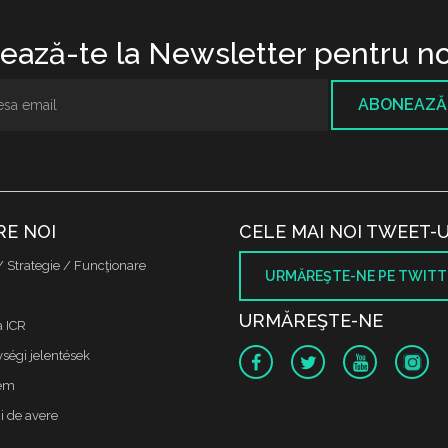
ază-te la Newsletter pentru no
ABONEAZĂ
RE NOI
CELE MAI NOI TWEET-U
/ Strategie / Funcţionare
URMĂREŞTE-NE PE TWITT
URMĂREŞTE-NE
a ICR
ségi jelentések
lem
i de avere