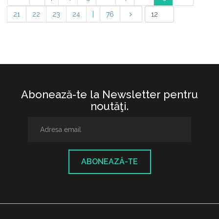
21
22
23
24
|
76
Abonează-te la Newsletter pentru
noutăţi.
ABONEAZĂ-TE