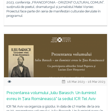
2023, conferința „FRANCOFONIA - ORIZONT CULTURAL COMUNˮ,
susținută de poetul, dramaturgul și jurnalistul Matei Vișniec.
Proiectul face parte din seria de manifestări culturale derulate în
programul
16 Mar 2023 - 16 Mar 2023
Prezentarea volumului „Iuliu Barasch. Un iluminist
evreu în Țara Românească” la sediul ICR Tel Aviv
ICR Tel Aviv va organiza și găzdui, în data de 17 martie, de la ora
11:30, prezentarea volumului „Iuliu Barasch. Un iluminist evreu în