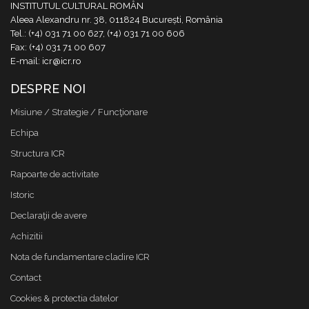
INSTITUTUL CULTURAL ROMÂN
Aleea Alexandru nr. 38, 011824 București, România
Tel.: (+4) 031 71 00 627, (+4) 031 71 00 606
Fax: (+4) 031 71 00 607
E-mail: icr@icr.ro
DESPRE NOI
Misiune / Strategie / Funcţionare
Echipa
Structura ICR
Rapoarte de activitate
Istoric
Declaraţii de avere
Achizitii
Nota de fundamentare cladire ICR
Contact
Cookies & protectia datelor