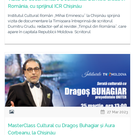
România, cu sprijinul ICR Chișinău
Institutul Cultural Român „Mihai Eminescu” la Chișinău sprijină
vizita de documentare la Timișoara întreprinsă de scriitorul
Dumitru Crudu, redactor-șef al revistei „Timpul din România”, care
apare în capitala Republicii Moldova. Scriitorul
27 Mar 2023
MasterClass Cultural cu Dragoș Buhagiar și Aura
Corbeanu, la Chișinău