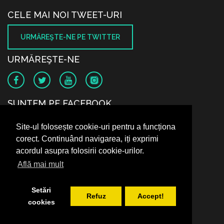
CELE MAI NOI TWEET-URI
URMĂREŞTE-NE PE TWITTER
URMĂREŞTE-NE
SUNTEM PE FACEBOOK
Site-ul folosește cookie-uri pentru a funcționa
corect. Continuând navigarea, iți exprimi
acordul asupra folosirii cookie-urilor.
Află mai mult
Setări
Refuz
Accept!
cookies