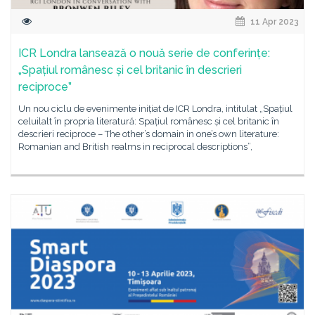
11 Apr 2023
ICR Londra lansează o nouă serie de conferințe:
„Spațiul românesc și cel britanic în descrieri
reciproce”
Un nou ciclu de evenimente inițiat de ICR Londra, intitulat „Spațiul
celuilalt în propria literatură: Spațiul românesc și cel britanic în
descrieri reciproce – The other’s domain in one’s own literature:
Romanian and British realms in reciprocal descriptions”,