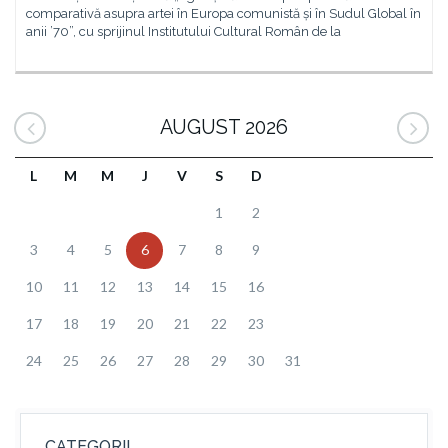
comparativă asupra artei în Europa comunistă și în Sudul Global în
anii ’70”, cu sprijinul Institutului Cultural Român de la
AUGUST 2026
L
M
M
J
V
S
D
1
2
3
4
5
6
7
8
9
10
11
12
13
14
15
16
17
18
19
20
21
22
23
24
25
26
27
28
29
30
31
CATEGORII