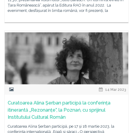
Țara Românească”, apărut la Editura RAO în anul 2022. La
eveniment, desfășurat în limba română, vor fi prezenți, la
14 Mar 2023
Curatoarea Alina Șerban participă la conferința
itinerantă „Rezonanțe”, la Poznań, cu sprijinul
Institutului Cultural Român
Curatoarea Alina Șerban participă, pe 17 și 18 martie 2023, la
conferința internațională „Egali și săraci ˗ O perspectivă