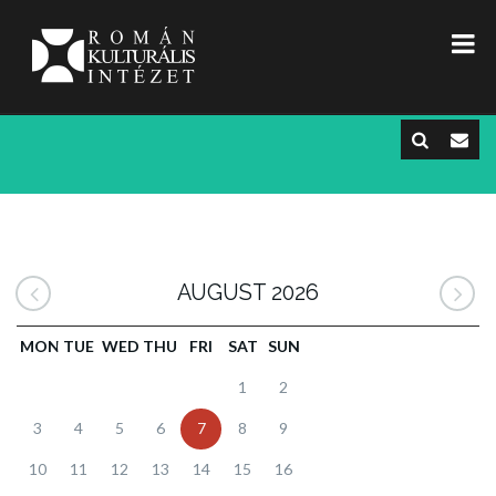
AUGUST 2026
MON
TUE
WED
THU
FRI
SAT
SUN
1
2
3
4
5
6
7
8
9
10
11
12
13
14
15
16