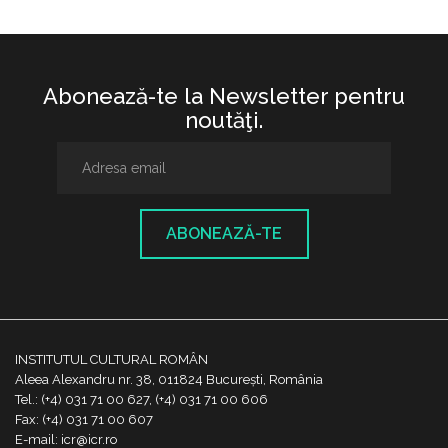
Abonează-te la Newsletter pentru
noutăţi.
ABONEAZĂ-TE
INSTITUTUL CULTURAL ROMÂN
Aleea Alexandru nr. 38, 011824 București, România
Tel.: (+4) 031 71 00 627, (+4) 031 71 00 606
Fax: (+4) 031 71 00 607
E-mail: icr@icr.ro