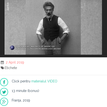
2 April 2019
Etichete
Click pentru
materialul VIDEO
13 minute (bonus)
Franţa, 2019