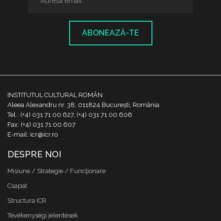
ABONEAZĂ-TE
INSTITUTUL CULTURAL ROMÂN
Aleea Alexandru nr. 38, 011824 București, România
Tel.: (+4) 031 71 00 627, (+4) 031 71 00 606
Fax: (+4) 031 71 00 607
E-mail: icr@icr.ro
DESPRE NOI
Misiune / Strategie / Funcţionare
Csapat
Structura ICR
Tevékenységi jelentések