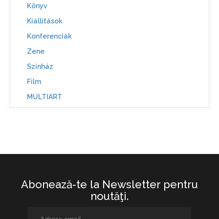
Könyv
Kiállítások
Konferenciák
Zene
Színház
Film
MULTIART
Abonează-te la Newsletter pentru
noutăţi.