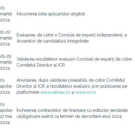
01
martie
Întocmirea listei aplicanților eligibili
2024
11-22
Evaluarea, de către o Comisie de experți independenți, a
martie
dosarelor de candidatură înregistrate
2024
25-29
Validarea rezultatelor evaluării Comisiei de experți de către
martie
Comitetul Director al ICR
2024
01
Anunțarea, după validarea prealabilă de către Comitetul
aprilie
Director al ICR, a rezultatelor evaluării, prin publicarea pe
2024
platformele
www.cennac.ro
și
www.icr.ro
01
aprilie-
Încheierea contractelor de finanțare cu editurile declarate
17 mai
câștigătoare având ca termen de decontare anul 2024
2024