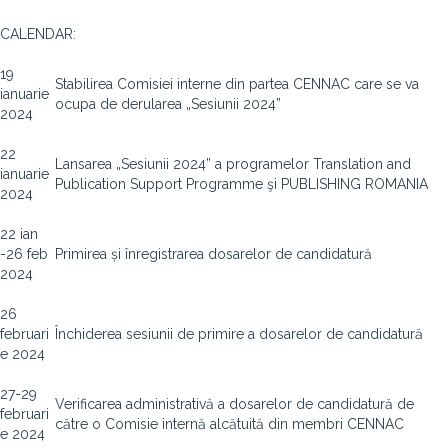
CALENDAR:
19
Stabilirea Comisiei interne din partea CENNAC care se va
ianuarie
ocupa de derularea „Sesiunii 2024”
2024
22
Lansarea „Sesiunii 2024” a programelor Translation and
ianuarie
Publication Support Programme şi PUBLISHING ROMANIA
2024
22 ian
-26 feb
Primirea și înregistrarea dosarelor de candidatură
2024
26
februari
Închiderea sesiunii de primire a dosarelor de candidatură
e 2024
27-29
Verificarea administrativă a dosarelor de candidatură de
februari
către o Comisie internă alcătuită din membri CENNAC
e 2024