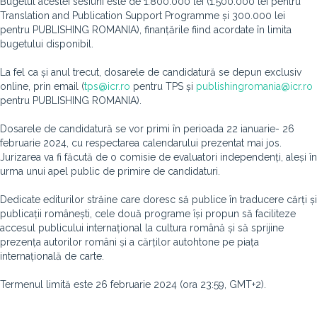
Bugetul acestei sesiuni este de 1.800.000 lei (1.500.000 lei pentru
Translation and Publication Support Programme și 300.000 lei
pentru PUBLISHING ROMANIA), finanțările fiind acordate în limita
bugetului disponibil.
La fel ca și anul trecut, dosarele de candidatură se depun exclusiv
online, prin email (
tps@icr.ro
pentru TPS și
publishingromania@icr.ro
pentru PUBLISHING ROMANIA).
Dosarele de candidatură se vor primi în perioada 22 ianuarie- 26
februarie 2024, cu respectarea calendarului prezentat mai jos.
Jurizarea va fi făcută de o comisie de evaluatori independenți, aleși în
urma unui apel public de primire de candidaturi.
Dedicate editurilor străine care doresc să publice în traducere cărți și
publicații românești, cele două programe își propun să faciliteze
accesul publicului internațional la cultura română și să sprijine
prezența autorilor români și a cărților autohtone pe piața
internațională de carte.
Termenul limită este 26 februarie 2024 (ora 23:59, GMT+2).