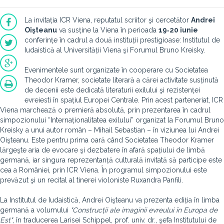
La invitația ICR Viena, reputatul scriitor şi cercetător
Andrei
Oişteanu
va susține la Viena în perioada
19‐20 iunie
conferințe în cadrul a două instituții prestigioase: Institutul de
Iudaistică al Universității Viena şi Forumul Bruno Kreisky.
Evenimentele sunt organizate în cooperare cu Societatea
Theodor Kramer, societate literară a cărei activitate susținută
de decenii este dedicată literaturii exilului şi rezistenței
evreiesti în spațiul Europei Centrale. Prin acest parteneriat, ICR
Viena marchează o premieră absolută, prin prezentarea în cadrul
simpozionului “Internaționalitatea exilului” organizat la Forumul Bruno
Kreisky a unui autor român – Mihail Sebastian – în viziunea lui Andrei
Oişteanu. Este pentru prima oară când Societatea Theodor Kramer
lărgeşte aria de evocare şi dezbatere în afară spațiului de limbă
germană, iar singura reprezentanță culturală invitată să participe este
cea a României, prin ICR Viena. În programul simpozionului este
prevăzut şi un recital al tinerei violoniste Ruxandra Panfili.
La Institutul de Iudaistică, Andrei Oişteanu va prezenta ediția în limba
germană a volumului
"Construcții ale imaginii evreului în Europa de
Est"
, în traducerea Larisei Schippel, prof. univ. dr., şefa Institutului de