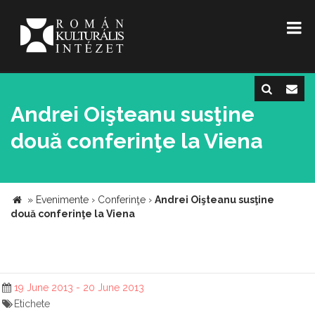
Andrei Oişteanu susţine
două conferinţe la Viena
»
Evenimente
›
Conferinţe
›
Andrei Oişteanu susţine
două conferinţe la Viena
19 June 2013 - 20 June 2013
Etichete