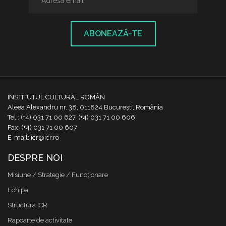
ABONEAZĂ-TE
INSTITUTUL CULTURAL ROMÂN
Aleea Alexandru nr. 38, 011824 București, România
Tel.: (+4) 031 71 00 627, (+4) 031 71 00 606
Fax: (+4) 031 71 00 607
E-mail: icr@icr.ro
DESPRE NOI
Misiune / Strategie / Funcţionare
Echipa
Structura ICR
Rapoarte de activitate