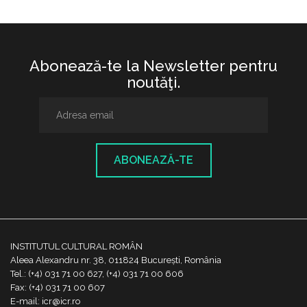
Abonează-te la Newsletter pentru
noutăţi.
ABONEAZĂ-TE
INSTITUTUL CULTURAL ROMÂN
Aleea Alexandru nr. 38, 011824 București, România
Tel.: (+4) 031 71 00 627, (+4) 031 71 00 606
Fax: (+4) 031 71 00 607
E-mail: icr@icr.ro