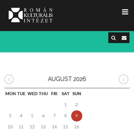
AUGUST 2026
MON
TUE
WED
THU
FRI
SAT
SUN
1
2
3
4
5
6
7
8
9
10
11
12
13
14
15
16